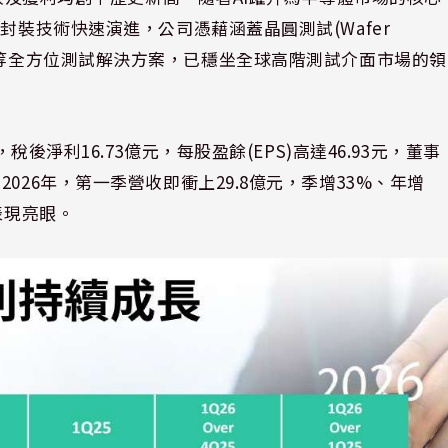
封裝技術快速演進，公司憑藉涵蓋晶圓測試(Wafer
試(SLT)等全方位測試解決方案，已穩坐全球高階測試介面市場的領
稅後淨利16.73億元，每股盈餘(EPS)高達46.93元，董事
026年，第一季營收即衝上29.8億元，季增33%、年增
，表現亮眼。