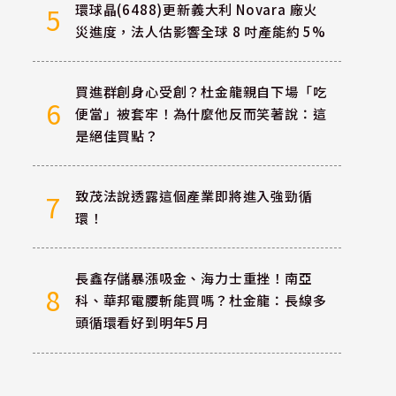
環球晶(6488)更新義大利 Novara 廠火
5
災進度，法人估影響全球 8 吋產能約 5%
買進群創身心受創？杜金龍親自下場「吃
6
便當」被套牢！為什麼他反而笑著說：這
是絕佳買點？
致茂法說透露這個產業即將進入強勁循
7
環！
長鑫存儲暴漲吸金、海力士重挫！南亞
8
科、華邦電腰斬能買嗎？杜金龍：長線多
頭循環看好到明年5月