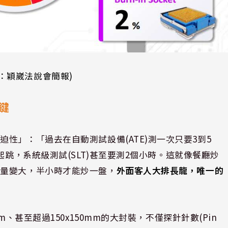
：穎崴法說會簡報)
鍵
性」：「過去在自動測試設備(ATE)測一次只要3到5
起跳，系統級測試(SLT)甚至要測2個小時。這就像餐廳炒
分量變大，半小時才能炒一盤，
外面客人大排長龍，唯一的
、甚至超過150x150mm的大封裝，不僅探針針數(Pin