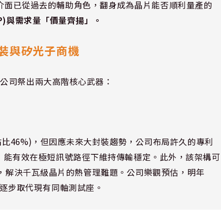
測試介面已從過去的輔助角色，翻身成為晶片能否順利量產的
P)與需求量「價量齊揚」。
裝與矽光子商機
，公司祭出兩大高階核心武器：
收主力(占比46%)，但因應未來大封裝趨勢，公司布局許久的專利
，能有效在極短訊號路徑下維持傳輸穩定。此外，該架構可
貨，解決千瓦級晶片的熱管理難題。公司樂觀預估，明年
並逐步取代現有同軸測試座。