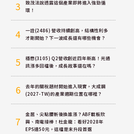
致茂法說透露這個產業即將進入強勁循
3
環！
一詮(2486) 營收持續創高，結構性利多
4
才剛開始？下一波成長還有哪些機會？
穩懋(3105) Q2營收創近四年新高！光通
5
訊漲多回檔後，成長故事還在嗎？
去年的關稅題材開始進入現實，大成鋼
6
(2027-TW)的產業週期位置在哪裡？
金居、尖點腰斬後換誰漲？ABF載板欣
7
興、南電接棒！杜金龍：看好2028年
EPS達50元，這檔是末升段首選