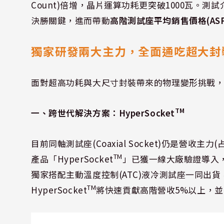
Count)倍增，晶片運算功耗更突破1000瓦。
決勝關鍵，進而帶動
高階測試座平均銷售價格(AS
獨家研發兩大主力，全面通吃超大封
面對超高功耗與大尺寸封裝帶來的物理變形挑戰
TM
一、跨世代解決方案：HyperSocket
目前同軸測試座(Coaxial Socket)仍是營
TM
產品「HyperSocket
」已獲一線大廠驗證導入
獨家搭配主動溫度控制(ATC)液冷測試座一同出
TM
HyperSocket
將快速貢獻高階營收5%以上，