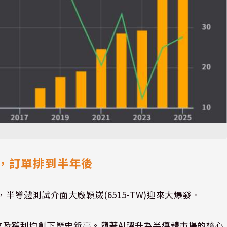
高，訂單排到半年後
半導體測試介面大廠穎崴(6515-TW)迎來大爆發。
營收及獲利均創下歷史新高。隨著AI躍升為半導體市場的核心