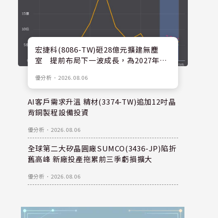
宏捷科(8086-TW)砸28億元擴建無塵
室 提前布局下一波成長，為2027年後
擴產預留空間
優分析
．
2026.08.06
AI客戶需求升溫 精材(3374-TW)追加12吋晶
背銅製程設備投資
優分析
．
2026.08.06
全球第二大矽晶圓廠SUMCO(3436-JP)陷折
舊高峰 新廠投產拖累前三季虧損擴大
優分析
．
2026.08.06