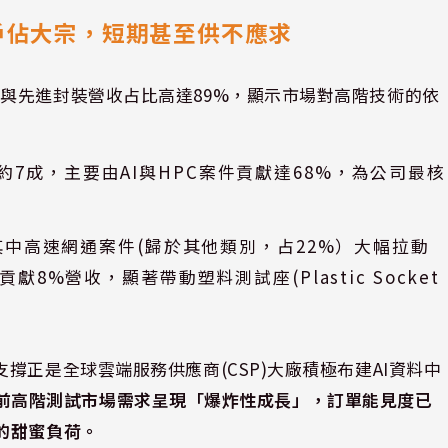
戶佔大宗，短期甚至供不應求
與先進封裝營收占比高達89%，顯示市場對高階技術的依
高達約7成，主要由AI與HPC案件貢獻達68%，為公司最核
中高速網通案件(歸於其他類別，占22%）大幅拉動
%營收，顯著帶動塑料測試座(Plastic Socket
撐正是全球雲端服務供應商(CSP)大廠積極布建AI資料中
前高階測試市場需求呈現「爆炸性成長」，訂單能見度已
的甜蜜負荷。