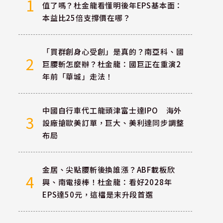
1
值了嗎？杜金龍看懂明後年EPS基本面：
本益比25倍支撐價在哪？
「買群創身心受創」是真的？南亞科、國
2
巨腰斬怎麼辦？杜金龍：國巨正在重演2
年前「華城」走法！
中國自行車代工龍頭津富士達IPO 海外
3
設廠搶歐美訂單，巨大、美利達同步調整
布局
金居、尖點腰斬後換誰漲？ABF載板欣
4
興、南電接棒！杜金龍：看好2028年
EPS達50元，這檔是末升段首選