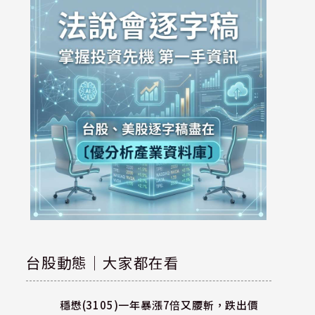
台股動態｜大家都在看
穩懋(3105)一年暴漲7倍又腰斬，跌出價