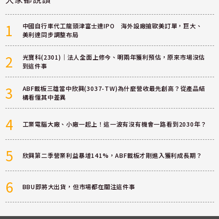
1
中國自行車代工龍頭津富士達IPO 海外設廠搶歐美訂單，巨大、
美利達同步調整布局
2
光寶科(2301)｜法人全面上修今、明兩年獲利預估，原來市場沒估
到這件事
3
ABF載板三雄當中欣興(3037-TW)為什麼營收最先創高？從產品結
構看懂其中差異
4
工業電腦大廠、小廠一起上！這一波有沒有機會一路看到2030年？
5
欣興第二季營業利益暴增141%，ABF載板才剛進入獲利成長期？
6
BBU即將大出貨，但市場都在關注這件事