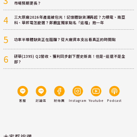
3
市場預期更長？
4
三大原廠2026年產能被包光！記憶體缺貨潮再起？力積電、南亞
科、華邦電怎麼選？鄭廳宜獨家點名「這檔」抱一年
5
功率半導體缺貨正在醞釀？從大廠資本支出看真正的時間點
6
研華(2395) Q2營收、獲利同步創下歷史新高！但是~這還不是全
部？
客服
討論區
粉絲團
Instagram
Youtube
Podcast
大家都說讚