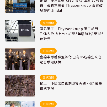
鋼鐵｜捷克富豪 Kretinsky 出清 20% 股
份，蒂森克虜伯 Thyssenkrupp 合資破
局轉向 Jindal
國際新聞
國防軍工｜Thyssenkrupp 軍工部門
TKMS 分拆上市，訂單5年增加3倍至186
億歐元
台股動態
臺德半導體聯盟深化 已有85名德生來台
赴台積電訓練
國際新聞
稀土｜中國出口管制成導火線，G7 擬設
價格下限
台股動態