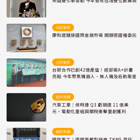
崇越雙引擎發動 今年營收估增雙位數續高
台股動態
康和證鏈接國際金融市場 開辦德國複委託
台股動態
台歐合作已創42億產值！經部揭A+計畫
亮點 今年聚焦機器人、無人機及低軌衛星
國際新聞
汽車工業｜保時捷 Q3 虧損達 11 億美
元，電動化重組與關稅衝擊重創獲利
國際新聞
國防軍工｜德國軍艦製造商 TKMS 首日