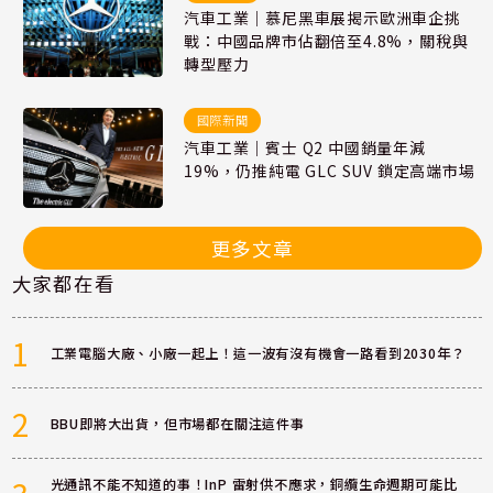
汽車工業｜慕尼黑車展揭示歐洲車企挑
戰：中國品牌市佔翻倍至4.8%，關稅與
轉型壓力
國際新聞
汽車工業｜賓士 Q2 中國銷量年減
19%，仍推純電 GLC SUV 鎖定高端市場
更多文章
大家都在看
1
工業電腦大廠、小廠一起上！這一波有沒有機會一路看到2030年？
2
BBU即將大出貨，但市場都在關注這件事
光通訊不能不知道的事！InP 雷射供不應求，銅纜生命週期可能比