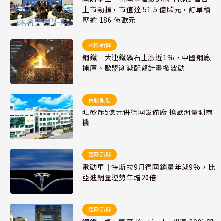
上市勁揚，市值達 51.5 億歐元，訂單積
壓逾 186 億歐元
國際新聞
鋼鐵｜大連鐵礦石上漲近1%，中國鋼廠
補庫、歐盟削減配額計畫掀波動
台股動態
旺矽斥5億元併德國設備廠 搶歐洲量測商
機
國際新聞
電動車｜特斯拉9月德國銷量年減9%，比
亞迪銷量逆勢年增20倍
國際新聞