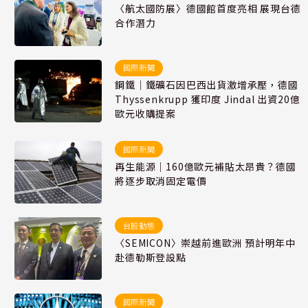
〈航太國防展〉德國館首度亮相 展現台德
合作潛力
國際新聞
鋼鐵｜鐵礦石因巴西出貨激增承壓，德國
Thyssenkrupp 獲印度 Jindal 出資20億
歐元收購提案
國際新聞
再生能源｜160億歐元補貼太昂貴？德國
將逐步取消固定電價
台股動態
〈SEMICON〉崇越前進歐洲 預計明年中
赴德勒斯登設點
國際新聞