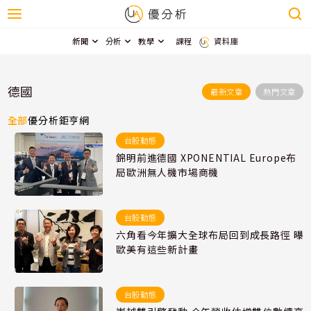
新聞
分析
教學
課程
資料庫
德國
最新文章
熱門文章
全部
優分析
鉅亨網
台股動態
錦明前進德國 XPONENTIAL Europe布
局歐洲無人機市場商機
台股動態
六角看今年擴大全球布局回到成長路徑 曝
歐美有這些新計畫
台股動態