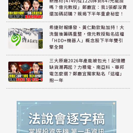
新應材(4749)從1220摔到647元能撿
嗎？億元教授」鄭廳宜：我1張都沒賣
還加碼認購？親揭下半年重倉秘密！
希捷財報爆發、黃仁勳欽點加持！大
洗盤後籌碼重整，億元教授點名這檔
「HDD+機器人」概念股下半年雙引
擎全開
三大原廠2026年產能被包光！記憶體
缺貨潮再起？力積電、南亞科、華邦
電怎麼選？鄭廳宜獨家點名「這檔」
抱一年