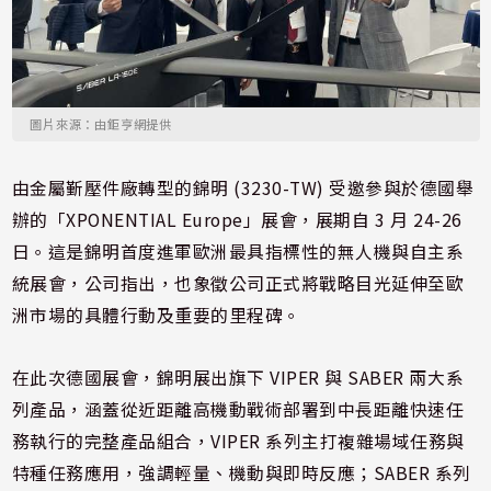
圖片來源：由鉅亨網提供
由金屬斳壓件廠轉型的錦明 (3230-TW) 受邀參與於德國舉
辦的「XPONENTIAL Europe」展會，展期自 3 月 24-26
日。這是錦明首度進軍歐洲最具指標性的無人機與自主系
統展會，公司指出，也象徵公司正式將戰略目光延伸至歐
洲市場的具體行動及重要的里程碑。
在此次德國展會，錦明展出旗下 VIPER 與 SABER 兩大系
列產品，涵蓋從近距離高機動戰術部署到中長距離快速任
務執行的完整產品組合，VIPER 系列主打複雜場域任務與
特種任務應用，強調輕量、機動與即時反應；SABER 系列