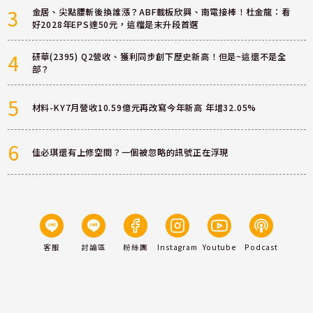
3
金居、尖點腰斬後換誰漲？ABF載板欣興、南電接棒！杜金龍：看
好2028年EPS達50元，這檔是末升段首選
4
研華(2395) Q2營收、獲利同步創下歷史新高！但是~這還不是全
部？
5
材料-KY7月營收10.59億元再改寫今年新高 年增32.05%
6
佳必琪還有上修空間？一個被忽略的訊號正在浮現
客服
討論區
粉絲團
Instagram
Youtube
Podcast