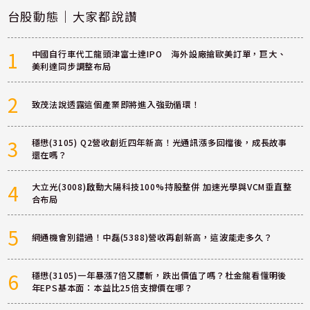
台股動態｜大家都說讚
1
中國自行車代工龍頭津富士達IPO 海外設廠搶歐美訂單，巨大、
美利達同步調整布局
2
致茂法說透露這個產業即將進入強勁循環！
3
穩懋(3105) Q2營收創近四年新高！光通訊漲多回檔後，成長故事
還在嗎？
4
大立光(3008)啟動大陽科技100%持股整併 加速光學與VCM垂直整
合布局
5
網通機會別錯過！中磊(5388)營收再創新高，這波能走多久？
6
穩懋(3105)一年暴漲7倍又腰斬，跌出價值了嗎？杜金龍看懂明後
年EPS基本面：本益比25倍支撐價在哪？