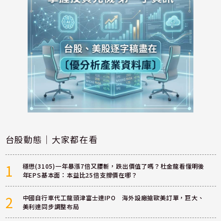
台股動態｜大家都在看
1
穩懋(3105)一年暴漲7倍又腰斬，跌出價值了嗎？杜金龍看懂明後
年EPS基本面：本益比25倍支撐價在哪？
2
中國自行車代工龍頭津富士達IPO 海外設廠搶歐美訂單，巨大、
美利達同步調整布局