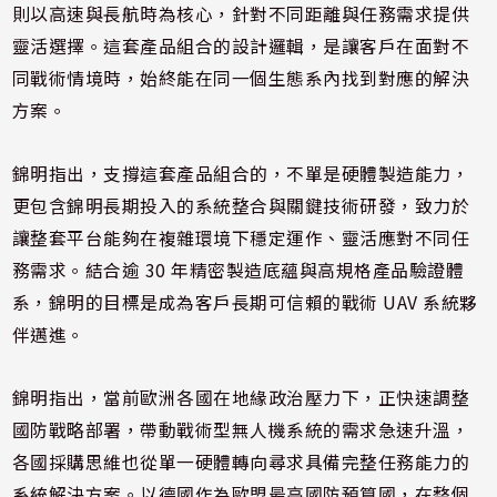
則以高速與長航時為核心，針對不同距離與任務需求提供
靈活選擇。這套產品組合的設計邏輯，是讓客戶在面對不
同戰術情境時，始終能在同一個生態系內找到對應的解決
方案。
錦明指出，支撐這套產品組合的，不單是硬體製造能力，
更包含錦明長期投入的系統整合與關鍵技術研發，致力於
讓整套平台能夠在複雜環境下穩定運作、靈活應對不同任
務需求。結合逾 30 年精密製造底蘊與高規格產品驗證體
系，錦明的目標是成為客戶長期可信賴的戰術 UAV 系統夥
伴邁進。
錦明指出，當前歐洲各國在地緣政治壓力下，正快速調整
國防戰略部署，帶動戰術型無人機系統的需求急速升溫，
各國採購思維也從單一硬體轉向尋求具備完整任務能力的
系統解決方案。以德國作為歐盟最高國防預算國，在整個