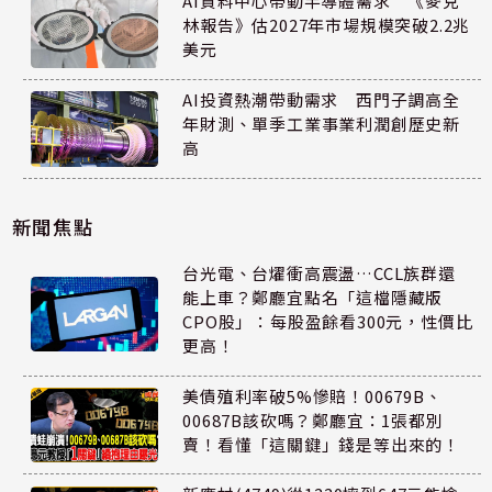
AI資料中心帶動半導體需求 《麥克
林報告》估2027年市場規模突破2.2兆
美元
AI投資熱潮帶動需求 西門子調高全
年財測、單季工業事業利潤創歷史新
高
新聞焦點
台光電、台燿衝高震盪…CCL族群還
能上車？鄭廳宜點名「這檔隱藏版
CPO股」：每股盈餘看300元，性價比
更高！
美債殖利率破5%慘賠！00679B、
00687B該砍嗎？鄭廳宜：1張都別
賣！看懂「這關鍵」錢是等出來的！