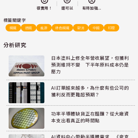
還可以
很實用！
有待加強...
標籤關鍵字
鋼鐵
德國
能源
綠色鋼鐵
歐洲
中國
印度
分析研究
日本塗料上修全年營收展望，但獲利
預測維持不變 下半年原料成本仍是
壓力
AI訂單越來越多，為什麼有些公司的
獲利反而更難超預期？
功率半導體缺貨正在醞釀？從大廠資
本支出看真正的時間點
AI資料中心帶動半導體需求 《麥克