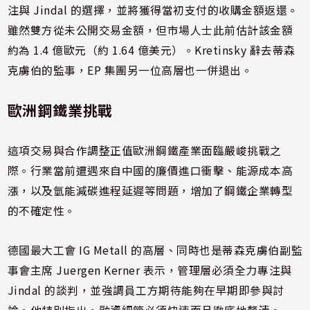
注與 Jindal 的選擇，並將獲得當初支付的收購金額返還。
雖然雙方從未公開交易金額，但市場人士此前估計該金額
約為 1.4 億歐元（約 1.64 億美元）。Kretinsky 辭去蒂森
克虜伯的監事，EP 集團另一位高層也一併退出。
歐洲鋼鐵業挑戰
這項交易與合作調整正值歐洲鋼鐵產業面臨嚴峻挑戰之
際。行業當前遭遇來自中國的廉價進口衝擊、能源成本高
漲，以及氫能減碳進程延遲等問題，增加了鋼鐵企業轉型
的不確定性。
德國最大工會 IG Metall 的高層、同時也是蒂森克虜伯副監
事會主席 Juergen Kerner 表示，管理層必須全力專注與
Jindal 的談判，並強調員工方期待能夠在早期即參與討