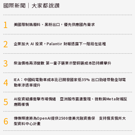
國際新聞｜大家都說讚
1
美國限制鎢廢料、黑粉出口，優先供應國內需求
2
企業加大 AI 投資，Palantir 財報透露下一階段在這裡
3
柴油價格再添變數 第一量子礦業示警銅礦成本恐持續攀升
4
IEA：中國純電動車成本比已開發國家低35% 出口勁增帶動全球電
動車滲透率提升
5
AI投資疑慮衝擊市場情緒 亞洲股市震盪整理、微軟與Meta財報反
應兩樣情
6
傳傳輝達將為OpenAI提供2500億美元融資擔保 支持俄亥俄州大
型資料中心計畫