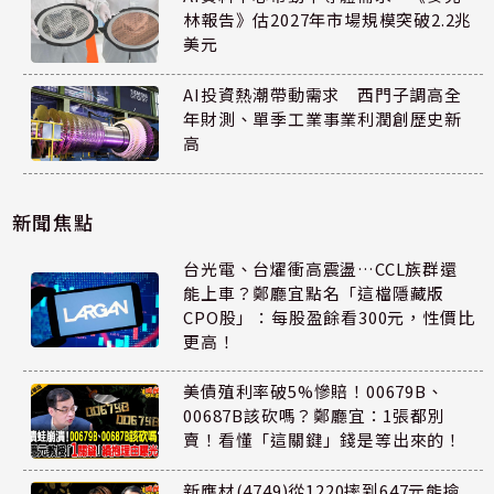
林報告》估2027年市場規模突破2.2兆
美元
AI投資熱潮帶動需求 西門子調高全
年財測、單季工業事業利潤創歷史新
高
新聞焦點
台光電、台燿衝高震盪…CCL族群還
能上車？鄭廳宜點名「這檔隱藏版
CPO股」：每股盈餘看300元，性價比
更高！
美債殖利率破5%慘賠！00679B、
00687B該砍嗎？鄭廳宜：1張都別
賣！看懂「這關鍵」錢是等出來的！
新應材(4749)從1220摔到647元能撿