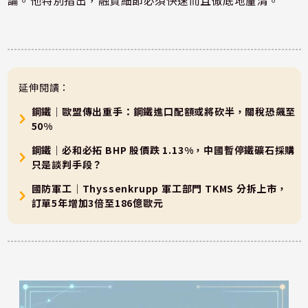
論。他特別指出，融資細節必須快速而且徹底地釐清。
延伸閱讀：
鋼鐵｜歐盟傳出重手：鋼鐵進口配額或將砍半，關稅恐飆至
50%
鋼鐵｜必和必拓 BHP 股價跌 1.13%，中國暫停鐵礦石採購
只是談判手段？
國防軍工｜Thyssenkrupp 軍工部門 TKMS 分拆上市，
訂單5年增加3倍至186億歐元