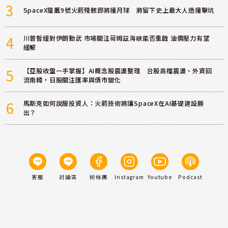
3
SpaceX獵鷹9號火箭殘骸即將撞月球 將留下史上最大人造撞擊坑
4
川普暫緩對伊朗動武 市場關注荷姆茲海峽能否重啟 油價壓力有望
緩解
5
【亞股收盤一手掌握】AI概念股震盪整理 台股高檔震盪、外資回
流南韓，日股關注匯率與債市變化
6
馬斯克如何說服投資人：火箭技術將讓SpaceX在AI基礎建設勝
出？
客服
討論區
粉絲團
Instagram
Youtube
Podcast