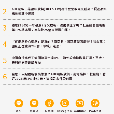
2
ABF載板三雄當中欣興(3037-TW)為什麼營收最先創高？從產品結
構看懂其中差異
3
穩懋(3105)一年暴漲7倍又腰斬，跌出價值了嗎？杜金龍看懂明後
年EPS基本面：本益比25倍支撐價在哪？
4
「買群創身心受創」是真的？南亞科、國巨腰斬怎麼辦？杜金龍：
國巨正在重演2年前「華城」走法！
5
中國自行車代工龍頭津富士達IPO 海外設廠搶歐美訂單，巨大、
美利達同步調整布局
6
金居、尖點腰斬後換誰漲？ABF載板欣興、南電接棒！杜金龍：看
好2028年EPS達50元，這檔是末升段首選
客服
討論區
粉絲團
Instagram
Youtube
Podcast