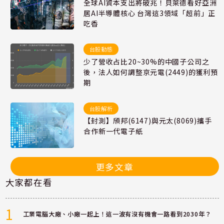
全球AI資本支出將破兆！貝萊德看好亞洲
居AI半導體核心 台灣這3領域「超前」正
吃香
台股動態
少了營收占比20~30%的中國子公司之
後，法人如何調整京元電(2449)的獲利預
期
台股解析
【封測】頎邦(6147)與元太(8069)攜手
合作新一代電子紙
更多文章
大家都在看
1
工業電腦大廠、小廠一起上！這一波有沒有機會一路看到2030年？