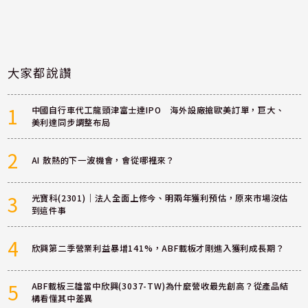
大家都說讚
1
中國自行車代工龍頭津富士達IPO 海外設廠搶歐美訂單，巨大、
美利達同步調整布局
2
AI 散熱的下一波機會，會從哪裡來？
3
光寶科(2301)｜法人全面上修今、明兩年獲利預估，原來市場沒估
到這件事
4
欣興第二季營業利益暴增141%，ABF載板才剛進入獲利成長期？
5
ABF載板三雄當中欣興(3037-TW)為什麼營收最先創高？從產品結
構看懂其中差異