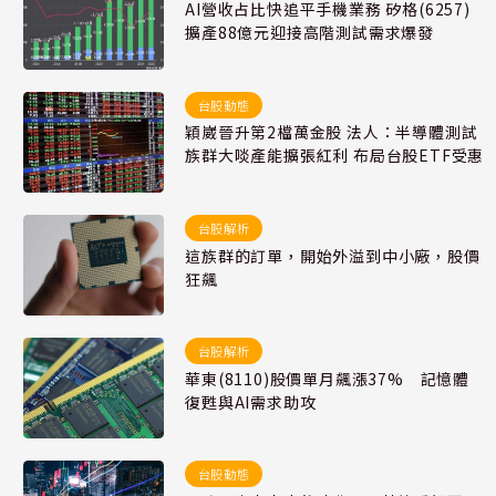
AI營收占比快追平手機業務 矽格(6257)
擴產88億元迎接高階測試需求爆發
台股動態
穎崴晉升第2檔萬金股 法人：半導體測試
族群大啖產能擴張紅利 布局台股ETF受惠
台股解析
這族群的訂單，開始外溢到中小廠，股價
狂飆
台股解析
華東(8110)股價單月飆漲37% 記憶體
復甦與AI需求助攻
台股動態