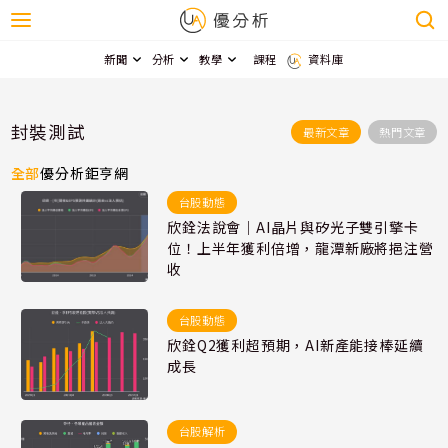
新聞
分析
教學
課程
資料庫
封裝測試
最新文章
熱門文章
全部
優分析
鉅亨網
台股動態
欣銓法說會｜AI晶片與矽光子雙引擎卡
位！上半年獲利倍增，龍潭新廠將挹注營
收
台股動態
欣銓Q2獲利超預期，AI新產能接棒延續
成長
台股解析