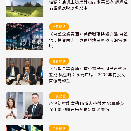
福懋：油價上漲推升油品事業營收 紡織產
品陸續反映原料成本
台股動態
〈台塑企業春酒〉美伊戰事持續升溫 台塑
化：將從西非、東南亞地區尋找原油供應
地
台股動態
〈台塑企業春酒〉南亞電子材料已占營收
五成 吳嘉昭：多元布局、2030年前投入
百億元轉型
台股動態
台塑新智能啟動15所大學徵才 招募菁英
深化電池鏈布局全球新能源賽道
台股動態