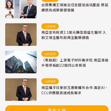
台塑集團王瑞瑜出任全國加油站董座 將延
續既有成果穩健發展
台股動態
南亞宣布耗資2.1億元轉型高值化醫材 入
股艾瑞生醫布局再生醫療通路
台股動態
〈焦點股〉上游電子材料需求旺 南亞漲逾
半根停板創22個月以來新高
台股動態
南亞攜手日東紡互惠玻纖布合作 滿足AI、
CCL供應鏈高速成長需求
更多文章