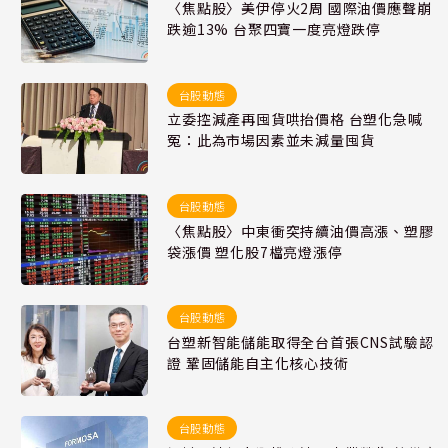
〈焦點股〉美伊停火2周 國際油價應聲崩
跌逾13% 台聚四寶一度亮燈跌停
台股動態
立委控減產再囤貨哄抬價格 台塑化急喊
冤：此為市場因素並未減量囤貨
台股動態
〈焦點股〉中東衝突持續油價高漲、塑膠
袋漲價 塑化股7檔亮燈漲停
台股動態
台塑新智能儲能取得全台首張CNS試驗認
證 鞏固儲能自主化核心技術
台股動態