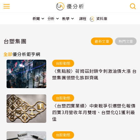
新聞
分析
教學
課程
資料庫
台塑集團
最新文章
熱門文章
全部
優分析
鉅亨網
台股動態
〈焦點股〉荷姆茲封鎖令刺激油價大漲 台
塑集團領塑化族群齊飆
台股動態
〈台塑四寶業績〉中東戰爭引爆塑化報價
四寶3月營收年月雙增、台塑化Q1獲利最
佳
台股動態