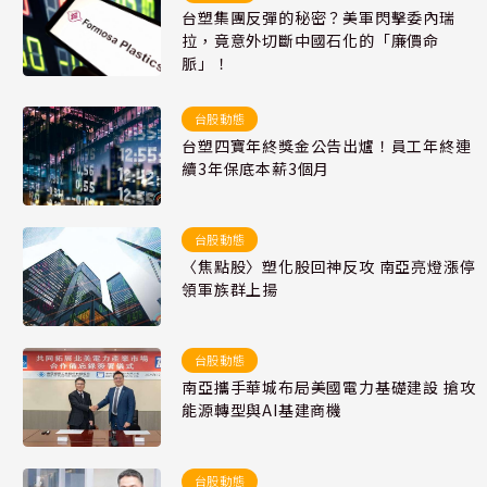
台塑集團反彈的秘密？美軍閃擊委內瑞
拉，竟意外切斷中國石化的「廉價命
脈」！
台股動態
台塑四寶年終獎金公告出爐！員工年終連
續3年保底本薪3個月
台股動態
〈焦點股〉塑化股回神反攻 南亞亮燈漲停
領軍族群上揚
台股動態
南亞攜手華城布局美國電力基礎建設 搶攻
能源轉型與AI基建商機
台股動態