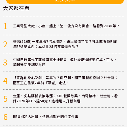
大家都在看
1
工業電腦大廠、小廠一起上！這一波有沒有機會一路看到2030年？
2
穩懋(3105)一年暴漲7倍又腰斬，跌出價值了嗎？杜金龍看懂明後
年EPS基本面：本益比25倍支撐價在哪？
3
中國自行車代工龍頭津富士達IPO 海外設廠搶歐美訂單，巨大、
美利達同步調整布局
4
「買群創身心受創」是真的？南亞科、國巨腰斬怎麼辦？杜金龍：
國巨正在重演2年前「華城」走法！
5
金居、尖點腰斬後換誰漲？ABF載板欣興、南電接棒！杜金龍：看
好2028年EPS達50元，這檔是末升段首選
6
BBU即將大出貨，但市場都在關注這件事