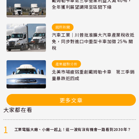
戴姆勒卡車第三季營業利益大減 40%，
全年獲利展望調降至區間下緣
國際新聞
汽車工業｜川普批准擴大汽車產業稅收抵
免，同步對進口中重型卡車加徵 25% 關
稅
產業趨勢分析
北美市場疲弱重創戴姆勒卡車 第三季銷
量暴跌近四成
更多文章
大家都在看
1
工業電腦大廠、小廠一起上！這一波有沒有機會一路看到2030年？