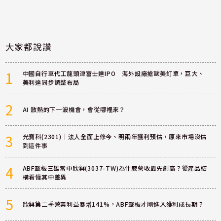
大家都說讚
1
中國自行車代工龍頭津富士達IPO 海外設廠搶歐美訂單，巨大、
美利達同步調整布局
2
AI 散熱的下一波機會，會從哪裡來？
3
光寶科(2301)｜法人全面上修今、明兩年獲利預估，原來市場沒估
到這件事
4
ABF載板三雄當中欣興(3037-TW)為什麼營收最先創高？從產品結
構看懂其中差異
5
欣興第二季營業利益暴增141%，ABF載板才剛進入獲利成長期？