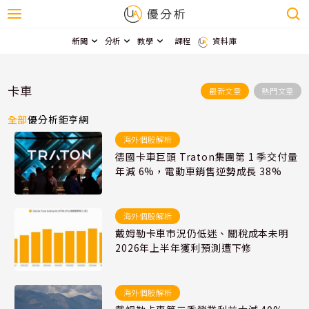
新聞
分析
教學
課程
資料庫
卡車
最新文章
熱門文章
全部
優分析
鉅亨網
海外個股解析
德國卡車巨頭 Traton集團第 1 季交付量
年減 6%，電動車銷售逆勢成長 38%
海外個股解析
戴姆勒卡車市況仍低迷、關稅成本未明
2026年上半年獲利預測遭下修
海外個股解析