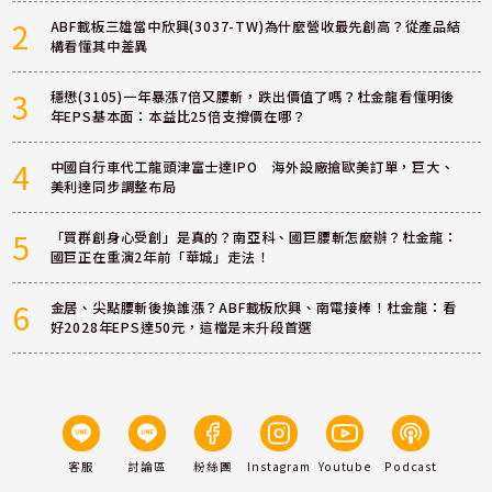
2
ABF載板三雄當中欣興(3037-TW)為什麼營收最先創高？從產品結
構看懂其中差異
3
穩懋(3105)一年暴漲7倍又腰斬，跌出價值了嗎？杜金龍看懂明後
年EPS基本面：本益比25倍支撐價在哪？
4
中國自行車代工龍頭津富士達IPO 海外設廠搶歐美訂單，巨大、
美利達同步調整布局
5
「買群創身心受創」是真的？南亞科、國巨腰斬怎麼辦？杜金龍：
國巨正在重演2年前「華城」走法！
6
金居、尖點腰斬後換誰漲？ABF載板欣興、南電接棒！杜金龍：看
好2028年EPS達50元，這檔是末升段首選
客服
討論區
粉絲團
Instagram
Youtube
Podcast