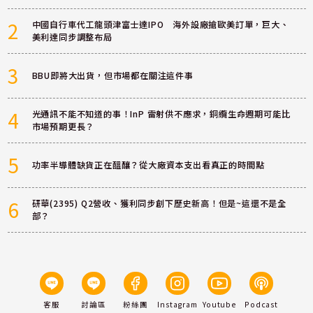
2
中國自行車代工龍頭津富士達IPO 海外設廠搶歐美訂單，巨大、
美利達同步調整布局
3
BBU即將大出貨，但市場都在關注這件事
4
光通訊不能不知道的事！InP 雷射供不應求，銅纜生命週期可能比
市場預期更長？
5
功率半導體缺貨正在醞釀？從大廠資本支出看真正的時間點
6
研華(2395) Q2營收、獲利同步創下歷史新高！但是~這還不是全
部？
客服
討論區
粉絲團
Instagram
Youtube
Podcast