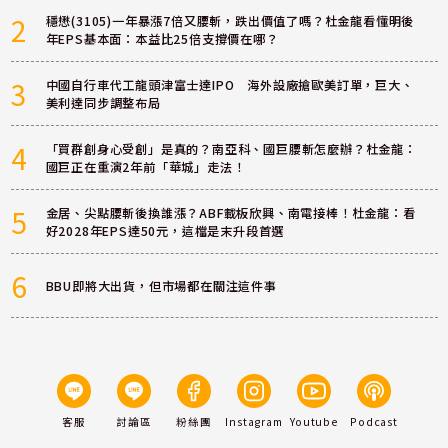
2
穩懋(3105)一年暴漲7倍又腰斬，跌出價值了嗎？杜金龍看懂明後
年EPS基本面：本益比25倍支撐價在哪？
3
中國自行車代工龍頭津富士達IPO 海外設廠搶歐美訂單，巨大、
美利達同步調整布局
4
「買群創身心受創」是真的？南亞科、國巨腰斬怎麼辦？杜金龍：
國巨正在重演2年前「華城」走法！
5
金居、尖點腰斬後換誰漲？ABF載板欣興、南電接棒！杜金龍：看
好2028年EPS達50元，這檔是末升段首選
6
BBU即將大出貨，但市場都在關注這件事
客服
討論區
粉絲團
Instagram
Youtube
Podcast