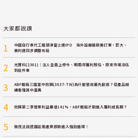
大家都說讚
1
中國自行車代工龍頭津富士達IPO 海外設廠搶歐美訂單，巨大、
美利達同步調整布局
2
光寶科(2301)｜法人全面上修今、明兩年獲利預估，原來市場沒估
到這件事
3
ABF載板三雄當中欣興(3037-TW)為什麼營收最先創高？從產品結
構看懂其中差異
4
欣興第二季營業利益暴增141%，ABF載板才剛進入獲利成長期？
5
致茂法說透露這個產業即將進入強勁循環！