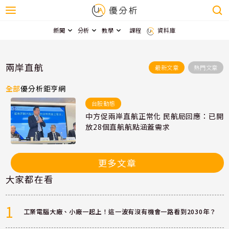
新聞
分析
教學
課程
資料庫
兩岸直航
最新文章
熱門文章
全部
優分析
鉅亨網
台股動態
中方促兩岸直航正常化 民航局回應：已開
放28個直航航點涵蓋需求
更多文章
大家都在看
1
工業電腦大廠、小廠一起上！這一波有沒有機會一路看到2030年？