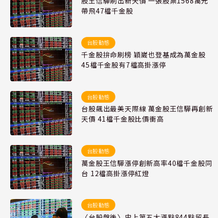
股王信驊刷出新天價 一張股票1568萬元
帶飛47檔千金股
台股動態
千金股拚命刷榜 穎崴也登基成為萬金股
45檔千金股有7檔高掛漲停
台股動態
台股飆出最美天際線 萬金股王信驊再創新
天價 41檔千金股比價衝高
台股動態
萬金股王信驊漲停創新高率40檔千金股同
台 12檔高掛漲停紅燈
台股動態
〈台股盤後〉史上第五大漲點844點留長