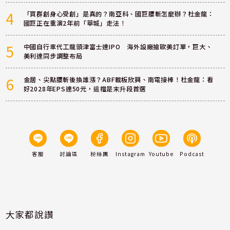
4
「買群創身心受創」是真的？南亞科、國巨腰斬怎麼辦？杜金龍：
國巨正在重演2年前「華城」走法！
5
中國自行車代工龍頭津富士達IPO 海外設廠搶歐美訂單，巨大、
美利達同步調整布局
6
金居、尖點腰斬後換誰漲？ABF載板欣興、南電接棒！杜金龍：看
好2028年EPS達50元，這檔是末升段首選
客服
討論區
粉絲團
Instagram
Youtube
Podcast
大家都說讚