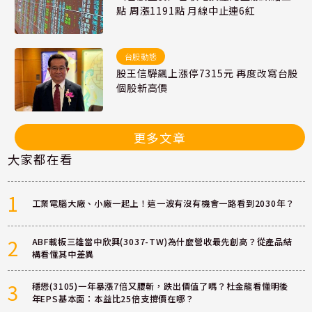
點 周漲1191點 月線中止連6紅
台股動態
股王信驊飆上漲停7315元 再度改寫台股
個股新高價
更多文章
大家都在看
1
工業電腦大廠、小廠一起上！這一波有沒有機會一路看到2030年？
2
ABF載板三雄當中欣興(3037-TW)為什麼營收最先創高？從產品結
構看懂其中差異
3
穩懋(3105)一年暴漲7倍又腰斬，跌出價值了嗎？杜金龍看懂明後
年EPS基本面：本益比25倍支撐價在哪？