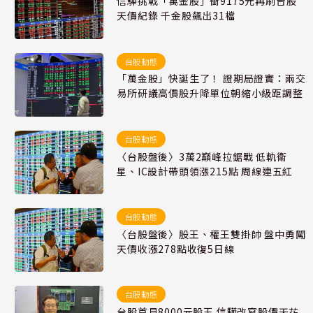
信驊挑戰「萬金股」衝9175元再刷台股
天價紀錄 千金股飆出31檔
台股動態
「萬金股」快誕生了！ 證期局證實：兩交
易所研議高價股升降單位朝縮小級距調整
台股動態
〈台股盤後〉3萬2巔峰拉鋸戰 低軌衛
星、IC設計帶頭領漲215點 周線連五紅
台股動態
〈台股盤後〉股王、權王雙掛帥 盤中勇闖
天價收漲278點收復5日線
台股動態
台股首見8000元股王 信驊改寫股價天花