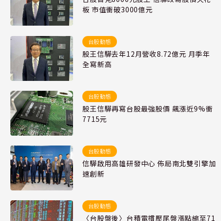
板 市值衝破3000億元
台股動態
股王信驊去年12月營收8.72億元 月季年
全寫新高
台股動態
股王信驊再寫台股最強股價 飆漲近9%衝
7715元
台股動態
信驊啟用高雄研發中心 佈局南北雙引擎加
速創新
台股動態
〈台股盤後〉台積電摜壓尾盤漲點縮至71