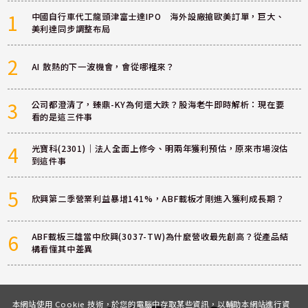
1
中國自行車代工龍頭津富士達IPO 海外設廠搶歐美訂單，巨大、
美利達同步調整布局
2
AI 散熱的下一波機會，會從哪裡來？
3
公司都澄清了，臻鼎-KY為何還大跌？股海老牛即時解析：現在要
看的是這三件事
4
光寶科(2301)｜法人全面上修今、明兩年獲利預估，原來市場沒估
到這件事
5
欣興第二季營業利益暴增141%，ABF載板才剛進入獲利成長期？
6
ABF載板三雄當中欣興(3037-TW)為什麼營收最先創高？從產品結
構看懂其中差異
本網站使用 Cookie 技術，於您的電腦中存取某些資訊，以輔助本網站進行資