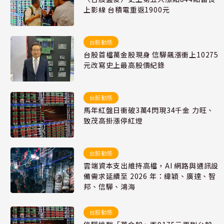
上影線 台積電重返1900元
台股動態
台股首檔萬金股現身 信驊飆漲衝上10275
元改寫史上最高股價紀錄
台股動態
馬年紅盤日衝破3萬4閃現34千金 力旺、
致茂高掛漲停紅燈
台股動態
雲端資本支出維持高檔，AI 網路與通訊設
備需求延續至 2026 年：緯穎、廣達、智
邦、信驊、鴻海
台股動態