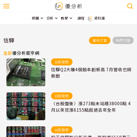
新聞
分析
教學
課程
資料庫
信驊
最新文章
熱門文章
全部
優分析
鉅亨網
台股動態
信驊Q2大賺4個股本創新高 7月營收也締
新猷
台股動態
〈台股盤後〉漲273點未站穩38000點 4
月以來狂漲6155點超過去年全年
台股動態