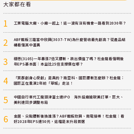
大家都在看
1
工業電腦大廠、小廠一起上！這一波有沒有機會一路看到2030年？
2
ABF載板三雄當中欣興(3037-TW)為什麼營收最先創高？從產品結
構看懂其中差異
3
穩懋(3105)一年暴漲7倍又腰斬，跌出價值了嗎？杜金龍看懂明後
年EPS基本面：本益比25倍支撐價在哪？
4
「買群創身心受創」是真的？南亞科、國巨腰斬怎麼辦？杜金龍：
國巨正在重演2年前「華城」走法！
5
中國自行車代工龍頭津富士達IPO 海外設廠搶歐美訂單，巨大、
美利達同步調整布局
6
金居、尖點腰斬後換誰漲？ABF載板欣興、南電接棒！杜金龍：看
好2028年EPS達50元，這檔是末升段首選