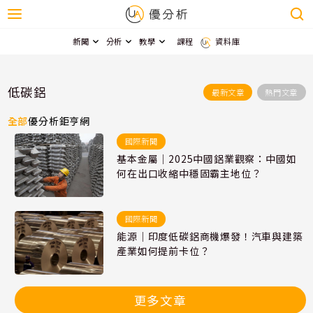
新聞
分析
教學
課程
資料庫
低碳鋁
最新文章
熱門文章
全部
優分析
鉅亨網
國際新聞
基本金屬｜2025中國鋁業觀察：中國如
何在出口收縮中穩固霸主地位？
國際新聞
能源｜印度低碳鋁商機爆發！汽車與建築
產業如何提前卡位？
更多文章