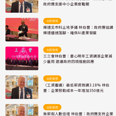
政府應支援中小企業度難關
台股動態
輝達北市科土地爭議 林伯豐：政府應協調
輝達儘速落腳、確保AI產業發展
台股動態
三三會林伯豐：憂心明年工資調漲企業減
少雇用 建議政府四項措施因應
台股動態
〈工資審議〉最低薪資微調3.18% 林伯
豐：企業勞動成本一年增加350億元
台股動態
無薪假人數倍增 林伯豐：政府應支持企業