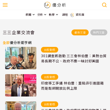
新聞
分析
教學
課程
資料庫
三三企業交流會
最新文章
熱門文章
全部
優分析
鉅亨網
台股動態
301調查將啟動 三三會林伯豐：美對台貿
易長期不公、政府不應一昧討好美國
台股動態
印度移工爭議 林伯豐：重點非引進國籍
而是鬆綁開放比例上限
台股動態