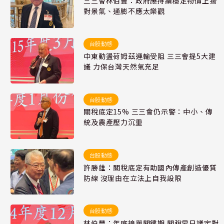
三三會林伯豐：政府應持續穩定物價上揚
對景氣、通膨不應太樂觀
台股動態
中東動盪荷姆茲運輸受阻 三三會提5大建
議 力保台灣天然氣充足
台股動態
關稅底定15% 三三會仍示警：中小、傳
統及農產壓力沉重
台股動態
許勝雄：關稅底定有助國內傳產創造優質
防線 沒理由在立法上自我設限
台股動態
林伯豐：年底接單關鍵期 關稅早日議定對