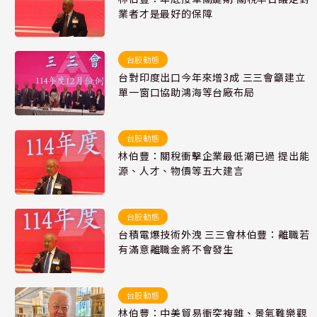
業者才是最好的保障
台股動態
台對印度出口今年來增3成 三三會籲建立
單一窗口協助鴻海等台廠布局
台股動態
林伯豐：關稅衝擊企業最低潮已過 提出能
源、人才、物價等五大建言
台股動態
台積電爆技術外洩 三三會林伯豐：離職若
有滿意離職金將不會發生
台股動態
林伯豐：中美貿易衝突複雜、景氣難樂觀