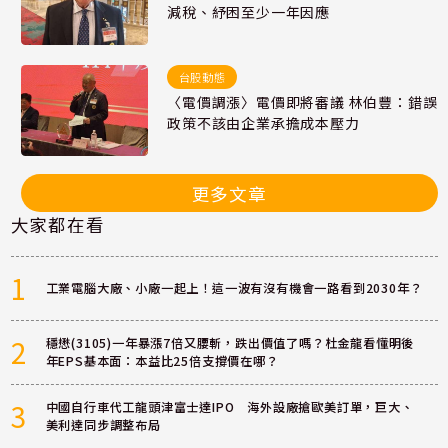
減稅、紓困至少一年因應
台股動態
〈電價調漲〉電價即將審議 林伯豐：錯誤
政策不該由企業承擔成本壓力
更多文章
大家都在看
1
工業電腦大廠、小廠一起上！這一波有沒有機會一路看到2030年？
2
穩懋(3105)一年暴漲7倍又腰斬，跌出價值了嗎？杜金龍看懂明後
年EPS基本面：本益比25倍支撐價在哪？
3
中國自行車代工龍頭津富士達IPO 海外設廠搶歐美訂單，巨大、
美利達同步調整布局