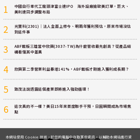
1
中國自行車代工龍頭津富士達IPO 海外設廠搶歐美訂單，巨大、
美利達同步調整布局
2
光寶科(2301)｜法人全面上修今、明兩年獲利預估，原來市場沒估
到這件事
3
ABF載板三雄當中欣興(3037-TW)為什麼營收最先創高？從產品結
構看懂其中差異
4
欣興第二季營業利益暴增141%，ABF載板才剛進入獲利成長期？
5
致茂法說透露這個產業即將進入強勁循環！
6
這次真的不一樣？美日15年來首度聯手干預，日圓瞬間成為市場焦
點
本網站使用 Cookie 技術，於您的電腦中存取某些資訊，以輔助本網站進行資