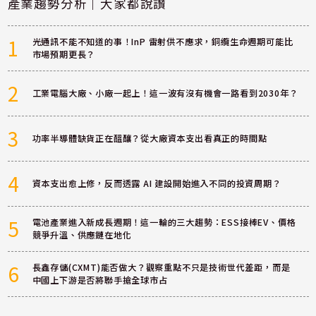
產業趨勢分析｜大家都說讚
1
光通訊不能不知道的事！InP 雷射供不應求，銅纜生命週期可能比
市場預期更長？
2
工業電腦大廠、小廠一起上！這一波有沒有機會一路看到2030年？
3
功率半導體缺貨正在醞釀？從大廠資本支出看真正的時間點
4
資本支出愈上修，反而透露 AI 建設開始進入不同的投資周期？
5
電池產業進入新成長週期！這一輪的三大趨勢：ESS接棒EV、價格
競爭升溫、供應鏈在地化
6
長鑫存儲(CXMT)能否做大？觀察重點不只是技術世代差距，而是
中國上下游是否將聯手搶全球市占