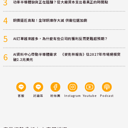
3
功率半導體缺貨正在醞釀？從大廠資本支出看真正的時間點
4
銅價逼近高點！全球銅庫存大減 供需拉鋸加劇
5
AI訂單越來越多，為什麼有些公司的獲利反而更難超預期？
6
AI資料中心帶動半導體需求 《麥克林報告》估2027年市場規模突
破2.2兆美元
客服
討論區
粉絲團
Instagram
Youtube
Podcast