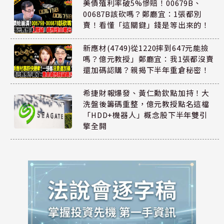
美債殖利率破5%慘賠！00679B、
00687B該砍嗎？鄭廳宜：1張都別
賣！看懂「這關鍵」錢是等出來的！
新應材(4749)從1220摔到647元能撿
嗎？億元教授」鄭廳宜：我1張都沒賣
還加碼認購？親揭下半年重倉秘密！
希捷財報爆發、黃仁勳欽點加持！大
洗盤後籌碼重整，億元教授點名這檔
「HDD+機器人」概念股下半年雙引
擎全開