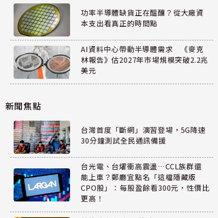
功率半導體缺貨正在醞釀？從大廠資
本支出看真正的時間點
AI資料中心帶動半導體需求 《麥克
林報告》估2027年市場規模突破2.2兆
美元
新聞焦點
台灣首度「斷網」演習登場，5G降速
30分鐘測試全民通訊備援
台光電、台燿衝高震盪…CCL族群還
能上車？鄭廳宜點名「這檔隱藏版
CPO股」：每股盈餘看300元，性價比
更高！