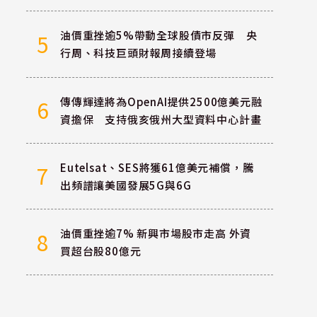
油價重挫逾5%帶動全球股債市反彈 央
5
行周、科技巨頭財報周接續登場
傳傳輝達將為OpenAI提供2500億美元融
6
資擔保 支持俄亥俄州大型資料中心計畫
Eutelsat、SES將獲61億美元補償，騰
7
出頻譜讓美國發展5G與6G
油價重挫逾7% 新興市場股市走高 外資
8
買超台股80億元