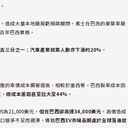
現。
足，造成大量本地廠房虧損與關閉。賓士在巴西的豪華車廠
束其百年巴西業務。
跌去三分之一
；
汽車產業就業人數亦下滑約20%
。
負擔的車價成本顯著提高，相較於墨西哥，巴西製車成本因
賦，
總成本差距甚至拉大至44%
。
價約為21,000美元，
但在巴西卻高達34,000美元
。高價造成
進口競爭不足而遲滯，導致
巴西EV市場長期處於全球落後狀