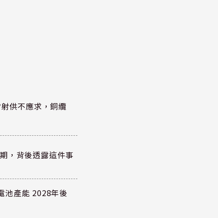
雷射供不應求，銅纜
？
績超預期，背後透露這件事
電池產能 2028年後