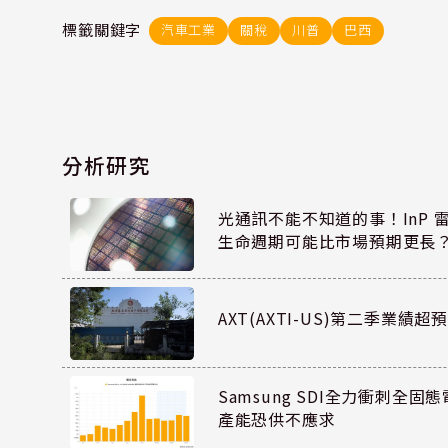
標籤關鍵字
汽車工業
關稅
川普
巴西
分析研究
光通訊不能不知道的事！InP 
生命週期可能比市場預期更長
AXT(AXTI-US)第二季業
Samsung SDI全力衝刺全固態
產能恐供不應求