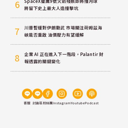
SpaceX獵鷹9號火箭殘骸即將撞月球
6
將留下史上最大人造撞擊坑
川普暫緩對伊朗動武 市場關注荷姆茲海
7
峽能否重啟 油價壓力有望緩解
企業 AI 正在進入下一階段，Palantir 財
8
報透露的關鍵變化
客服
討論區
粉絲團
Instagram
Youtube
Podcast