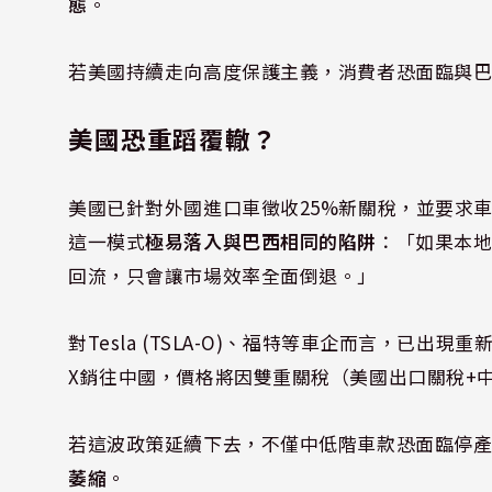
態
。
若美國持續走向高度保護主義，消費者恐面臨與
美國恐重蹈覆轍？
美國已針對外國進口車徵收25%新關稅，並要求車企加速
這一模式
極易落入與巴西相同的陷阱
：「如果本
回流，只會讓市場效率全面倒退。」
對Tesla (TSLA-O)、福特等車企而言，已出
X銷往中國，價格將因雙重關稅（美國出口關稅+
若這波政策延續下去，不僅中低階車款恐面臨停
萎縮
。