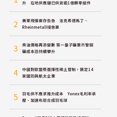
升 在地供應鏈已供貨逾1億顆零組件
美軍飛彈庫存告急 洛克希德馬丁、
2
Rheinmetall接急單
柴油價格再添變數 第一量子礦業示警銅
3
礦成本恐持續攀升
中國對歐盟祭選擇性稀土管制，鎖定14
4
家國防與航太企業
羽毛供不應求推升成本 Yonex毛利率承
5
壓、加速布局合成羽毛球