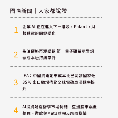
國際新聞｜大家都說讚
企業 AI 正在進入下一階段，Palantir 財
1
報透露的關鍵變化
柴油價格再添變數 第一量子礦業示警銅
2
礦成本恐持續攀升
IEA：中國純電動車成本比已開發國家低
3
35% 出口勁增帶動全球電動車滲透率提
升
AI投資疑慮衝擊市場情緒 亞洲股市震盪
4
整理、微軟與Meta財報反應兩樣情