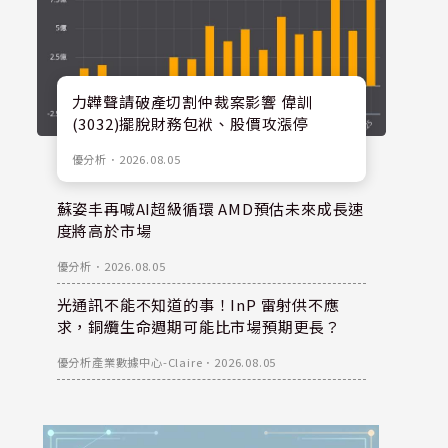
力韡聲請破產切割仲裁案影響 偉訓
(3032)擺脫財務包袱、股價攻漲停
優分析
．
2026.08.05
蘇姿丰再喊AI超級循環 AMD預估未來成長速
度將高於市場
優分析
．
2026.08.05
光通訊不能不知道的事！InP 雷射供不應
求，銅纜生命週期可能比市場預期更長？
優分析產業數據中心-Claire
．
2026.08.05