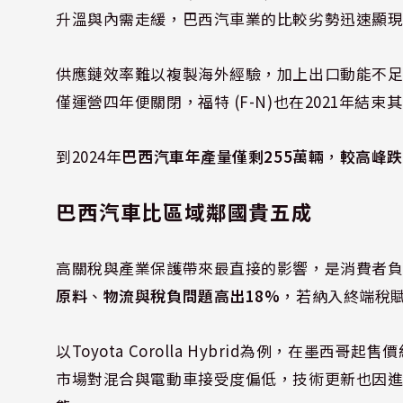
升溫與內需走緩，巴西汽車業的比較劣勢迅速顯
供應鏈效率難以複製海外經驗，加上出口動能不
僅運營四年便關閉，福特 (F-N)也在2021年結
到2024年
巴西汽車年產量僅剩255萬輛
，
較高峰
巴西汽車比區域鄰國貴五成
高關稅與產業保護帶來最直接的影響，是消費者
原料
、
物流與稅負問題高出18%
，若納入終端稅
以Toyota Corolla Hybrid為例，在墨西哥起售
市場對混合與電動車接受度偏低，技術更新也因