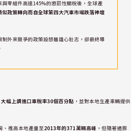
與零組件高達145%的懲罰性關稅後，全球產
類似政策轉向而自全球第四大汽車市場跌落神壇
限制外來競爭的政策設想雖雄心壯志，卻最終導
。
，
大幅上調進口車稅率30個百分點
，並對本地生產車輛提供
廠房、推高本地產量至
2013年的371萬輛高峰
，但隨著通膨