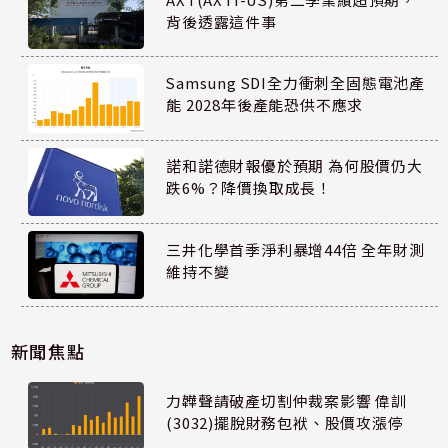
背後透露這件事
Samsung SDI全力衝刺全固態電池產
能 2028年後產能恐供不應求
諾和諾德財報優於預期 為何股價仍大
跌6%？降價換取成長！
三井化學首季淨利暴增44倍 全年財測
維持不變
新聞焦點
力韡聲請破產切割仲裁案影響 偉訓
(3032)擺脫財務包袱、股價攻漲停