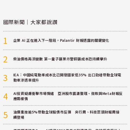
國際新聞｜大家都說讚
1
企業 AI 正在進入下一階段，Palantir 財報透露的關鍵變化
2
柴油價格再添變數 第一量子礦業示警銅礦成本恐持續攀升
3
IEA：中國純電動車成本比已開發國家低35% 出口勁增帶動全球電
動車滲透率提升
4
AI投資疑慮衝擊市場情緒 亞洲股市震盪整理、微軟與Meta財報反
應兩樣情
5
油價重挫逾5%帶動全球股債市反彈 央行周、科技巨頭財報周接
續登場