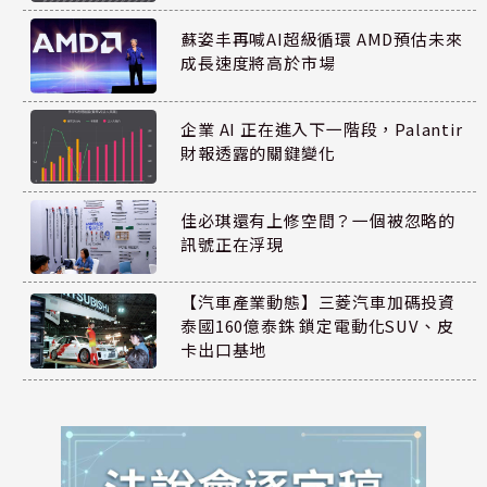
蘇姿丰再喊AI超級循環 AMD預估未來
成長速度將高於市場
企業 AI 正在進入下一階段，Palantir
財報透露的關鍵變化
佳必琪還有上修空間？一個被忽略的
訊號正在浮現
【汽車產業動態】三菱汽車加碼投資
泰國160億泰銖 鎖定電動化SUV、皮
卡出口基地