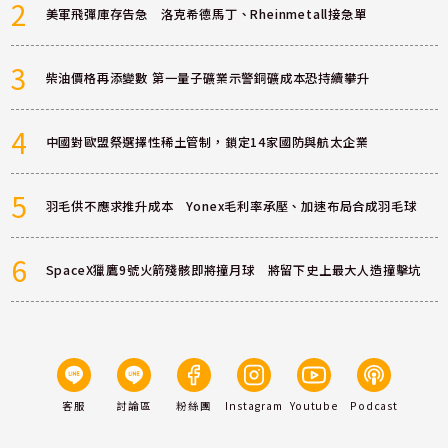
2
美軍飛彈庫存告急 洛克希德馬丁、Rheinmetall接急單
3
柴油價格再添變數 第一量子礦業示警銅礦成本恐持續攀升
4
中國對歐盟祭選擇性稀土管制，鎖定14家國防與航太企業
5
羽毛供不應求推升成本 Yonex毛利率承壓、加速布局合成羽毛球
6
SpaceX獵鷹9號火箭殘骸即將撞月球 將留下史上最大人造撞擊坑
客服
討論區
粉絲團
Instagram
Youtube
Podcast