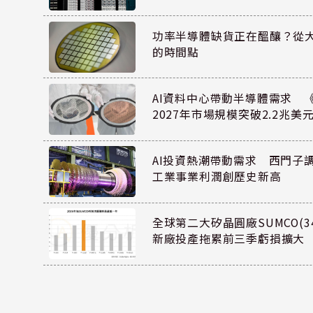
功率半導體缺貨正在醞釀？從
的時間點
AI資料中心帶動半導體需求 
2027年市場規模突破2.2兆美
AI投資熱潮帶動需求 西門子
工業事業利潤創歷史新高
全球第二大矽晶圓廠SUMCO(34
新廠投產拖累前三季虧損擴大