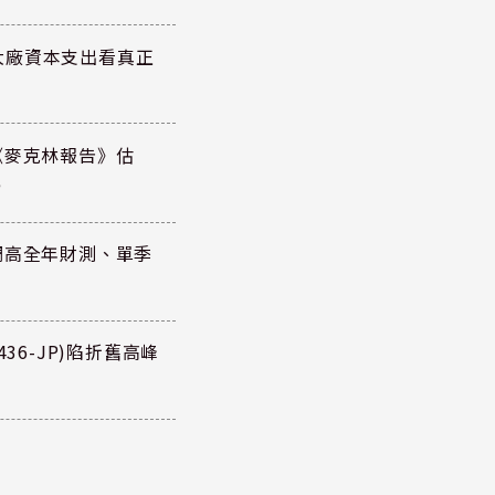
大廠資本支出看真正
《麥克林報告》估
元
調高全年財測、單季
36-JP)陷折舊高峰