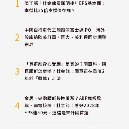
1
值了嗎？杜金龍看懂明後年EPS基本面：
本益比25倍支撐價在哪？
中國自行車代工龍頭津富士達IPO 海外
2
設廠搶歐美訂單，巨大、美利達同步調整
布局
「買群創身心受創」是真的？南亞科、國
3
巨腰斬怎麼辦？杜金龍：國巨正在重演2
年前「華城」走法！
金居、尖點腰斬後換誰漲？ABF載板欣
4
興、南電接棒！杜金龍：看好2028年
EPS達50元，這檔是末升段首選