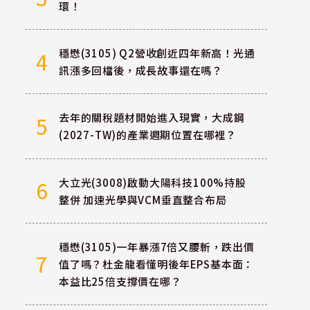
環！
穩懋(3105) Q2營收創近四年新高！光通
4
訊漲多回檔後，成長故事還在嗎？
去年的關稅題材開始進入現實，大成鋼
5
(2027-TW)的產業週期位置在哪裡？
大立光(3008)啟動大陽科技100%持股
6
整併 加速光學與VCM垂直整合布局
穩懋(3105)一年暴漲7倍又腰斬，跌出價
7
值了嗎？杜金龍看懂明後年EPS基本面：
本益比25倍支撐價在哪？