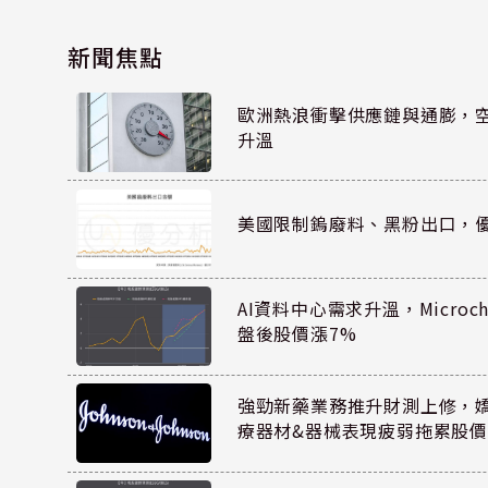
新聞焦點
歐洲熱浪衝擊供應鏈與通膨，
升溫
美國限制鎢廢料、黑粉出口，
AI資料中心需求升溫，Microc
盤後股價漲7%
強勁新藥業務推升財測上修，嬌生
療器材&器械表現疲弱拖累股價