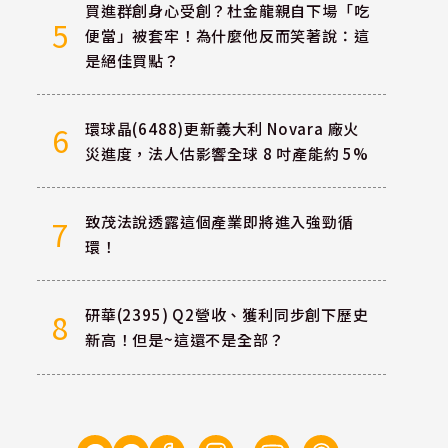
買進群創身心受創？杜金龍親自下場「吃
5
便當」被套牢！為什麼他反而笑著說：這
是絕佳買點？
環球晶(6488)更新義大利 Novara 廠火
6
災進度，法人估影響全球 8 吋產能約 5%
致茂法說透露這個產業即將進入強勁循
7
環！
研華(2395) Q2營收、獲利同步創下歷史
8
新高！但是~這還不是全部？