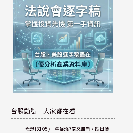
台股動態｜大家都在看
穩懋(3105)一年暴漲7倍又腰斬，跌出價