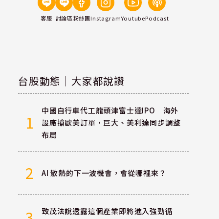
客服
討論區
粉絲團
Instagram
Youtube
Podcast
台股動態｜大家都說讚
中國自行車代工龍頭津富士達IPO 海外
1
設廠搶歐美訂單，巨大、美利達同步調整
布局
2
AI 散熱的下一波機會，會從哪裡來？
致茂法說透露這個產業即將進入強勁循
3