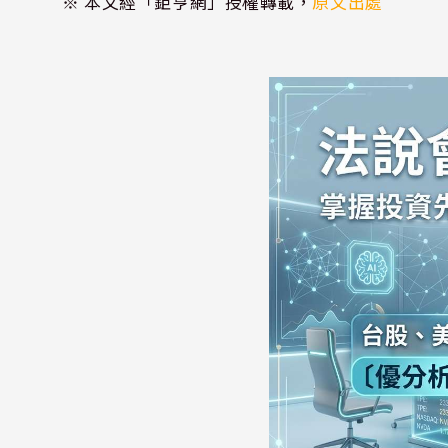
※ 本文經「鉅亨網」授權轉載，
原文出處