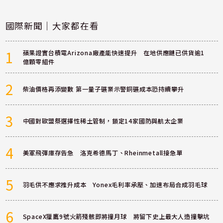
國際新聞｜大家都在看
1
蘋果證實台積電Arizona廠產能快速提升 在地供應鏈已供貨逾1
億顆零組件
2
柴油價格再添變數 第一量子礦業示警銅礦成本恐持續攀升
3
中國對歐盟祭選擇性稀土管制，鎖定14家國防與航太企業
4
美軍飛彈庫存告急 洛克希德馬丁、Rheinmetall接急單
5
羽毛供不應求推升成本 Yonex毛利率承壓、加速布局合成羽毛球
6
SpaceX獵鷹9號火箭殘骸即將撞月球 將留下史上最大人造撞擊坑