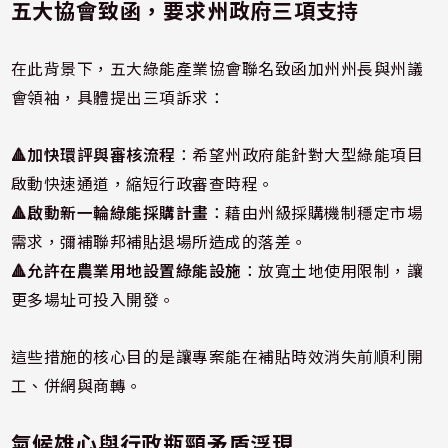
五大協會致函，要求州政府三項支持
在此背景下，五大綠能產業協會聯名致函加州州長與州議
會領袖，具體提出三項訴求：
🔺加快環評與審核流程
：希望州政府能針對大型綠能項目
啟動快速通道，縮短行政審查時程。
🔺
啟動新一輪綠能採購計畫
：藉由州級採購機制穩定市場
需求，彌補聯邦補貼退場所造成的落差。
🔺
允許在農業用地設置綠能設施
：放寬土地使用限制，讓
更多場址可投入開發。
這些措施的核心目的是讓專案能在補貼時效消失前順利開
工、併網與商轉。
氣候雄心與行政瓶頸矛盾浮現