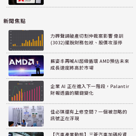
新聞焦點
力韡聲請破產切割仲裁案影響 偉訓
(3032)擺脫財務包袱、股價攻漲停
蘇姿丰再喊AI超級循環 AMD預估未來
成長速度將高於市場
企業 AI 正在進入下一階段，Palantir
財報透露的關鍵變化
佳必琪還有上修空間？一個被忽略的
訊號正在浮現
【汽車產業動態】三菱汽車加碼投資