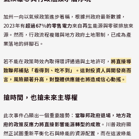
加州一向以氣候政策進步著稱，根據州政府最新數據，
2023年有
超過67%的零售電力
來自再生能源與零碳排放來
源。然而，行政流程複雜與地方政府土地限制，已成為產
業落地的絆腳石。
若不能在政策時效內取得環評通過與土地許可，
將直接導
致聯邦補貼「看得到、吃不到」。這對投資人與開發商而
言，風險顯著升高，對整體供應鏈也將造成信心動搖。
搶時間，也搶未來主導權
此次事件凸顯出一個重要趨勢：
當聯邦政府退場，地方政
府的政策反應力將直接影響能源轉型的成敗
。川普政府顯
然正試圖重新平衡化石與綠能的資源配置，而在這波綠能