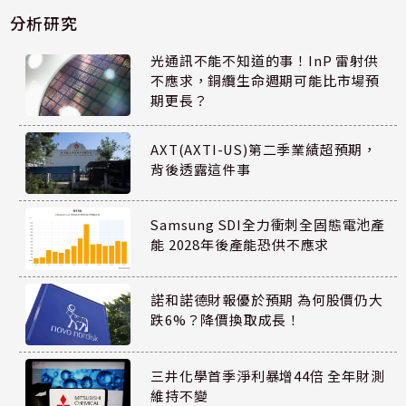
分析研究
光通訊不能不知道的事！InP 雷射供
不應求，銅纜生命週期可能比市場預
期更長？
AXT(AXTI-US)第二季業績超預期，
背後透露這件事
Samsung SDI全力衝刺全固態電池產
能 2028年後產能恐供不應求
諾和諾德財報優於預期 為何股價仍大
跌6%？降價換取成長！
三井化學首季淨利暴增44倍 全年財測
維持不變