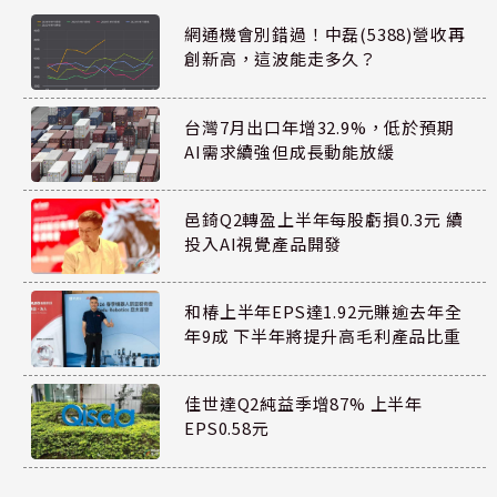
網通機會別錯過！中磊(5388)營收再
創新高，這波能走多久？
台灣7月出口年增32.9%，低於預期
AI需求續強但成長動能放緩
邑錡Q2轉盈上半年每股虧損0.3元 續
投入AI視覺產品開發
和椿上半年EPS達1.92元賺逾去年全
年9成 下半年將提升高毛利產品比重
佳世達Q2純益季增87% 上半年
EPS0.58元