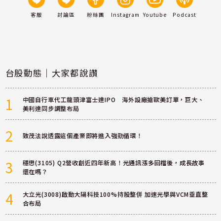
客服
討論區
粉絲團
Instagram
Youtube
Podcast
台股動態｜大家都說讚
1
中國自行車代工龍頭津富士達IPO 海外設廠搶歐美訂單，巨大、
美利達同步調整布局
2
致茂法說透露這個產業即將進入強勁循環！
3
穩懋(3105) Q2營收創近四年新高！光通訊漲多回檔後，成長故事
還在嗎？
4
大立光(3008)啟動大陽科技100%持股整併 加速光學與VCM垂直整
合布局