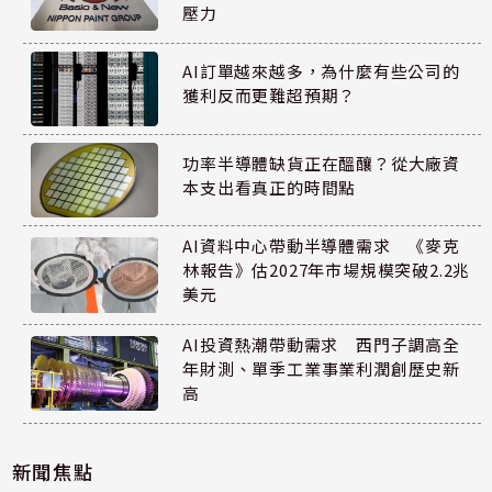
壓力
AI訂單越來越多，為什麼有些公司的
獲利反而更難超預期？
功率半導體缺貨正在醞釀？從大廠資
本支出看真正的時間點
AI資料中心帶動半導體需求 《麥克
林報告》估2027年市場規模突破2.2兆
美元
AI投資熱潮帶動需求 西門子調高全
年財測、單季工業事業利潤創歷史新
高
新聞焦點