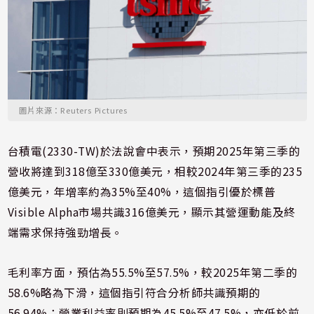
圖片來源：Reuters Pictures
台積電(2330-TW)於法說會中表示，預期2025年第三季的
營收將達到318億至330億美元，相較2024年第三季的235
億美元，年增率約為35%至40%，這個指引優於標普
Visible Alpha市場共識316億美元，顯示其營運動能及終
端需求保持強勁增長。
毛利率方面，預估為55.5%至57.5%，較2025年第二季的
58.6%略為下滑，這個指引符合分析師共識預期的
56.94%；營業利益率則預期為45.5%至47.5%，亦低於前