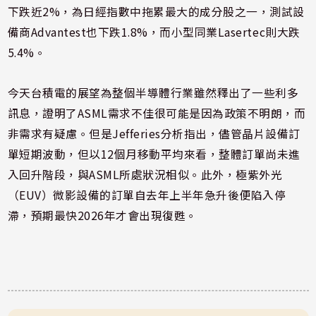
下跌近2%，為日經指數中拖累最大的成分股之一，測試設
備商Advantest也下跌1.8%，而小型同業Lasertec則大跌
5.4%。
今天台積電的展望為整個半導體行業雖然釋出了一些利多
訊息，證明了ASML需求不佳很可能是因為政策不明朗，而
非需求有疑慮。但是Jefferies分析指出，儘管晶片設備訂
單短期波動，但以12個月移動平均來看，整體訂單尚未進
入回升階段，與ASML所處狀況相似。此外，極紫外光
（EUV）微影設備的訂單自去年上半年急升後便陷入停
滯，預期最快2026年才會出現復甦。