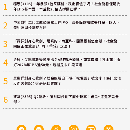
1
穩懋(3105)一年暴漲7倍又腰斬，跌出價值了嗎？杜金龍看懂明後
年EPS基本面：本益比25倍支撐價在哪？
2
中國自行車代工龍頭津富士達IPO 海外設廠搶歐美訂單，巨大、
美利達同步調整布局
3
「買群創身心受創」是真的？南亞科、國巨腰斬怎麼辦？杜金龍：
國巨正在重演2年前「華城」走法！
4
金居、尖點腰斬後換誰漲？ABF載板欣興、南電接棒！杜金龍：看
好2028年EPS達50元，這檔是末升段首選
5
買進群創身心受創？杜金龍親自下場「吃便當」被套牢！為什麼他
反而笑著說：這是絕佳買點？
6
研華(2395) Q2營收、獲利同步創下歷史新高！但是~這還不是全
部？