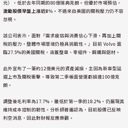
元），低於去年同期的80億瑞典克朗。但優於市場預估，
激勵股價早盤上漲近8%
。不過來自美國的關稅壓力仍不容
忽視。
該公司表示，面對「需求疲弱與消費信心下滑，再加上關
稅的壓力，整體市場環境仍極具挑戰性。」目前 Volvo 面
臨27.5%的美國關稅，涵蓋整車、零組件、鋼鐵與鋁材。
此外宣布了一筆約12億美元的資產減損，主因為新車型延
遲上市及關稅衝擊，導致第二季帳面營運虧損達100億克
朗。
調整後毛利率為17.7%，雖低於第一季的18.2%，仍展現其
維持成本控制的韌性。分析師普遍認為，目前股價已反映
利空消息，因此對財報反應樂觀。