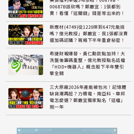
00687B該砍嗎？鄭廳宜：1張都別
賣！看懂「這關鍵」錢是等出來的！
新應材(4749)從1220摔到647元能撿
嗎？億元教授」鄭廳宜：我1張都沒賣
還加碼認購？親揭下半年重倉秘密！
希捷財報爆發、黃仁勳欽點加持！大
洗盤後籌碼重整，億元教授點名這檔
「HDD+機器人」概念股下半年雙引
擎全開
三大原廠2026年產能被包光！記憶體
缺貨潮再起？力積電、南亞科、華邦
電怎麼選？鄭廳宜獨家點名「這檔」
抱一年