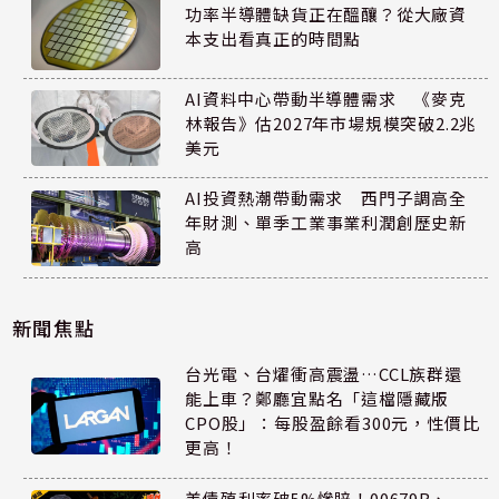
功率半導體缺貨正在醞釀？從大廠資
本支出看真正的時間點
AI資料中心帶動半導體需求 《麥克
林報告》估2027年市場規模突破2.2兆
美元
AI投資熱潮帶動需求 西門子調高全
年財測、單季工業事業利潤創歷史新
高
新聞焦點
台光電、台燿衝高震盪…CCL族群還
能上車？鄭廳宜點名「這檔隱藏版
CPO股」：每股盈餘看300元，性價比
更高！
美債殖利率破5%慘賠！00679B、