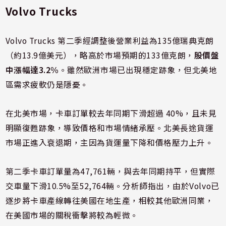
Volvo Trucks
Volvo Trucks 第二季經調整後營業利益為135億瑞典克朗
（約13.9億美元），略高於市場預期的133億克朗，
股價盤
中漲幅達3.2%
。雖然歐洲市場已出現穩定跡象，但北美地
區需求疲軟仍是隱憂。
在北美市場，卡車訂單較去年同期下滑超過 40%，且未見
明顯復甦跡象，導致價格和市場情緒承壓。北美長途貨運
市場正進入衰退期，主因為貨運量下降和價格壓力上升。
第二季卡車訂單量為47,761輛，與去年同期持平，但實際
交車量下滑10.5%至52,764輛。分析師指出，由於Volvo已
逐步將卡車產線轉往美國在地生產，相較其他歐洲同業，
在美國市場的關稅衝擊將較為輕微。