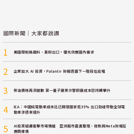
國際新聞｜大家都說讚
1
美國限制鎢廢料、黑粉出口，優先供應國內需求
2
企業加大 AI 投資，Palantir 財報透露下一階段在這裡
3
柴油價格再添變數 第一量子礦業示警銅礦成本恐持續攀升
4
IEA：中國純電動車成本比已開發國家低35% 出口勁增帶動全球電
動車滲透率提升
5
AI投資疑慮衝擊市場情緒 亞洲股市震盪整理、微軟與Meta財報反
應兩樣情