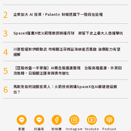
2
企業加大 AI 投資，Palantir 財報透露下一階段在這裡
3
SpaceX獵鷹9號火箭殘骸即將撞月球 將留下史上最大人造撞擊坑
4
川普暫緩對伊朗動武 市場關注荷姆茲海峽能否重啟 油價壓力有望
緩解
5
【亞股收盤一手掌握】AI概念股震盪整理 台股高檔震盪、外資回
流南韓，日股關注匯率與債市變化
6
馬斯克如何說服投資人：火箭技術將讓SpaceX在AI基礎建設勝
出？
客服
討論區
粉絲團
Instagram
Youtube
Podcast