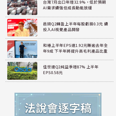
台灣7月出口年增32.9%，低於預期
AI需求續強但成長動能放緩
邑錡Q2轉盈上半年每股虧損0.3元 續
投入AI視覺產品開發
和椿上半年EPS達1.92元賺逾去年全
年9成 下半年將提升高毛利產品比重
佳世達Q2純益季增87% 上半年
EPS0.58元