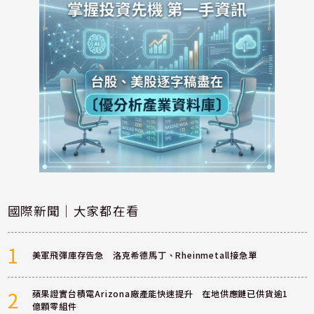
國際新聞｜大家都在看
1
美軍飛彈庫存告急 洛克希德馬丁、Rheinmetall接急單
2
蘋果證實台積電Arizona廠產能快速提升 在地供應鏈已供貨逾1
億顆零組件