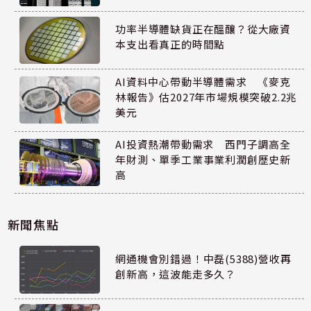
功率半導體缺貨正在醞釀？從大廠資
本支出看真正的時間點
AI資料中心帶動半導體需求 《麥克
林報告》估2027年市場規模突破2.2兆
美元
AI投資熱潮帶動需求 西門子調高全
年財測、單季工業事業利潤創歷史新
高
新聞焦點
網通機會別錯過！中磊(5388)營收再
創新高，這波能走多久？