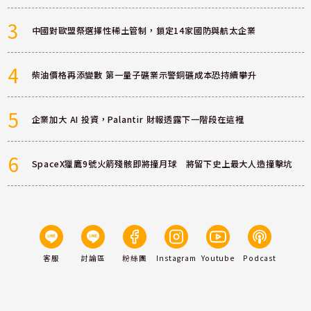
3
中國對歐盟祭選擇性稀土管制，鎖定14家國防與航太企業
4
柴油價格再添變數 第一量子礦業示警銅礦成本恐持續攀升
5
企業加大 AI 投資，Palantir 財報透露下一階段在這裡
6
SpaceX獵鷹9號火箭殘骸即將撞月球 將留下史上最大人造撞擊坑
客服
討論區
粉絲團
Instagram
Youtube
Podcast