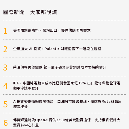
國際新聞｜大家都說讚
1
美國限制鎢廢料、黑粉出口，優先供應國內需求
2
企業加大 AI 投資，Palantir 財報透露下一階段在這裡
3
柴油價格再添變數 第一量子礦業示警銅礦成本恐持續攀升
4
IEA：中國純電動車成本比已開發國家低35% 出口勁增帶動全球電
動車滲透率提升
5
AI投資疑慮衝擊市場情緒 亞洲股市震盪整理、微軟與Meta財報反
應兩樣情
6
傳傳輝達將為OpenAI提供2500億美元融資擔保 支持俄亥俄州大
型資料中心計畫