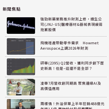
新聞焦點
強勁新藥業務推升財測上修，嬌生公
司(JNJ-US)醫療器材&器械表現疲弱
拖累股價
飛機增產帶動零件需求 Howmet
Aerospace上調2026年財測
研華(2395) Q2營收、獲利同步創下歷
史新高！但是~這還不是全部？
凌華7月營收創同期高 聚焦邊緣AI及
高價值應用
兩樣情！外溢保單上半年狂銷488億元
年增1.5倍 實物給付型保費腰斬