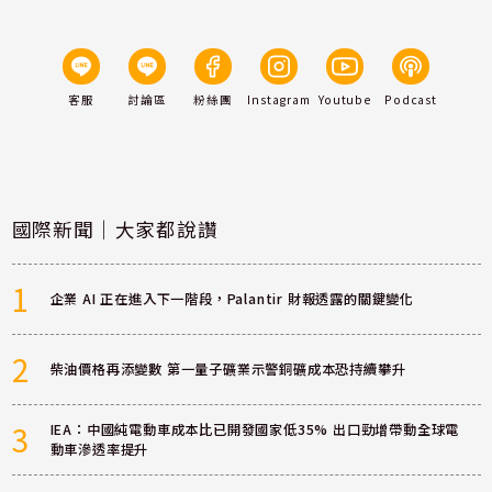
客服
討論區
粉絲團
Instagram
Youtube
Podcast
國際新聞｜大家都說讚
1
企業 AI 正在進入下一階段，Palantir 財報透露的關鍵變化
2
柴油價格再添變數 第一量子礦業示警銅礦成本恐持續攀升
3
IEA：中國純電動車成本比已開發國家低35% 出口勁增帶動全球電
動車滲透率提升