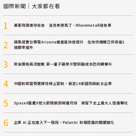
國際新聞｜大家都在看
1
美軍飛彈庫存告急 洛克希德馬丁、Rheinmetall接急單
2
蘋果證實台積電Arizona廠產能快速提升 在地供應鏈已供貨逾1
億顆零組件
3
柴油價格再添變數 第一量子礦業示警銅礦成本恐持續攀升
4
中國對歐盟祭選擇性稀土管制，鎖定14家國防與航太企業
5
SpaceX獵鷹9號火箭殘骸即將撞月球 將留下史上最大人造撞擊坑
6
企業 AI 正在進入下一階段，Palantir 財報透露的關鍵變化