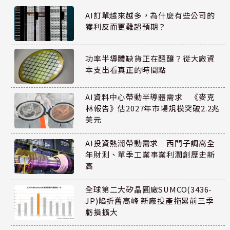
AI訂單越來越多，為什麼有些公司的
獲利反而更難超預期？
功率半導體缺貨正在醞釀？從大廠資
本支出看真正的時間點
AI資料中心帶動半導體需求 《麥克
林報告》估2027年市場規模突破2.2兆
美元
AI投資熱潮帶動需求 西門子調高全
年財測、單季工業事業利潤創歷史新
高
全球第二大矽晶圓廠SUMCO(3436-
JP)陷折舊高峰 新廠投產拖累前三季
虧損擴大