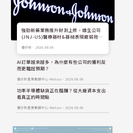
強勁新藥業務推升財測上修，嬌生公司
(JNJ-US)醫療器材&器械表現疲弱拖累
股價
優分析
．
2026.08.06
AI訂單越來越多，為什麼有些公司的獲利反
而更難超預期？
優分析產業數據中心-Matsui
．
2026.08.06
功率半導體缺貨正在醞釀？從大廠資本支出
看真正的時間點
優分析產業數據中心-Matsui
．
2026.08.06