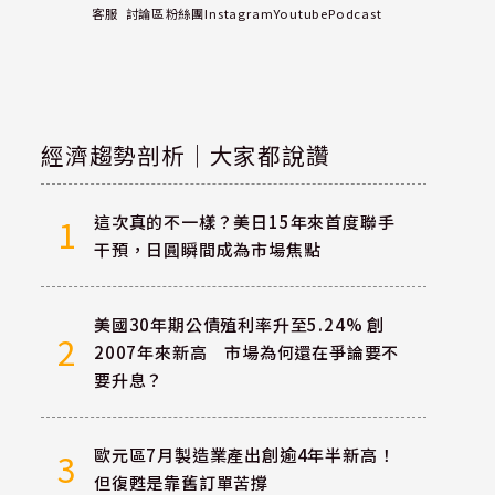
客服
討論區
粉絲團
Instagram
Youtube
Podcast
經濟趨勢剖析｜大家都說讚
這次真的不一樣？美日15年來首度聯手
1
干預，日圓瞬間成為市場焦點
美國30年期公債殖利率升至5.24% 創
2
2007年來新高 市場為何還在爭論要不
要升息？
歐元區7月製造業產出創逾4年半新高！
3
但復甦是靠舊訂單苦撐