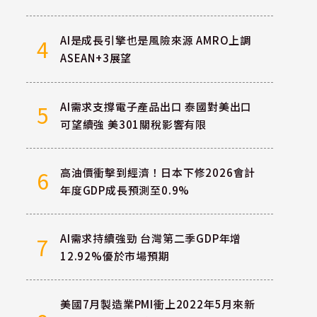
AI是成長引擎也是風險來源 AMRO上調
4
ASEAN+3展望
AI需求支撐電子產品出口 泰國對美出口
5
可望續強 美301關稅影響有限
高油價衝擊到經濟！日本下修2026會計
6
年度GDP成長預測至0.9%
AI需求持續強勁 台灣第二季GDP年增
7
12.92%優於市場預期
美國7月製造業PMI衝上2022年5月來新