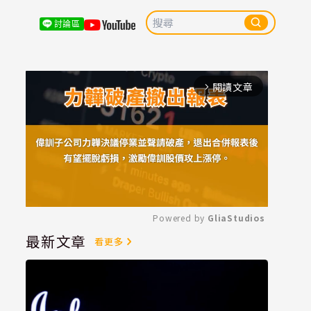
討論區
閱讀文章
arrow_forward_ios
Powered by 
GliaStudios
最新文章
看更多
Mute