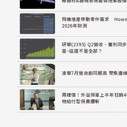
療器材&器械表現疲弱拖累股價
飛機增產帶動零件需求 Howmet
2026年財測
研華(2395) Q2營收、獲利
是~這還不是全部？
凌華7月營收創同期高 聚焦邊緣
兩樣情！外溢保單上半年狂銷48
物給付型保費腰斬