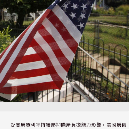
⸺ 受高房貸利率持續壓抑購屋負擔能力影響，美國房價