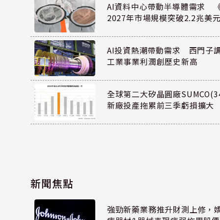
AI資料中心帶動半導體需求 
2027年市場規模突破2.2兆美
AI投資熱潮帶動需求 西門子
工業事業利潤創歷史新高
全球第二大矽晶圓廠SUMCO(34
新廠投產拖累前三季虧損擴大
新聞焦點
強勁新藥業務推升財測上修，嬌生