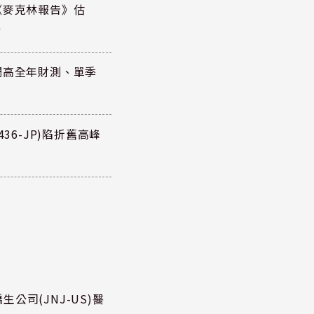
《麥克林報告》估
元
調高全年財測、單季
36-JP)陷折舊高峰
公司(JNJ-US)醫