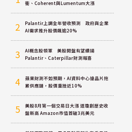
衝、Coherent與Lumentum大漲
Palantir上調全年營收預測 政府與企業
2
AI需求推升股價飆逾20%
AI概念股領軍 美股開盤有望續揚
3
Palantir、Caterpillar財測報喜
蘋果財測不如預期，AI資料中心搶晶片拖
4
累供應鏈，股價重挫近10%
美股8月第一個交易日大漲 道瓊創歷史收
5
盤新高 Amazon市值首破3兆美元