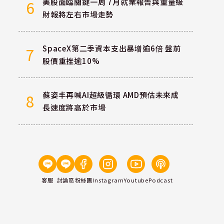
美股面臨關鍵一周 7月就業報告與重量級
6
財報將左右市場走勢
SpaceX第二季資本支出暴增逾6倍 盤前
7
股價重挫逾10%
蘇姿丰再喊AI超級循環 AMD預估未來成
8
長速度將高於市場
客服
討論區
粉絲團
Instagram
Youtube
Podcast