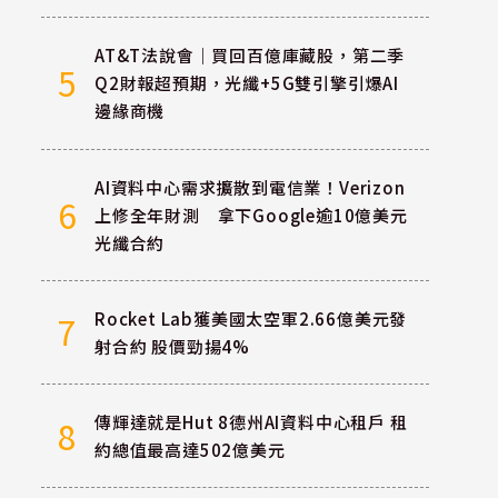
AT&T法說會｜買回百億庫藏股，第二季
5
Q2財報超預期，光纖+5G雙引擎引爆AI
邊緣商機
AI資料中心需求擴散到電信業！Verizon
6
上修全年財測 拿下Google逾10億美元
光纖合約
Rocket Lab獲美國太空軍2.66億美元發
7
射合約 股價勁揚4%
傳輝達就是Hut 8德州AI資料中心租戶 租
8
約總值最高達502億美元