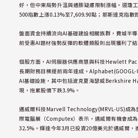
好，但中東局勢升溫與通膨疑慮限制漲幅。道瓊工業指數上
500指數上漲0.13%至7,609.90點；那斯達克指數微升
盤面資金持續流向AI基礎建設相關族群，費城半導
前受惠AI題材強勢反彈的軟體類股則出現獲利了結
個股方面，AI伺服器供應商慧與科技Hewlett Packa
長期財務目標提前兩年達成。Alphabet(GOOGL-
AI基礎設施，其中包括波克夏海瑟威Berkshire
現，拖累股價下跌3.9%。
邁威爾科技Marvell Technology(MRVL-U
際電腦展（Computex）表示，邁威爾有機會成
32.5%。輝達今年3月已投資20億美元於邁威爾