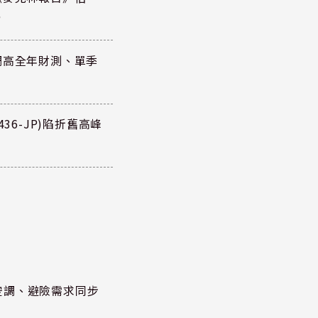
元
調高全年財測、單季
36-JP)陷折舊高峰
空調、避險需求同步