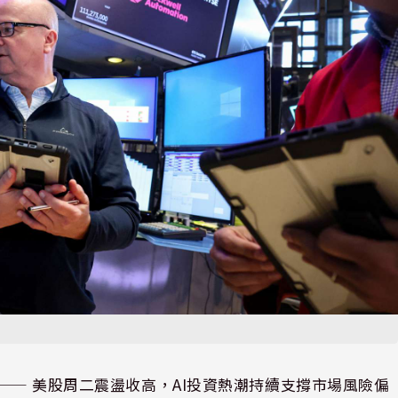
⸺ 美股周二震盪收高，AI投資熱潮持續支撐市場風險偏