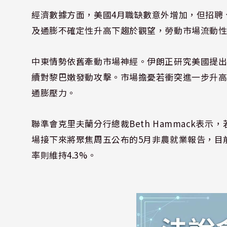
經濟數據方面，美國4月職缺數意外增加，但招聘
及通膨不確定性升高下趨於觀望，勞動市場流動
中東情勢依舊牽動市場神經。伊朗正研究美國提
續對黎巴嫩發動攻擊。市場擔憂若衝突進一步升
通膨壓力。
聯準會克里夫蘭分行總裁Beth Hammack表
場接下來將聚焦周五公布的5月非農就業報告，目前預
率則維持4.3%。