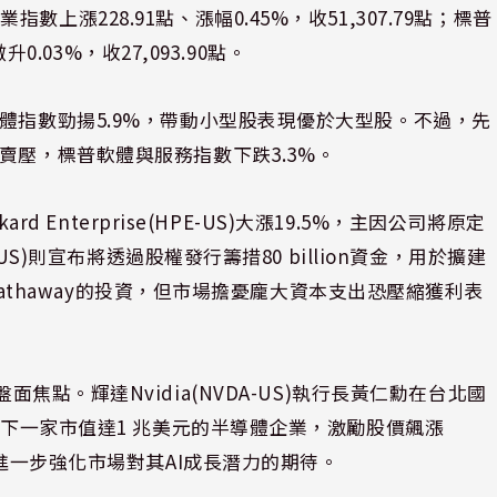
漲228.91點、漲幅0.45%，收51,307.79點；標普
0.03%，收27,093.90點。
體指數勁揚5.9%，帶動小型股表現優於大型股。不過，先
賣壓，標普軟體與服務指數下跌3.3%。
rd Enterprise(HPE-US)大漲19.5%，主因公司將原定
US)則宣布將透過股權發行籌措80 billion資金，用於擴建
 Hathaway的投資，但市場擔憂龐大資本支出恐壓縮獲利表
S)成為盤面焦點。輝達Nvidia(NVDA-US)執行長黃仁勳在台北國
為下一家市值達1 兆美元的半導體企業，激勵股價飆漲
，進一步強化市場對其AI成長潛力的期待。