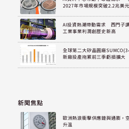
2027年市場規模突破2.2兆美
AI投資熱潮帶動需求 西門子
工業事業利潤創歷史新高
全球第二大矽晶圓廠SUMCO(34
新廠投產拖累前三季虧損擴大
新聞焦點
歐洲熱浪衝擊供應鏈與通膨，
升溫