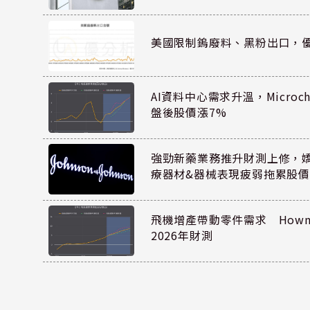
美國限制鎢廢料、黑粉出口，
AI資料中心需求升溫，Microc
盤後股價漲7%
強勁新藥業務推升財測上修，嬌生
療器材&器械表現疲弱拖累股價
飛機增產帶動零件需求 Howmet
2026年財測