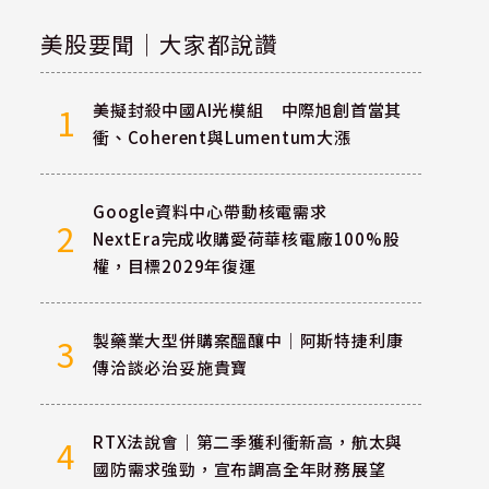
美股要聞｜大家都說讚
美擬封殺中國AI光模組 中際旭創首當其
1
衝、Coherent與Lumentum大漲
Google資料中心帶動核電需求
2
NextEra完成收購愛荷華核電廠100%股
權，目標2029年復運
製藥業大型併購案醞釀中｜阿斯特捷利康
3
傳洽談必治妥施貴寶
RTX法說會｜第二季獲利衝新高，航太與
4
國防需求強勁，宣布調高全年財務展望