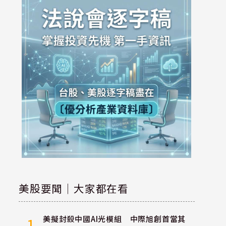
美股要聞｜大家都在看
美擬封殺中國AI光模組 中際旭創首當其
1