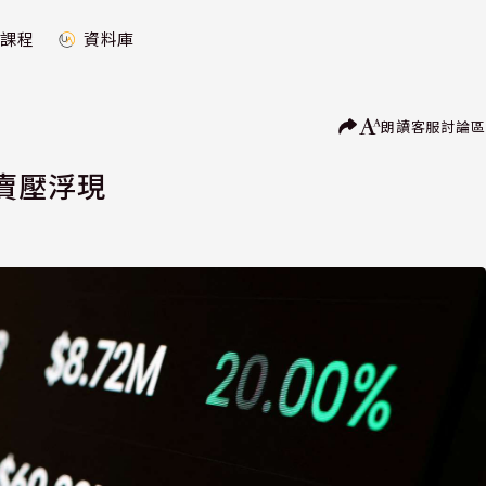
課程
資料庫
朗讀
客服
討論區
賣壓浮現