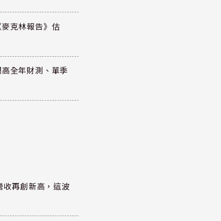
《麥克林報告》估
元
調高全年財測、單季
)營收再創新高，這波