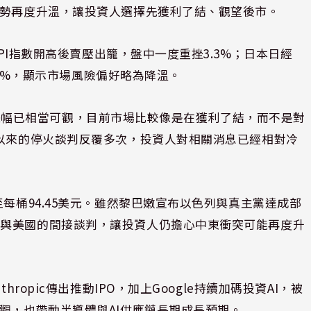
局勢再度升溫，讓投資人選擇先獲利了結、觀望後市。
SPI指數開高後賣壓出籠，盤中一度重挫3.3%；日本日經
0.5%，顯示市場風險偏好略為降溫。
關股票漲幅已相當可觀，目前市場比較像是在獲利了結，而不是對
月以來的停火談判反覆多次，投資人對相關消息已經相對冷
至每桶94.45美元。雖然黎巴嫩宣布以色列與真主黨達成部
停與美國的間接談判，讓投資人仍擔心中東衝突可能再度升
ropic傳出推動IPO，加上Google持續加碼投資AI，被
觀，也帶動半導體與AI供應鏈長期成長預期。