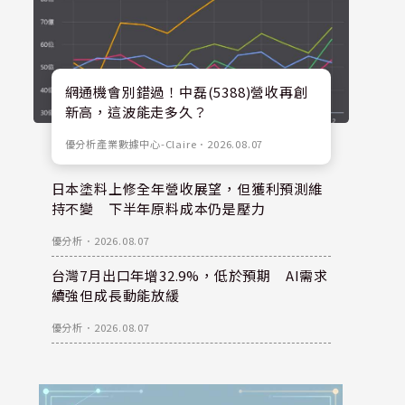
網通機會別錯過！中磊(5388)營收再創
新高，這波能走多久？
優分析產業數據中心-Claire
．
2026.08.07
日本塗料上修全年營收展望，但獲利預測維
持不變 下半年原料成本仍是壓力
優分析
．
2026.08.07
台灣7月出口年增32.9%，低於預期 AI需求
續強但成長動能放緩
優分析
．
2026.08.07