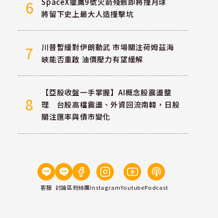
SpaceX獵鷹9號火箭殘骸即將撞月球
6
將留下史上最大人造撞擊坑
川普暫緩對伊朗動武 市場關注荷姆茲海
7
峽能否重啟 油價壓力有望緩解
【亞股收盤一手掌握】AI概念股震盪整
8
理 台股高檔震盪、外資回流南韓，日股
關注匯率與債市變化
客服
討論區
粉絲團
Instagram
Youtube
Podcast