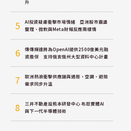
升
AI投資疑慮衝擊市場情緒 亞洲股市震盪
5
整理、微軟與Meta財報反應兩樣情
傳傳輝達將為OpenAI提供2500億美元融
6
資擔保 支持俄亥俄州大型資料中心計畫
歐洲熱浪衝擊供應鏈與通膨，空調、避險
7
需求同步升溫
三井不動產設熊本研發中心 布局實體AI
8
與下一代半導體技術