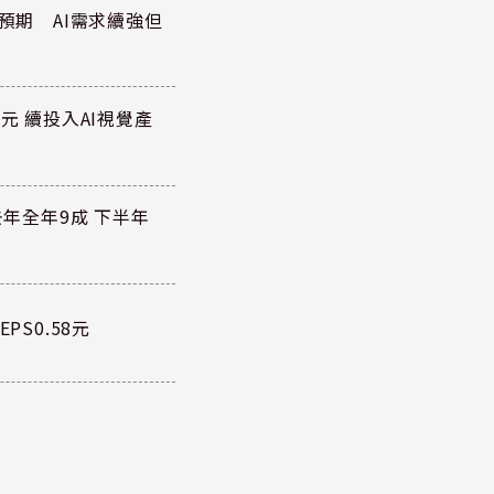
於預期 AI需求續強但
元 續投入AI視覺產
去年全年9成 下半年
PS0.58元