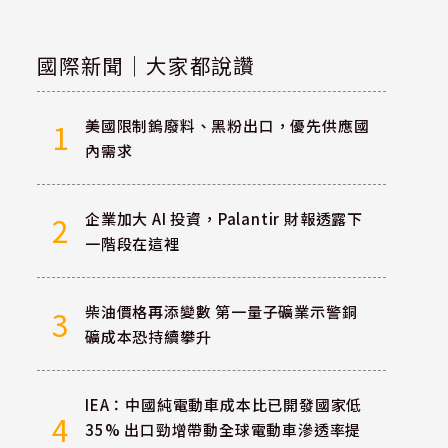
國際新聞｜大家都說讚
美國限制鎢廢料、黑粉出口，優先供應國
1
內需求
企業加大 AI 投資，Palantir 財報透露下
2
一階段在這裡
柴油價格再添變數 第一量子礦業示警銅
3
礦成本恐持續攀升
IEA：中國純電動車成本比已開發國家低
4
35% 出口勁增帶動全球電動車滲透率提