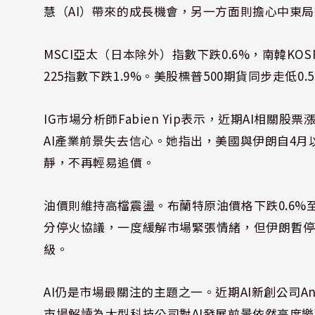
慧（AI）帶來的成長機會，另一方面則擔心中東
MSCI亞太（日本除外）指數下跌0.6%，南韓KO
225指數下跌1.9%。美股標普500期貨同步走低
IG市場分析師Fabien Yip表示，近期AI相
AI產業前景失去信心。她指出，美國與伊朗自4
靜，不再輕易追價。
油價則維持高檔震盪。布蘭特原油價格下跌0.6%
分停火協議，一度緩解市場緊張情緒，但伊朗暫
級。
AI仍是市場最關注的主題之一。近期AI新創公司Anth
市場解讀為大型科技公司對AI發展前景依然高度樂