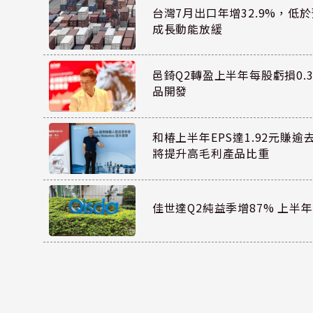
台灣7月出口年增32.9%，低
成長動能放緩
邑錡Q2轉盈上半年每股虧損0.3
品開發
和椿上半年EPS達1.92元賺逾
將提升高毛利產品比重
佳世達Q2純益季增87% 上半年E