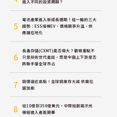
進入不同的投資周期？
電池產業進入新成長週期！這一輪的三大
5
趨勢：ESS接棒EV、價格競爭升溫、供
應鏈在地化
長鑫存儲(CXMT)能否做大？觀察重點不
6
只是技術世代差距，而是中國上下游是否
將聯手搶全球市占
銅價逼近高點！全球銅庫存大減 供需拉
7
鋸加劇
從10億到350億美元，中際旭創揭示光
8
模組進入產能競賽