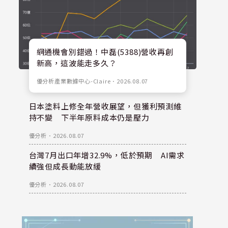
網通機會別錯過！中磊(5388)營收再創
新高，這波能走多久？
優分析產業數據中心-Claire
．
2026.08.07
日本塗料上修全年營收展望，但獲利預測維
持不變 下半年原料成本仍是壓力
優分析
．
2026.08.07
台灣7月出口年增32.9%，低於預期 AI需求
續強但成長動能放緩
優分析
．
2026.08.07