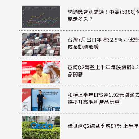
網通機會別錯過！中磊(5388
能走多久？
台灣7月出口年增32.9%，低
成長動能放緩
邑錡Q2轉盈上半年每股虧損0.3
品開發
和椿上半年EPS達1.92元賺逾
將提升高毛利產品比重
佳世達Q2純益季增87% 上半年E