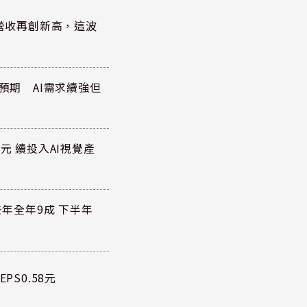
)營收再創新高，這波
於預期 AI需求續強但
元 續投入AI視覺產
去年全年9成 下半年
PS0.58元