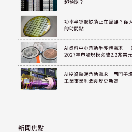
超預期？
功率半導體缺貨正在醞釀？從
的時間點
AI資料中心帶動半導體需求 
2027年市場規模突破2.2兆美
AI投資熱潮帶動需求 西門子
工業事業利潤創歷史新高
新聞焦點