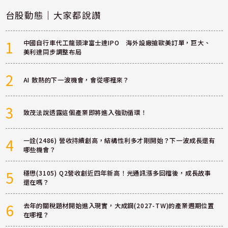
台股動態｜大家都說讚
1
中國自行車代工龍頭津富士達IPO 海外設廠搶歐美訂單，巨大、
美利達同步調整布局
2
AI 散熱的下一波機會，會從哪裡來？
3
致茂法說透露這個產業即將進入強勁循環！
4
一詮(2486) 營收持續創高，結構性利多才剛開始？下一波成長還有
哪些機會？
5
穩懋(3105) Q2營收創近四年新高！光通訊漲多回檔後，成長故事
還在嗎？
6
去年的關稅題材開始進入現實，大成鋼(2027-TW)的產業週期位置
在哪裡？