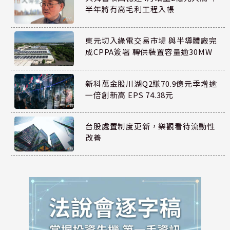
半年將有高毛利工程入帳
東元切入綠電交易市場 與半導體廠完
成CPPA簽署 轉供裝置容量逾30MW
新科萬金股川湖Q2賺70.9億元季增逾
一倍創新高 EPS 74.38元
台股處置制度更新，樂觀看待流動性
改善