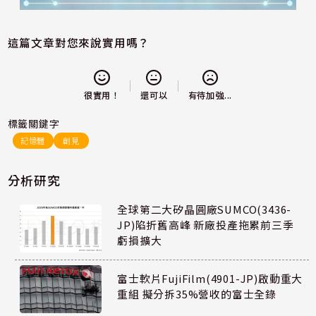
這篇文章對您來說實用嗎？
還可以
很實用！
有待加強...
標籤關鍵字
記憶體
創見
分析研究
全球第二大矽晶圓廠SUMCO(3436-
JP)陷折舊高峰 新廠投產拖累前三季
虧損擴大
富士軟片FujiFilm(4901-JP)啟動重大
重組 擬分拆35%營收的富士全錄