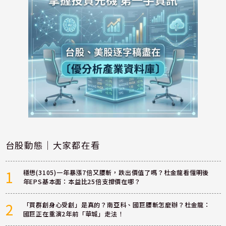
台股動態｜大家都在看
1
穩懋(3105)一年暴漲7倍又腰斬，跌出價值了嗎？杜金龍看懂明後
年EPS基本面：本益比25倍支撐價在哪？
2
「買群創身心受創」是真的？南亞科、國巨腰斬怎麼辦？杜金龍：
國巨正在重演2年前「華城」走法！