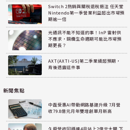
Switch 2熱銷與關稅退稅挹注 任天堂
Nintendo第一季營業利益超出市場預
期逾一倍
光通訊不能不知道的事！InP 雷射供
不應求，銅纜生命週期可能比市場預
期更長？
AXT(AXTI-US)第二季業績超預期，
背後透露這件事
新聞焦點
中磊受惠AI帶動網路基建升級 7月營
收79.8億元月年雙增創單月新高
久舜營收回穩連4月站上2億元大關 下