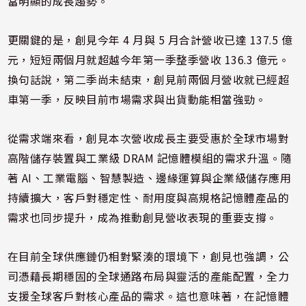
當明顯的成長趨勢。
更關鍵的是，創見今年 4 月與 5 月合計營收已達 137.5 億
元，短短兩個月就超越今年第一季整季營收 136.3 億元。
換句話說，第二季尚未結束，創見前兩個月營收就已經超
車第一季，反映目前市場需求與出貨動能相當強勁。
從需求端來看，創見本次營收成長主要受惠於全球市場對
高階儲存裝置與工業級 DRAM 記憶體模組的需求升溫。隨
著 AI、工業電腦、智慧製造、邊緣運算與企業級儲存應用
持續擴大，客戶對穩定性、耐用度與高規格記憶體產品的
需求也同步提升，成為推動創見營收表現的重要支撐。
在目前全球供應鏈仍相對緊湊的環境下，創見也強調，公
司憑藉長期穩固的全球通路布局與靈活的產能配置，全力
支援全球客戶對核心產品的需求。這也意味著，在記憶體