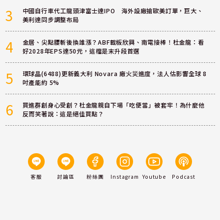
3
中國自行車代工龍頭津富士達IPO 海外設廠搶歐美訂單，巨大、
美利達同步調整布局
4
金居、尖點腰斬後換誰漲？ABF載板欣興、南電接棒！杜金龍：看
好2028年EPS達50元，這檔是末升段首選
5
環球晶(6488)更新義大利 Novara 廠火災進度，法人估影響全球 8
吋產能約 5%
6
買進群創身心受創？杜金龍親自下場「吃便當」被套牢！為什麼他
反而笑著說：這是絕佳買點？
客服
討論區
粉絲團
Instagram
Youtube
Podcast