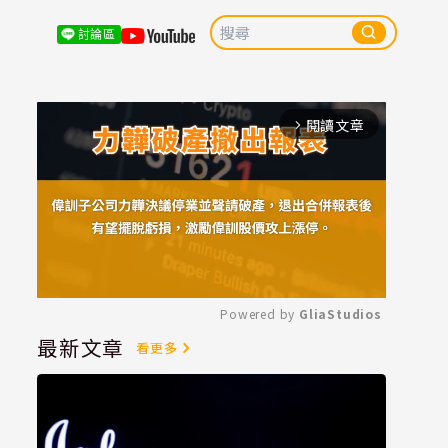
討論區
閱讀文章
arrow_forward_ios
Powered by 
GliaStudios
最新文章
看更多
Mute