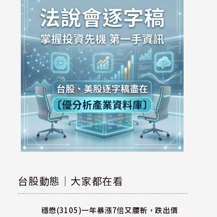
台股動態｜大家都在看
穩懋(3105)一年暴漲7倍又腰斬，跌出價