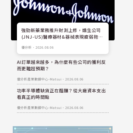
強勁新藥業務推升財測上修，嬌生公司
(JNJ-US)醫療器材&器械表現疲弱拖累
股價
優分析
．
2026.08.06
AI訂單越來越多，為什麼有些公司的獲利反
而更難超預期？
優分析產業數據中心-Matsui
．
2026.08.06
功率半導體缺貨正在醞釀？從大廠資本支出
看真正的時間點
優分析產業數據中心-Matsui
．
2026.08.06