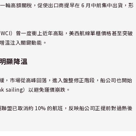
一輪高額關稅，促使出口商提早在 6 月中前集中出貨，形
。
數（WCI）曾一度衝上近年高點，美西航線單櫃價格甚至突破
營收增溫注入關鍵動能。
況明顯降溫
趨緩，市場從高峰回落，進入盤整修正階段，船公司也開始
sailing）以避免運價崩跌。
三大航運聯盟已取消約 10% 的航班，反映船公司正提前對過熱後