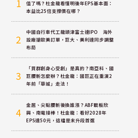
1
值了嗎？杜金龍看懂明後年EPS基本面：
本益比25倍支撐價在哪？
中國自行車代工龍頭津富士達IPO 海外
2
設廠搶歐美訂單，巨大、美利達同步調整
布局
「買群創身心受創」是真的？南亞科、國
3
巨腰斬怎麼辦？杜金龍：國巨正在重演2
年前「華城」走法！
金居、尖點腰斬後換誰漲？ABF載板欣
4
興、南電接棒！杜金龍：看好2028年
EPS達50元，這檔是末升段首選