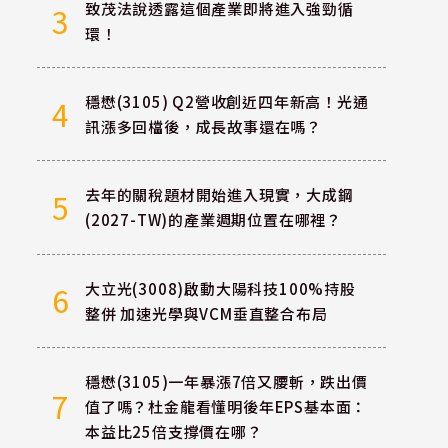
致茂法說透露這個產業即將進入強勁循
3
環！
穩懋(3105) Q2營收創近四年新高！光通
4
訊漲多回檔後，成長故事還在嗎？
去年的關稅題材開始進入現實，大成鋼
5
(2027-TW)的產業週期位置在哪裡？
大立光(3008)啟動大陽科技100%持股
6
整併 加速光學與VCM垂直整合布局
穩懋(3105)一年暴漲7倍又腰斬，跌出價
7
值了嗎？杜金龍看懂明後年EPS基本面：
本益比25倍支撐價在哪？