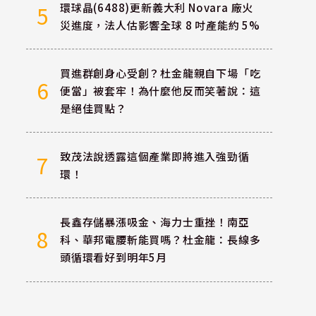
環球晶(6488)更新義大利 Novara 廠火
5
災進度，法人估影響全球 8 吋產能約 5%
買進群創身心受創？杜金龍親自下場「吃
6
便當」被套牢！為什麼他反而笑著說：這
是絕佳買點？
致茂法說透露這個產業即將進入強勁循
7
環！
長鑫存儲暴漲吸金、海力士重挫！南亞
8
科、華邦電腰斬能買嗎？杜金龍：長線多
頭循環看好到明年5月