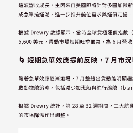
這波營收成長，主因來自美國即將針對多國加徵新
成急單搶運潮，進一步推升艙位需求與運價走揚
根據 Drewry 數據顯示，當時全球貨櫃運價指
5,600 美元，帶動市場短期旺季氣氛，為 6 月
🌀 短期急單效應提前反映，7 月市
隨著急單效應逐漸退場，7 月整體出貨動能明顯
啟動控艙策略，包括減少加班船與進行縮艙（blank 
根據 Drewry 統計，第 28 至 32 週期間，
的市場降溫作出調整。