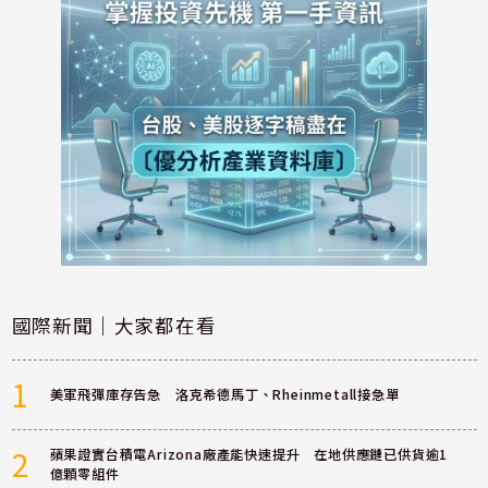
國際新聞｜大家都在看
1
美軍飛彈庫存告急 洛克希德馬丁、Rheinmetall接急單
2
蘋果證實台積電Arizona廠產能快速提升 在地供應鏈已供貨逾1
億顆零組件