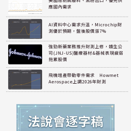
美國限制鎢廢料、黑粉出口，優先供
應國內需求
AI資料中心需求升溫，Microchip財
測優於預期，盤後股價漲7%
強勁新藥業務推升財測上修，嬌生公
司(JNJ-US)醫療器材&器械表現疲弱
拖累股價
飛機增產帶動零件需求 Howmet
Aerospace上調2026年財測