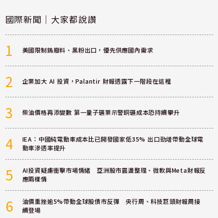
國際新聞｜大家都說讚
1
美國限制鎢廢料、黑粉出口，優先供應國內需求
2
企業加大 AI 投資，Palantir 財報透露下一階段在這裡
3
柴油價格再添變數 第一量子礦業示警銅礦成本恐持續攀升
4
IEA：中國純電動車成本比已開發國家低35% 出口勁增帶動全球電
動車滲透率提升
5
AI投資疑慮衝擊市場情緒 亞洲股市震盪整理、微軟與Meta財報反
應兩樣情
6
油價重挫逾5%帶動全球股債市反彈 央行周、科技巨頭財報周接
續登場