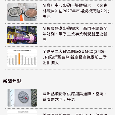
AI資料中心帶動半導體需求 《麥克
林報告》估2027年市場規模突破2.2兆
美元
AI投資熱潮帶動需求 西門子調高全
年財測、單季工業事業利潤創歷史新
高
全球第二大矽晶圓廠SUMCO(3436-
JP)陷折舊高峰 新廠投產拖累前三季
虧損擴大
新聞焦點
歐洲熱浪衝擊供應鏈與通膨，空調、
避險需求同步升溫