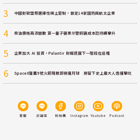
3
中國對歐盟祭選擇性稀土管制，鎖定14家國防與航太企業
4
柴油價格再添變數 第一量子礦業示警銅礦成本恐持續攀升
5
企業加大 AI 投資，Palantir 財報透露下一階段在這裡
6
SpaceX獵鷹9號火箭殘骸即將撞月球 將留下史上最大人造撞擊坑
客服
討論區
粉絲團
Instagram
Youtube
Podcast