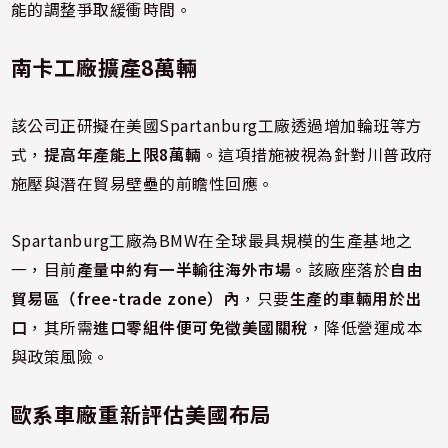
能的調整爭取緩衝時間。
南卡工廠擴產8萬輛
該公司正研擬在美國Spartanburg工廠透過增加輪班等方
式，
提高年產能上限8萬輛
。這項措施被視為針對川普政府
施壓與潛在貿易壁壘的前瞻性回應。
Spartanburg工廠為BMW在全球最具規模的生產基地之
一，目前
產量中約有一半輸往海外市場
。該廠座落於
自由
貿易區（free-trade zone）內
，只要
生產的車輛用於出
口
，其所需
進口零組件便可免徵美國關稅
，降低營運成本
與政策風險。
歐系車廠重新評估美國布局