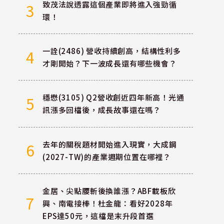
致茂法說透露這個產業即將進入強勁循
3
環！
一詮(2486) 營收持續創高，結構性利多
4
才剛開始？下一波成長還有哪些機會？
穩懋(3105) Q2營收創近四年新高！光通
5
訊漲多回檔後，成長故事還在嗎？
去年的關稅題材開始進入現實，大成鋼
6
(2027-TW)的產業週期位置在哪裡？
金居、尖點腰斬後換誰漲？ABF載板欣
7
興、南電接棒！杜金龍：看好2028年
EPS達50元，這檔是末升段首選