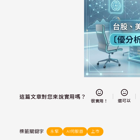
這篇文章對您來說實用嗎？
還可以
很實用！
標籤關鍵字
永擎
AI伺服器
上市