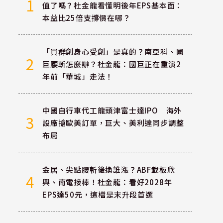
1
值了嗎？杜金龍看懂明後年EPS基本面：
本益比25倍支撐價在哪？
「買群創身心受創」是真的？南亞科、國
2
巨腰斬怎麼辦？杜金龍：國巨正在重演2
年前「華城」走法！
中國自行車代工龍頭津富士達IPO 海外
3
設廠搶歐美訂單，巨大、美利達同步調整
布局
金居、尖點腰斬後換誰漲？ABF載板欣
4
興、南電接棒！杜金龍：看好2028年
EPS達50元，這檔是末升段首選