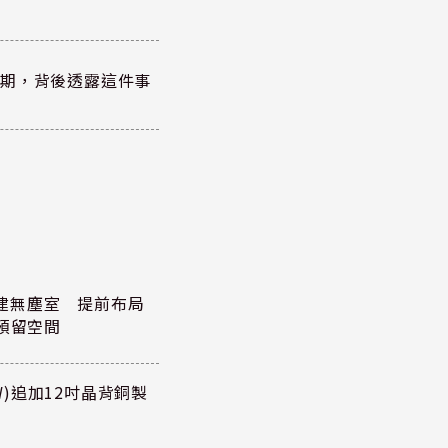
？
績超預期，背後透露這件事
元擴建無塵室 提前布局
預留空間
TW)追加12吋晶背銅製