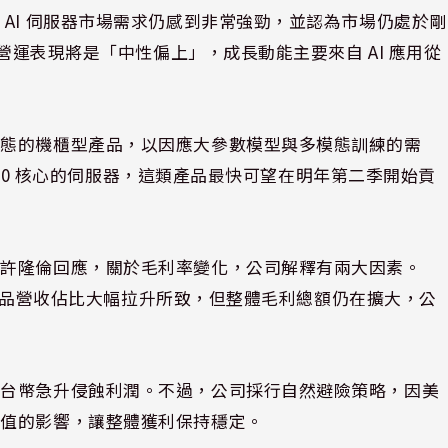
AI 伺服器市場需求仍感到非常強勁，並認為市場仍處於剛
的營運表現將是「中性偏上」，成長動能主要來自 AI 應用從
組態的機櫃型產品，以因應大參數模型與多模態訓練的需
6000 核心的伺服器，這類產品最快可望在明年第二季開始貢
長許隆倫回應，關於毛利率變化，公司解釋有兩大因素。
服器產品營收佔比大幅拉升所致，但整體毛利總額仍在擴大，公
新台幣急升侵蝕利潤。不過，公司採行自然避險策略，因美
升值的影響，讓整體獲利保持穩定。