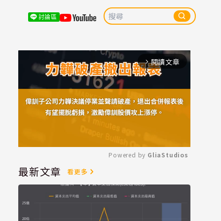
討論區
閱讀文章
arrow_forward_ios
Powered by 
GliaStudios
最新文章
看更多
Mute