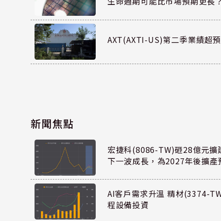
生命週期可能比市場預期更長
AXT(AXTI-US)第二季業
新聞焦點
宏捷科(8086-TW)砸28億
下一波成長，為2027年後擴產
AI客戶需求升溫 精材(3374-
程設備投資