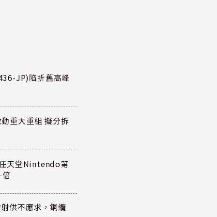
36-JP)陷折舊高峰
P)啟動重大重組 擬分拆
任天堂Nintendo第
一倍
雷射供不應求，銅纜