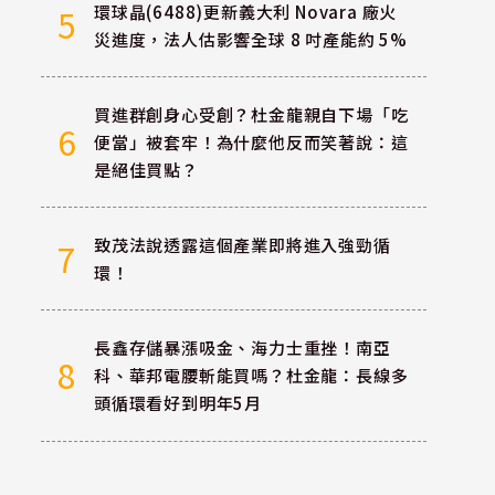
環球晶(6488)更新義大利 Novara 廠火
5
災進度，法人估影響全球 8 吋產能約 5%
買進群創身心受創？杜金龍親自下場「吃
6
便當」被套牢！為什麼他反而笑著說：這
是絕佳買點？
致茂法說透露這個產業即將進入強勁循
7
環！
長鑫存儲暴漲吸金、海力士重挫！南亞
8
科、華邦電腰斬能買嗎？杜金龍：長線多
頭循環看好到明年5月