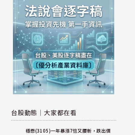
台股動態｜大家都在看
穩懋(3105)一年暴漲7倍又腰斬，跌出價