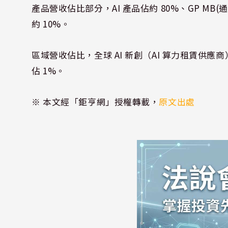
產品營收佔比部分，AI 產品佔約 80%、GP MB(通
約 10%。
區域營收佔比，全球 AI 新創（AI 算力租賃供應商
佔 1%。
※ 本文經「鉅亨網」授權轉載，
原文出處