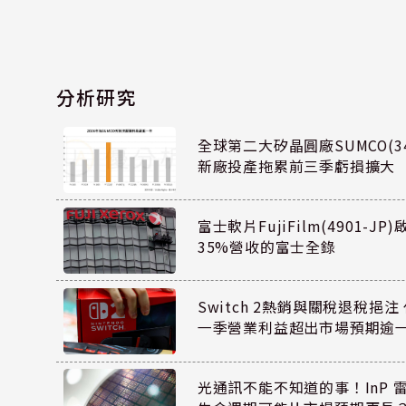
分析研究
全球第二大矽晶圓廠SUMCO(34
新廠投產拖累前三季虧損擴大
富士軟片FujiFilm(4901-J
35%營收的富士全錄
Switch 2熱銷與關稅退稅挹注 
一季營業利益超出市場預期逾
光通訊不能不知道的事！InP 