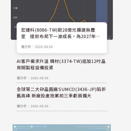
宏捷科(8086-TW)砸28億元擴建無塵
室 提前布局下一波成長，為2027年後
擴產預留空間
優分析
．
2026.08.06
AI客戶需求升溫 精材(3374-TW)追加12吋晶
背銅製程設備投資
優分析
．
2026.08.06
全球第二大矽晶圓廠SUMCO(3436-JP)陷折
舊高峰 新廠投產拖累前三季虧損擴大
優分析
．
2026.08.06