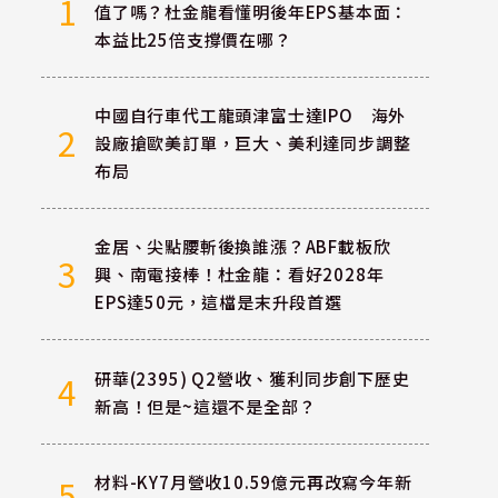
1
值了嗎？杜金龍看懂明後年EPS基本面：
本益比25倍支撐價在哪？
中國自行車代工龍頭津富士達IPO 海外
2
設廠搶歐美訂單，巨大、美利達同步調整
布局
金居、尖點腰斬後換誰漲？ABF載板欣
3
興、南電接棒！杜金龍：看好2028年
EPS達50元，這檔是末升段首選
研華(2395) Q2營收、獲利同步創下歷史
4
新高！但是~這還不是全部？
材料-KY7月營收10.59億元再改寫今年新
5