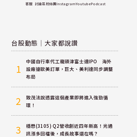
客服
討論區
粉絲團
Instagram
Youtube
Podcast
台股動態｜大家都說讚
中國自行車代工龍頭津富士達IPO 海外
1
設廠搶歐美訂單，巨大、美利達同步調整
布局
致茂法說透露這個產業即將進入強勁循
2
環！
穩懋(3105) Q2營收創近四年新高！光通
3
訊漲多回檔後，成長故事還在嗎？