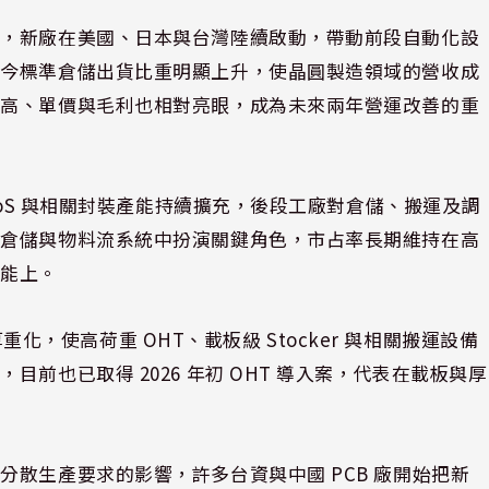
能，新廠在美國、日本與台灣陸續啟動，帶動前段自動化設
如今標準倉儲出貨比重明顯上升，使晶圓製造領域的營收成
更高、單價與毛利也相對亮眼，成為未來兩年營運改善的重
WoS 與相關封裝產能持續擴充，後段工廠對倉儲、搬運及調
的倉儲與物料流系統中扮演關鍵角色，市占率長期維持在高
動能上。
厚重化，使高荷重 OHT、載板級 Stocker 與相關搬運設備
前也已取得 2026 年初 OHT 導入案，代表在載板與厚
。
散生產要求的影響，許多台資與中國 PCB 廠開始把新