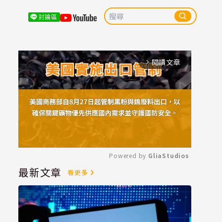
討論區
閱讀文章
arrow_forward_ios
Powered by 
GliaStudios
最新文章
看更多
Mute