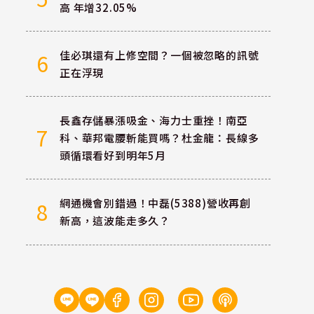
高 年增32.05%
佳必琪還有上修空間？一個被忽略的訊號
6
正在浮現
長鑫存儲暴漲吸金、海力士重挫！南亞
7
科、華邦電腰斬能買嗎？杜金龍：長線多
頭循環看好到明年5月
網通機會別錯過！中磊(5388)營收再創
8
新高，這波能走多久？