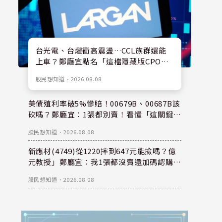
台光電、台燿衝高震盪…CCL族群還能
上車？鄭廳宜點名「這檔隱藏版CPO
股」：每股盈餘看300元，性價比更高！
股民想知道
．
2026.08.08
美債殖利率破5%慘賠！00679B、00687B該
砍嗎？鄭廳宜：1張都別賣！看懂「這關鍵」
錢是等出來的！
股民想知道
．
2026.08.08
新應材(4749)從1220摔到647元能撿嗎？億
元教授」鄭廳宜：我1張都沒賣還加碼認購？
親揭下半年重倉秘密！
股民想知道
．
2026.08.08