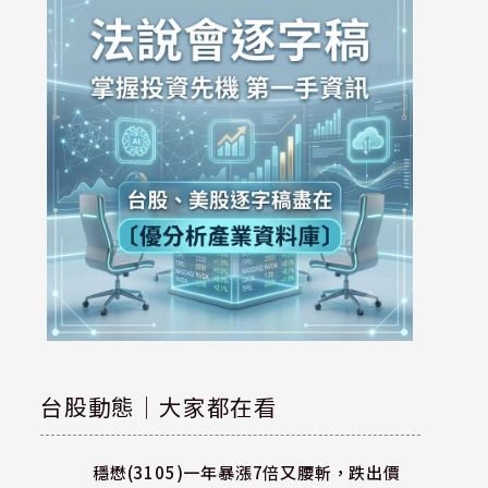
台股動態｜大家都在看
穩懋(3105)一年暴漲7倍又腰斬，跌出價