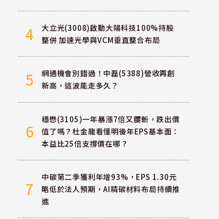
大立光(3008)啟動大陽科技100%持股
4
整併 加速光學與VCM垂直整合布局
網通機會別錯過！中磊(5388)營收再創
5
新高，這波能走多久？
穩懋(3105)一年暴漲7倍又腰斬，跌出價
6
值了嗎？杜金龍看懂明後年EPS基本面：
本益比25倍支撐價在哪？
中碳第二季獲利年增93%，EPS 1.30元
7
略低於法人預期，AI精碳材料布局持續推
進