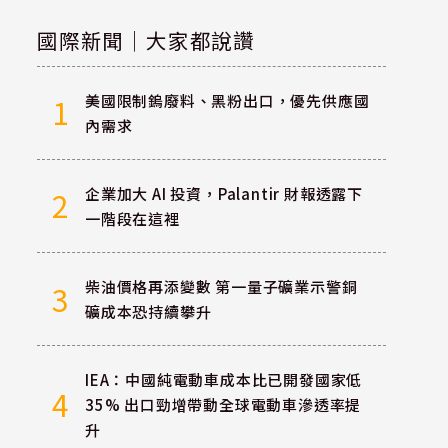
國際新聞｜大家都說讚
美國限制鎢廢料、黑粉出口，優先供應國
1
內需求
企業加大 AI 投資，Palantir 財報透露下
2
一階段在這裡
柴油價格再添變數 第一量子礦業示警銅
3
礦成本恐持續攀升
IEA：中國純電動車成本比已開發國家低
4
35% 出口勁增帶動全球電動車滲透率提
升