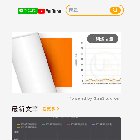
討論區
閱讀文章
arrow_forward_ios
Powered by 
GliaStudios
最新文章
看更多
Mute