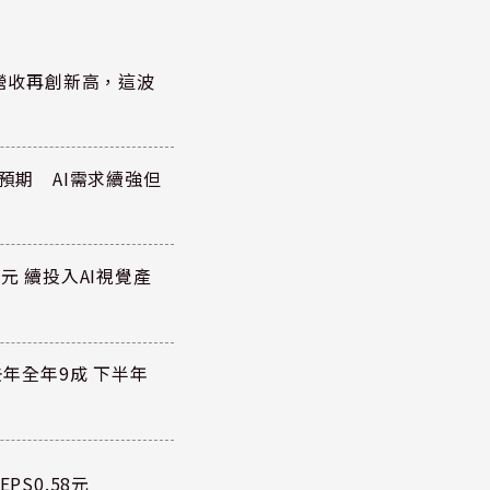
)營收再創新高，這波
於預期 AI需求續強但
元 續投入AI視覺產
去年全年9成 下半年
PS0.58元