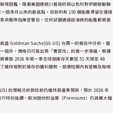
料取得困難。隨著美國總統川普政府與以色列對伊朗發動聯
至一個多月以來的最高點。目前約有 150 艘船隻滯留在連接
朗革命衛隊指揮官警告，任何試圖通過該海峽的船隻都將面
oldman Sachs(GS-US) 在周一的報告中分析，儘
達一個月，價格仍可能出現「實質性」的進一步漲幅。根據
 2026 年第一季全球鋁庫存天數從 51 天降至 48
為了維持相對於庫存的獲利趨勢，鋁價短期內有望觸及每噸
S-US) 的策略分析師目前仍維持其基準預測，預計 2026 年
，該行特別強調，歐洲鋁材的溢價（Premiums）仍具備大幅