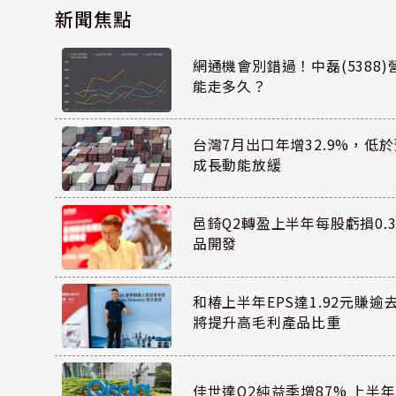
新聞焦點
網通機會別錯過！中磊(5388
能走多久？
台灣7月出口年增32.9%，低
成長動能放緩
邑錡Q2轉盈上半年每股虧損0.3
品開發
和椿上半年EPS達1.92元賺逾
將提升高毛利產品比重
佳世達Q2純益季增87% 上半年E