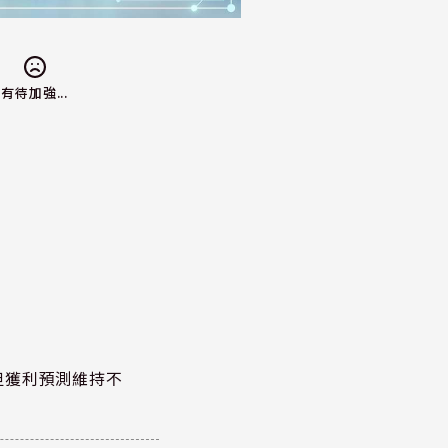
有待加強...
但獲利預測維持不