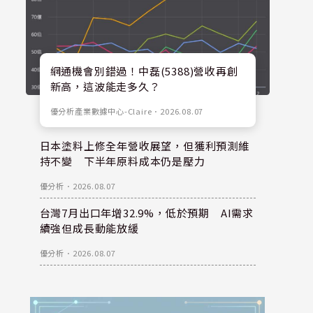
網通機會別錯過！中磊(5388)營收再創
新高，這波能走多久？
優分析產業數據中心-Claire
．
2026.08.07
日本塗料上修全年營收展望，但獲利預測維
持不變 下半年原料成本仍是壓力
優分析
．
2026.08.07
台灣7月出口年增32.9%，低於預期 AI需求
續強但成長動能放緩
優分析
．
2026.08.07