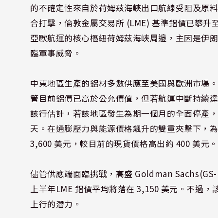
的不確定性來自於荷姆茲海峽出口航線受阻及原
合打擊，倫敦金屬交易所 (LME) 基準鋁價已攀升
亞歐航運的核心樞紐荷姆茲海峽周邊，主因是伊
臨軍事威脅。
中東地區生產的鋁材多數供應至美國與歐洲市場。高盛 G
管目前鋁價已高於公允價值，但若航運中斷持續
該行估計，若該地區發生為期一個月的全面停產，將導致
天。在通膨壓力與能源價格飆升的雙重夾擊下，
3,600 美元，較目前的現貨價格高出約 400 美元。
儘管供應端面臨挑戰，高盛 Goldman Sachs(G
上半年LME 鋁價平均將落在 3,150 美元。不過
上行的潛力。