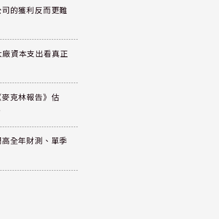
公司的獲利反而更難
大廠資本支出看真正
《麥克林報告》估
元
調高全年財測、單季