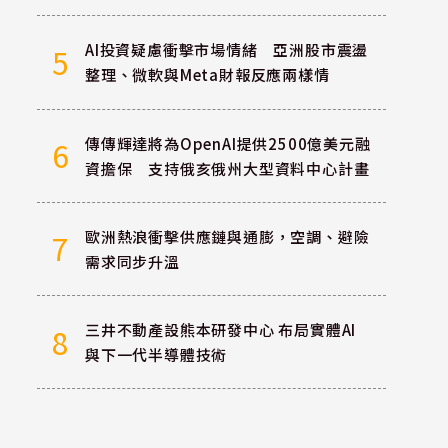
AI投資疑慮衝擊市場情緒 亞洲股市震盪
5
整理、微軟與Meta財報反應兩樣情
傳傳輝達將為OpenAI提供2500億美元融
6
資擔保 支持俄亥俄州大型資料中心計畫
歐洲熱浪衝擊供應鏈與通膨，空調、避險
7
需求同步升溫
三井不動產設熊本研發中心 布局實體AI
8
與下一代半導體技術