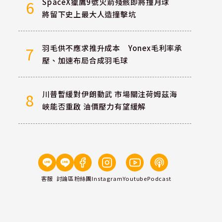
SpaceX獵鷹9號火箭殘骸即將撞月球
6
將留下史上最大人造撞擊坑
羽毛供不應求推升成本 Yonex毛利率承
7
壓、加速布局合成羽毛球
川普暫緩對伊朗動武 市場關注荷姆茲海
8
峽能否重啟 油價壓力有望緩解
客服
討論區
粉絲團
Instagram
Youtube
Podcast