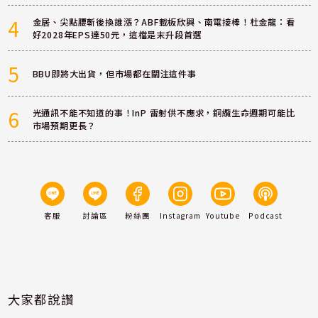
4
金居、尖點腰斬後換誰漲？ABF載板欣興、南電接棒！杜金龍：看
好2028年EPS達50元，這檔是末升段首選
5
BBU即將大出貨，但市場都在關注這件事
6
光通訊不能不知道的事！InP 雷射供不應求，銅纜生命週期可能比
市場預期更長？
客服
討論區
粉絲團
Instagram
Youtube
Podcast
大家都說讚