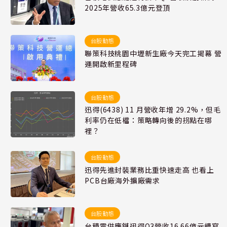
2025年營收65.3億元登頂
台股動態
聯策科技桃園中壢新生廠今天完工揭幕 營
運開啟新里程碑
台股動態
迅得(6438) 11 月營收年增 29.2%，但毛
利率仍在低檔：策略轉向後的拐點在哪
裡？
台股動態
迅得先進封裝業務比重快速走高 也看上
PCB台廠海外擴廠需求
台股動態
台積電供應鏈迅得Q3營收16.66億元續寫