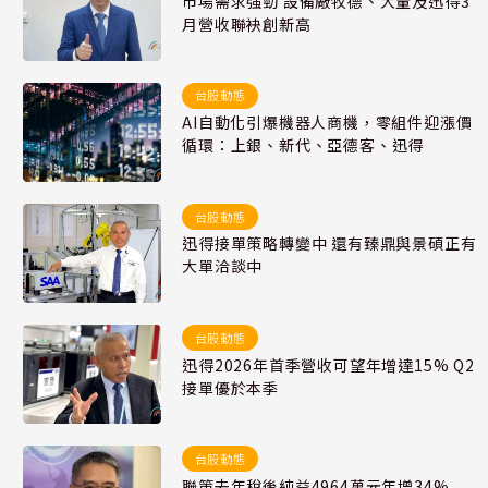
市場需求強勁 設備廠牧德、大量及迅得3
月營收聯袂創新高
台股動態
AI自動化引爆機器人商機，零組件迎漲價
循環：上銀、新代、亞德客、迅得
台股動態
迅得接單策略轉變中 還有臻鼎與景碩正有
大單洽談中
台股動態
迅得2026年首季營收可望年增達15% Q2
接單優於本季
台股動態
聯策去年稅後純益4964萬元年增34%