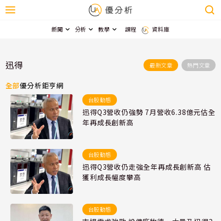
新聞
分析
教學
課程
資料庫
迅得
最新文章
熱門文章
全部
優分析
鉅亨網
台股動態
迅得Q3營收仍強勢 7月營收6.38億元估全
年再成長創新高
台股動態
迅得Q3營收仍走強全年再成長創新高 估
獲利成長幅度攀高
台股動態