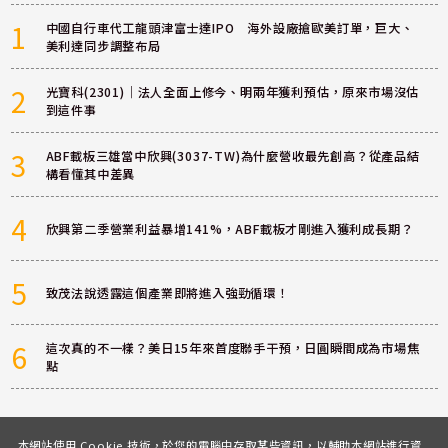
1
中國自行車代工龍頭津富士達IPO 海外設廠搶歐美訂單，巨大、
美利達同步調整布局
2
光寶科(2301)｜法人全面上修今、明兩年獲利預估，原來市場沒估
到這件事
3
ABF載板三雄當中欣興(3037-TW)為什麼營收最先創高？從產品結
構看懂其中差異
4
欣興第二季營業利益暴增141%，ABF載板才剛進入獲利成長期？
5
致茂法說透露這個產業即將進入強勁循環！
6
這次真的不一樣？美日15年來首度聯手干預，日圓瞬間成為市場焦
點
本網站使用 Cookie 技術，於您的電腦中存取某些資訊，以輔助本網站進行資