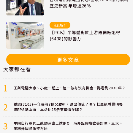
歷史新高 年增達26%
台股解析
【PCB】半導體對於上游設備廠迅得
(6438)的影響力
更多文章
大家都在看
1
工業電腦大廠、小廠一起上！這一波有沒有機會一路看到2030年？
2
穩懋(3105)一年暴漲7倍又腰斬，跌出價值了嗎？杜金龍看懂明後
年EPS基本面：本益比25倍支撐價在哪？
3
中國自行車代工龍頭津富士達IPO 海外設廠搶歐美訂單，巨大、
美利達同步調整布局