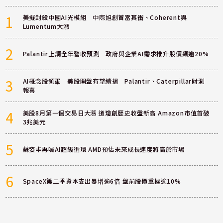
1
美擬封殺中國AI光模組 中際旭創首當其衝、Coherent與
Lumentum大漲
2
Palantir上調全年營收預測 政府與企業AI需求推升股價飆逾20%
3
AI概念股領軍 美股開盤有望續揚 Palantir、Caterpillar財測
報喜
4
美股8月第一個交易日大漲 道瓊創歷史收盤新高 Amazon市值首破
3兆美元
5
蘇姿丰再喊AI超級循環 AMD預估未來成長速度將高於市場
6
SpaceX第二季資本支出暴增逾6倍 盤前股價重挫逾10%