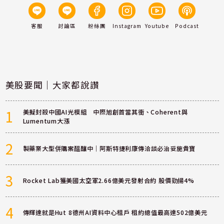
客服
討論區
粉絲團
Instagram
Youtube
Podcast
美股要聞｜大家都說讚
1
美擬封殺中國AI光模組 中際旭創首當其衝、Coherent與
Lumentum大漲
2
製藥業大型併購案醞釀中｜阿斯特捷利康傳洽談必治妥施貴寶
3
Rocket Lab獲美國太空軍2.66億美元發射合約 股價勁揚4%
4
傳輝達就是Hut 8德州AI資料中心租戶 租約總值最高達502億美元