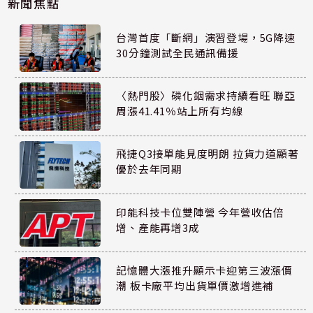
新聞焦點
台灣首度「斷網」演習登場，5G降速
30分鐘測試全民通訊備援
〈熱門股〉磷化銦需求持續看旺 聯亞
周漲41.41％站上所有均線
飛捷Q3接單能見度明朗 拉貨力道顯著
優於去年同期
印能科技卡位雙陣營 今年營收估倍
增、產能再增3成
記憶體大漲推升顯示卡迎第三波漲價
潮 板卡廠平均出貨單價激增進補