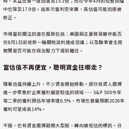
時，本益比曾一度回落至15.3倍；而在今年4月的短暫回檔
中也降至17.9倍。這表示當利空來襲，高估值可能迅速被
修正。
市場當前關注的潛在風險包括：美國與主要貿易夥伴能否
在8月1日前就新一輪關稅談判達成協議；以及聯準會主席
鮑爾是否可能在政治壓力下提前離任。
當估值不再便宜，聰明資金往哪走？
隨著估值持續上升，不少資金開始移動。部分投資人選擇
進一步聚焦於企業獲利展望較佳的領域——S&P 500今年
第二季的獲利預估年增率達6.5%，市場也普遍預期2026年
獲利可望成長14%。
不過，也有資金選擇避開大型股，轉向被低估的標的。分