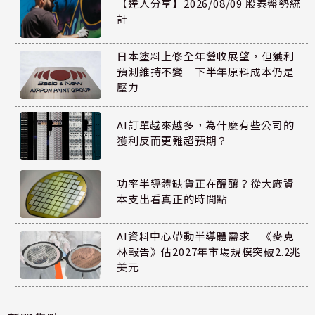
【達人分享】2026/08/09 股泰盤勢統
計
日本塗料上修全年營收展望，但獲利
預測維持不變 下半年原料成本仍是
壓力
AI訂單越來越多，為什麼有些公司的
獲利反而更難超預期？
功率半導體缺貨正在醞釀？從大廠資
本支出看真正的時間點
AI資料中心帶動半導體需求 《麥克
林報告》估2027年市場規模突破2.2兆
美元