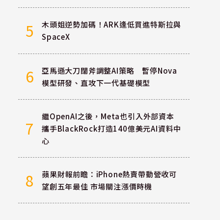
木頭姐逆勢加碼！ARK逢低買進特斯拉與
5
SpaceX
亞馬遜大刀闊斧調整AI策略 暫停Nova
6
模型研發、直攻下一代基礎模型
繼OpenAI之後，Meta也引入外部資本
7
攜手BlackRock打造140億美元AI資料中
心
蘋果財報前瞻：iPhone熱賣帶動營收可
8
望創五年最佳 市場關注漲價時機