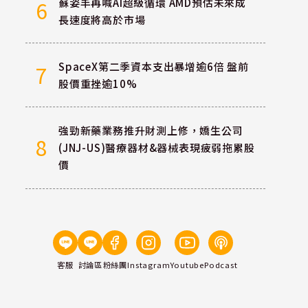
蘇姿丰再喊AI超級循環 AMD預估未來成
6
長速度將高於市場
SpaceX第二季資本支出暴增逾6倍 盤前
7
股價重挫逾10%
強勁新藥業務推升財測上修，嬌生公司
8
(JNJ-US)醫療器材&器械表現疲弱拖累股
價
客服
討論區
粉絲團
Instagram
Youtube
Podcast