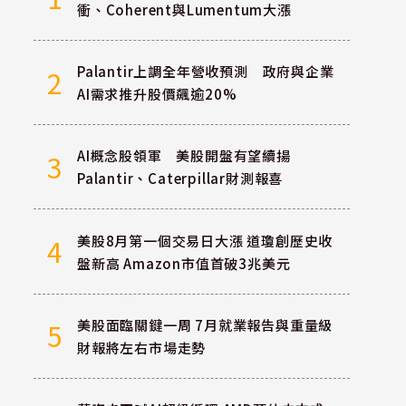
衝、Coherent與Lumentum大漲
Palantir上調全年營收預測 政府與企業
2
AI需求推升股價飆逾20%
AI概念股領軍 美股開盤有望續揚
3
Palantir、Caterpillar財測報喜
美股8月第一個交易日大漲 道瓊創歷史收
4
盤新高 Amazon市值首破3兆美元
美股面臨關鍵一周 7月就業報告與重量級
5
財報將左右市場走勢