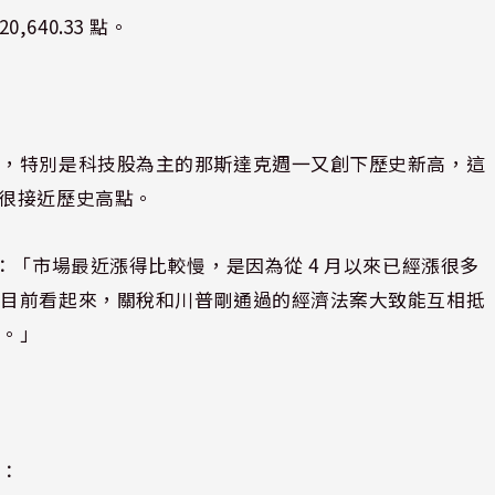
,640.33 點。
錯，特別是科技股為主的那斯達克週一又創下歷史新高，這
0 也很接近歷史高點。
e 說：「市場最近漲得比較慢，是因為從 4 月以來已經漲很多
但目前看起來，關稅和川普剛通過的經濟法案大致能互相抵
了。」
括：