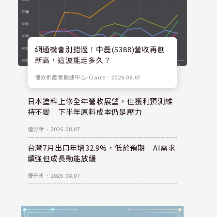
網通機會別錯過！中磊(5388)營收再創
新高，這波能走多久？
優分析產業數據中心-Claire
．
2026.08.07
日本塗料上修全年營收展望，但獲利預測維
持不變 下半年原料成本仍是壓力
優分析
．
2026.08.07
台灣7月出口年增32.9%，低於預期 AI需求
續強但成長動能放緩
優分析
．
2026.08.07