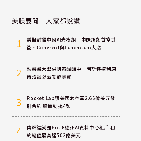
美股要聞｜大家都說讚
美擬封殺中國AI光模組 中際旭創首當其
1
衝、Coherent與Lumentum大漲
製藥業大型併購案醞釀中｜阿斯特捷利康
2
傳洽談必治妥施貴寶
Rocket Lab獲美國太空軍2.66億美元發
3
射合約 股價勁揚4%
傳輝達就是Hut 8德州AI資料中心租戶 租
4
約總值最高達502億美元