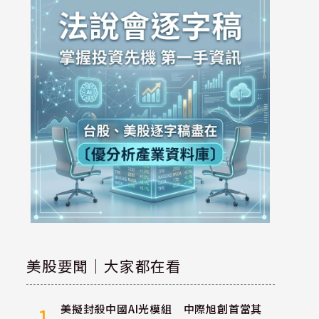
美股要聞｜大家都在看
美擬封殺中國AI光模組 中際旭創首當其
1