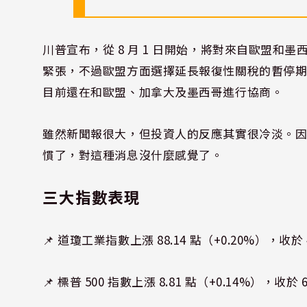
川普宣布，從 8 月 1 日開始，將對來自歐盟和
緊張，不過歐盟方面選擇延長報復性關稅的暫停期
目前還在和歐盟、加拿大及墨西哥進行協商。
雖然新聞報很大，但投資人的反應其實很冷淡。
慣了，對這種消息沒什麼感覺了。
三大
指數表現
📌 道瓊工業指數上漲 88.14 點（+0.20%），收於 4
📌 標普 500 指數上漲 8.81 點（+0.14%），收於 6