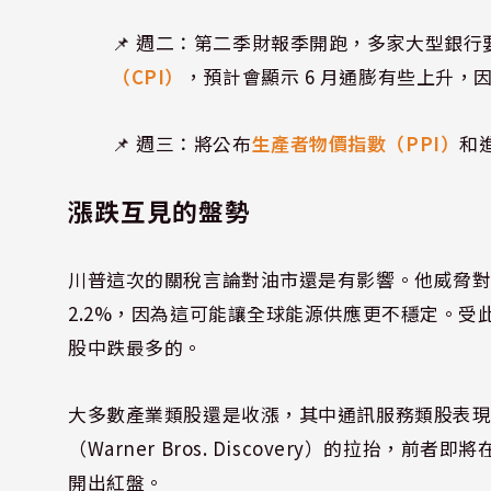
📌 週二：第二季財報季開跑，多家大型銀
（CPI）
，預計會顯示 6 月通膨有些上升
📌 週三：將公布
生產者物價指數（PPI）
和
漲跌互見的盤勢
川普這次的關稅言論對油市還是有影響。他威脅
2.2%，因為這可能讓全球能源供應更不穩定。受此影響
股中跌最多的。
大多數產業類股還是收漲，其中通訊服務類股表現最好，
（Warner Bros. Discovery）的拉
開出紅盤。