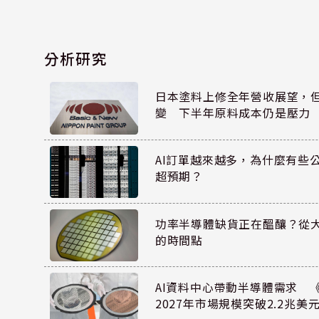
分析研究
日本塗料上修全年營收展望，
變 下半年原料成本仍是壓力
AI訂單越來越多，為什麼有些
超預期？
功率半導體缺貨正在醞釀？從
的時間點
AI資料中心帶動半導體需求 
2027年市場規模突破2.2兆美