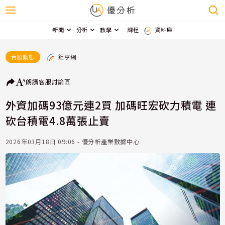
新聞
分析
教學
課程
資料庫
鉅亨網
台股動態
朗讀
客服
討論區
外資加碼93億元連2買 加碼旺宏砍力積電 連
砍台積電4.8萬張止賣
2026年03月18日 09:06 - 優分析產業數據中心