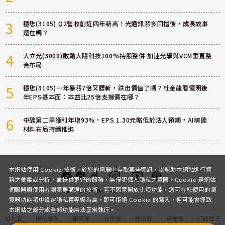
3
穩懋(3105) Q2營收創近四年新高！光通訊漲多回檔後，成長故事
還在嗎？
4
大立光(3008)啟動大陽科技100%持股整併 加速光學與VCM垂直整
合布局
5
穩懋(3105)一年暴漲7倍又腰斬，跌出價值了嗎？杜金龍看懂明後
年EPS基本面：本益比25倍支撐價在哪？
6
中碳第二季獲利年增93%，EPS 1.30元略低於法人預期，AI精碳
材料布局持續推進
本網站使用 Cookie 技術，於您的電腦中存取某些資訊，以輔助本網站進行資
料之彙集或分析，並提供更好的服務，無侵犯個人隱私之意圖。Cookie 是網站
伺服器與使用者瀏覽器溝通的技術，若不願意開放此項功能，您可在您使用的瀏
客服
討論區
粉絲團
Instagram
Youtube
Podcast
覽器功能項中設定隱私權等級為高，即可拒絕 Cookie 的寫入，但可能會導致
本網站之部分或全部功能無法正常執行。
加入我
隱私權政
服務條
合作提
聯絡我
場地租
訂閱電子