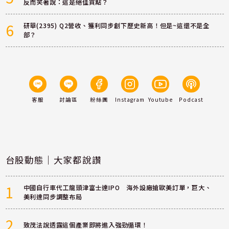
反而笑著說：這是絕佳買點？
6
研華(2395) Q2營收、獲利同步創下歷史新高！但是~這還不是全
部？
客服
討論區
粉絲團
Instagram
Youtube
Podcast
台股動態｜大家都說讚
1
中國自行車代工龍頭津富士達IPO 海外設廠搶歐美訂單，巨大、
美利達同步調整布局
2
致茂法說透露這個產業即將進入強勁循環！