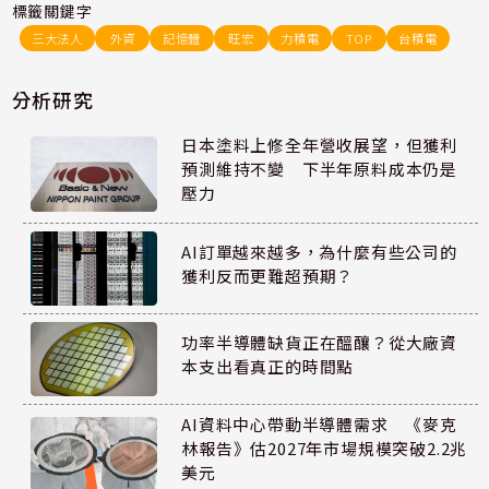
標籤關鍵字
三大法人
外資
記憶體
旺宏
力積電
TOP
台積電
分析研究
日本塗料上修全年營收展望，但獲利
預測維持不變 下半年原料成本仍是
壓力
AI訂單越來越多，為什麼有些公司的
獲利反而更難超預期？
功率半導體缺貨正在醞釀？從大廠資
本支出看真正的時間點
AI資料中心帶動半導體需求 《麥克
林報告》估2027年市場規模突破2.2兆
美元