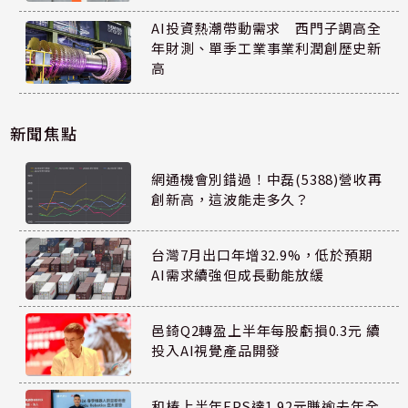
AI投資熱潮帶動需求 西門子調高全
年財測、單季工業事業利潤創歷史新
高
新聞焦點
網通機會別錯過！中磊(5388)營收再
創新高，這波能走多久？
台灣7月出口年增32.9%，低於預期
AI需求續強但成長動能放緩
邑錡Q2轉盈上半年每股虧損0.3元 續
投入AI視覺產品開發
和椿上半年EPS達1.92元賺逾去年全