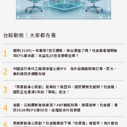
台股動態｜大家都在看
1
穩懋(3105)一年暴漲7倍又腰斬，跌出價值了嗎？杜金龍看懂明後
年EPS基本面：本益比25倍支撐價在哪？
2
中國自行車代工龍頭津富士達IPO 海外設廠搶歐美訂單，巨大、
美利達同步調整布局
3
「買群創身心受創」是真的？南亞科、國巨腰斬怎麼辦？杜金龍：
國巨正在重演2年前「華城」走法！
4
金居、尖點腰斬後換誰漲？ABF載板欣興、南電接棒！杜金龍：看
好2028年EPS達50元，這檔是末升段首選
5
買進群創身心受創？杜金龍親自下場「吃便當」被套牢！為什麼他