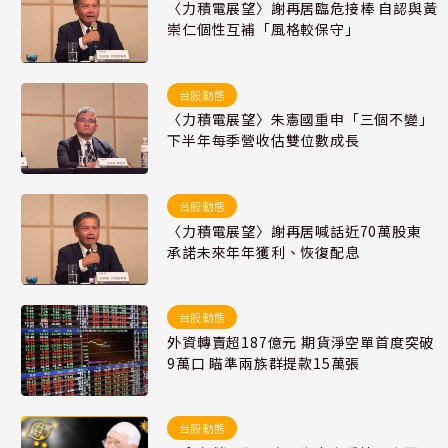
〈力積電展望〉謝再居臨危接棒 自認與黃
崇仁個性互補「風格較保守」
台股動態
〈力積電展望〉朱憲國重申「三個不變」
下半年每季營收估雙位數成長
台股動態
〈力積電展望〉謝再居喊話近70萬股東
承諾未來年年獲利、恢復配息
台股動態
外資轉賣超187億元 期貨淨空單首度突破
9萬口 瞄準兩族群提款15萬張
台股動態