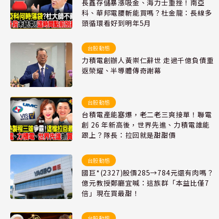
長鑫存儲暴漲吸金、海力士重挫！南亞
科、華邦電腰斬能買嗎？杜金龍：長線多
頭循環看好到明年5月
台股動態
力積電創辦人黃崇仁辭世 走過千億負債重
返榮耀、半導體傳奇謝幕
台股動態
台積電產能塞爆，老二老三爽接單！聯電
創 26 年新高後，世界先進、力積電誰能
跟上？隊長：拉回就是甜甜價
台股動態
國巨*(2327)股價285→784元還有肉嗎？
億元教授鄭廳宜喊：這族群「本益比僅7
倍」現在買最甜！
台股動態