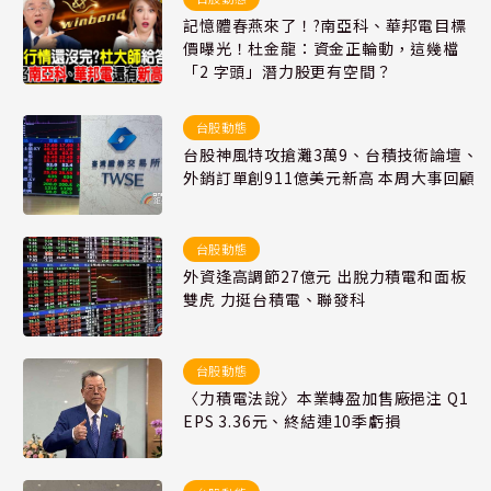
記憶體春燕來了！?南亞科、華邦電目標
價曝光！杜金龍：資金正輪動，這幾檔
「2 字頭」潛力股更有空間？
台股動態
台股神風特攻搶灘3萬9、台積技術論壇、
外銷訂單創911億美元新高 本周大事回顧
台股動態
外資逢高調節27億元 出脫力積電和面板
雙虎 力挺台積電、聯發科
台股動態
〈力積電法說〉本業轉盈加售廠挹注 Q1
EPS 3.36元、終結連10季虧損