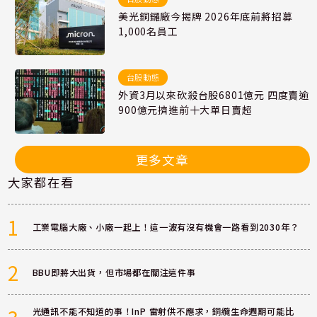
美光銅鑼廠今揭牌 2026年底前將招募
1,000名員工
台股動態
外資3月以來砍殺台股6801億元 四度賣逾
900億元擠進前十大單日賣超
更多文章
大家都在看
1
工業電腦大廠、小廠一起上！這一波有沒有機會一路看到2030年？
2
BBU即將大出貨，但市場都在關注這件事
光通訊不能不知道的事！InP 雷射供不應求，銅纜生命週期可能比