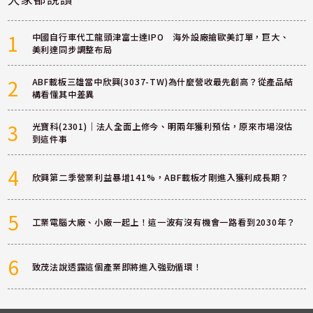
1
中國自行車代工龍頭津富士達IPO 海外設廠搶歐美訂單，巨大、
美利達同步調整布局
2
ABF載板三雄當中欣興(3037-TW)為什麼營收最先創高？從產品結
構看懂其中差異
3
光寶科(2301)｜法人全面上修今、明兩年獲利預估，原來市場沒估
到這件事
4
欣興第二季營業利益暴增141%，ABF載板才剛進入獲利成長期？
5
工業電腦大廠、小廠一起上！這一波有沒有機會一路看到2030年？
6
致茂法說透露這個產業即將進入強勁循環！