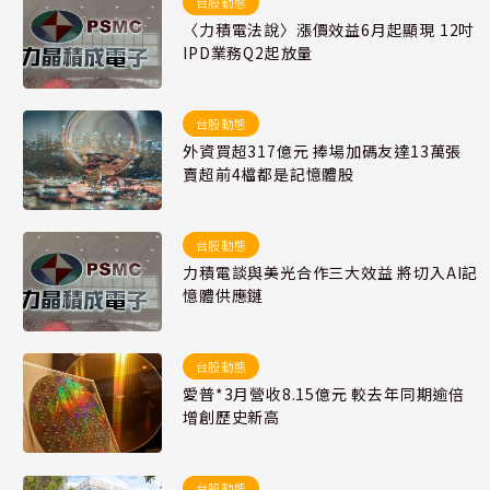
台股動態
〈力積電法說〉漲價效益6月起顯現 12吋
IPD業務Q2起放量
台股動態
外資買超317億元 捧場加碼友達13萬張
賣超前4檔都是記憶體股
台股動態
力積電談與美光合作三大效益 將切入AI記
憶體供應鏈
台股動態
愛普*3月營收8.15億元 較去年同期逾倍
增創歷史新高
台股動態