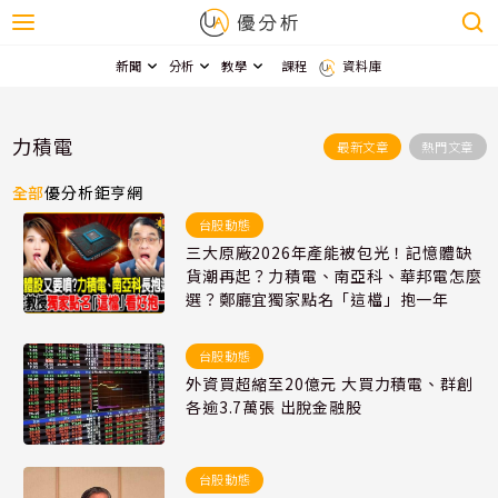
新聞
分析
教學
課程
資料庫
力積電
最新文章
熱門文章
全部
優分析
鉅亨網
台股動態
三大原廠2026年產能被包光！記憶體缺
貨潮再起？力積電、南亞科、華邦電怎麼
選？鄭廳宜獨家點名「這檔」抱一年
台股動態
外資買超縮至20億元 大買力積電、群創
各逾3.7萬張 出脫金融股
台股動態