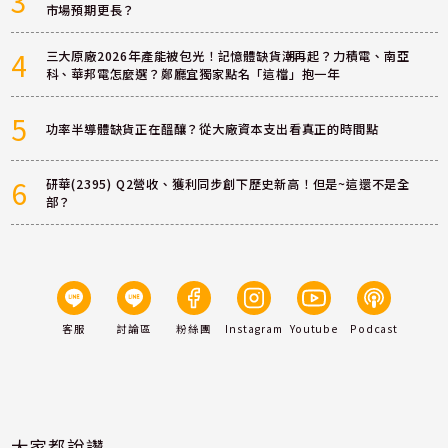
3
市場預期更長？
4
三大原廠2026年產能被包光！記憶體缺貨潮再起？力積電、南亞
科、華邦電怎麼選？鄭廳宜獨家點名「這檔」抱一年
5
功率半導體缺貨正在醞釀？從大廠資本支出看真正的時間點
6
研華(2395) Q2營收、獲利同步創下歷史新高！但是~這還不是全
部？
客服
討論區
粉絲團
Instagram
Youtube
Podcast
大家都說讚