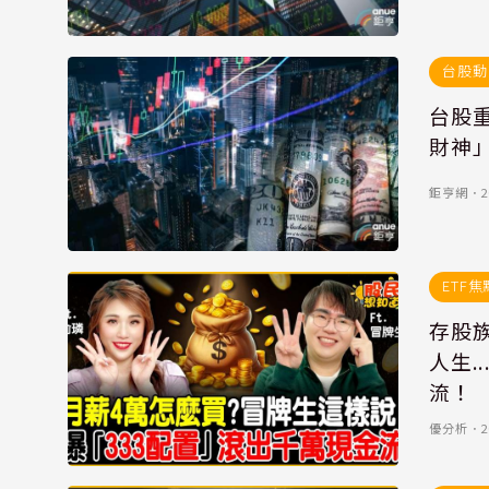
台股動
台股重
財神
鉅亨網
．
2
ETF焦
存股
人生.
流！
優分析
．
2