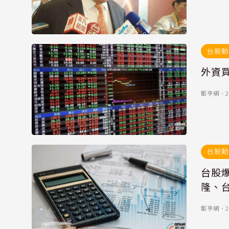
台股動
外資買
鉅亨網
．
2
台股動
台股
隆、台
鉅亨網
．
2