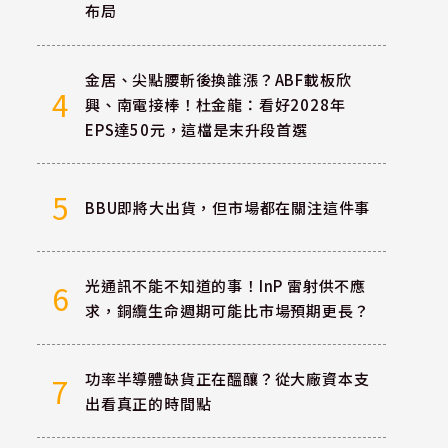
布局
金居、尖點腰斬後換誰漲？ABF載板欣
4
興、南電接棒！杜金龍：看好2028年
EPS達50元，這檔是末升段首選
5
BBU即將大出貨，但市場都在關注這件事
光通訊不能不知道的事！InP 雷射供不應
6
求，銅纜生命週期可能比市場預期更長？
功率半導體缺貨正在醞釀？從大廠資本支
7
出看真正的時間點