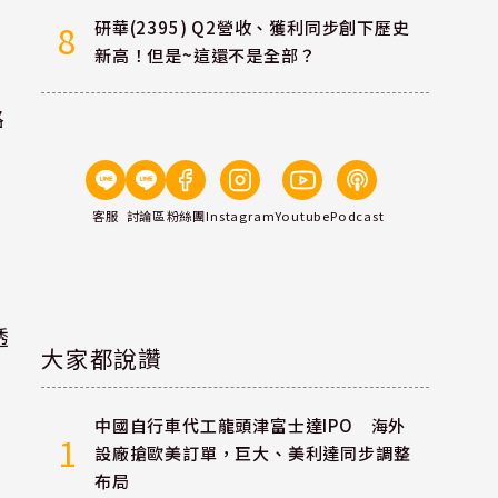
研華(2395) Q2營收、獲利同步創下歷史
8
新高！但是~這還不是全部？
路
客服
討論區
粉絲團
Instagram
Youtube
Podcast
透
大家都說讚
金
中國自行車代工龍頭津富士達IPO 海外
1
設廠搶歐美訂單，巨大、美利達同步調整
布局