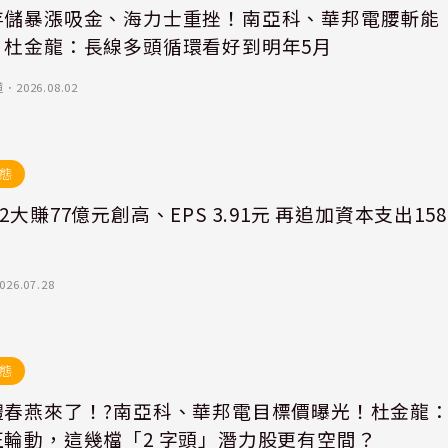
存儲暴漲吸金、海力士重挫！南亞科、華邦電腰斬能
？杜金龍：長線多頭循環看好到明年5月
道
．
2026.08.02
態
2大賺77億元創高、EPS 3.91元 再追加資本支出158
026.07.28
態
體春燕來了！?南亞科、華邦電目標價曝光！杜金龍
正輪動，這幾檔「2 字頭」潛力股更有空間？