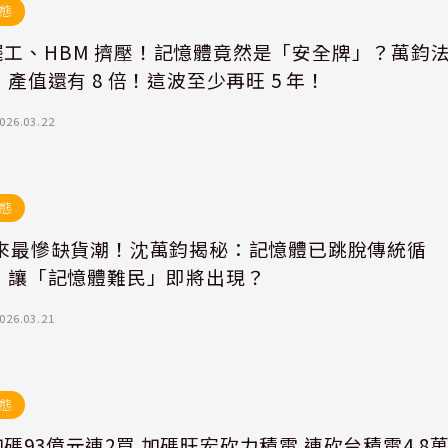
態
罷工、HBM 擠壓！記憶體竟然是「安全牌」？萬鈞
I 產值還有 8 倍！這波至少再旺 5 年！
026.03.22
態
 年來最慘缺貨潮！沈萬鈞揭秘：記憶體已跳脫傳統循
I 讓「記憶體難民」即將出現？
026.03.21
態
碼93億元連2買 加碼旺宏砍力積電 連砍台積電4.8