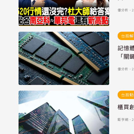
優分析
．
2
台股解
記憶體
「關鍵
優分析
．
2
台股動
櫃買
鉅亨網
．
2