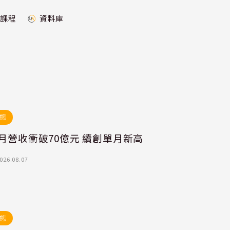
課程
資料庫
態
月營收衝破70億元 續創單月新高
026.08.07
態