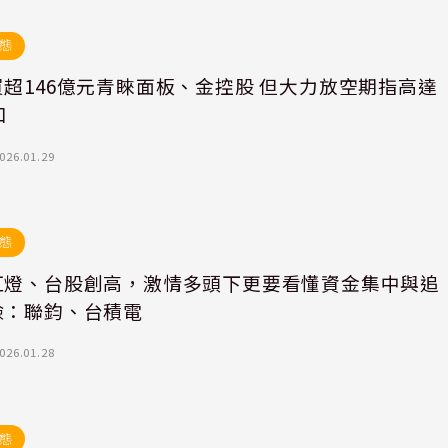
態
超146億元青睞面板、金控股 但大力放空期指高達
口
026.01.29
態
紅燈、台股創高，激情多頭下更要看懂資金集中與追
險：聯鈞、台積電
026.01.28
態