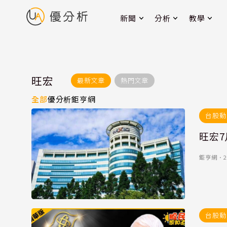
新聞
分析
教學
旺宏
最新文章
熱門文章
全部
優分析
鉅亨網
台股動
旺宏7
鉅亨網
．
2
台股動