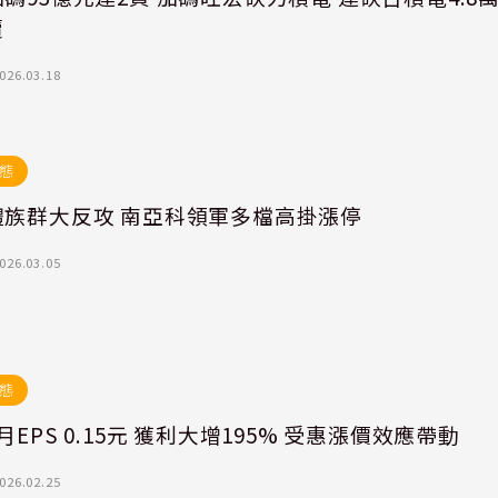
賣
026.03.18
態
體族群大反攻 南亞科領軍多檔高掛漲停
026.03.05
態
月EPS 0.15元 獲利大增195% 受惠漲價效應帶動
026.02.25