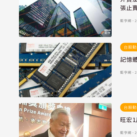
張止
鉅亨網
．
2
台股動
記憶
鉅亨網
．
2
台股動
旺宏1
鉅亨網
．
2