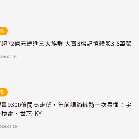
態
超72億元轉進三大族群 大賣3檔記憶體股3.5萬張
026.02.03
態
爆量9300億開高走低，年前調節輪動一次看懂：宇
積電、世芯-KY
026.01.29