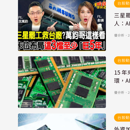
台股動
三星
人：A
優分析
．
2
台股動
15
環，A
優分析
．
2
台股動
外資加