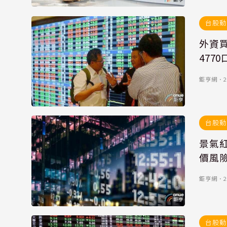
台股動
外資買
4770
鉅亨網
．
2
台股動
景氣
價風
鉅亨網
．
2
台股動