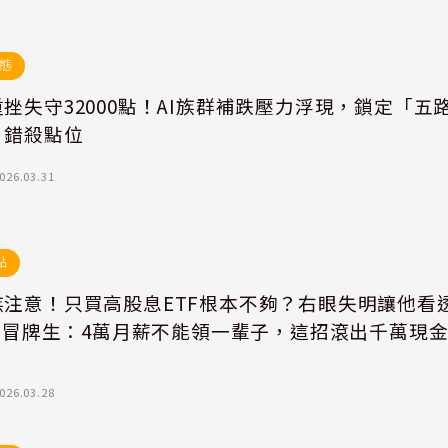
態
挫失守32000點！AI族群補跌壓力浮現，鎖定「五
」錯殺點位
026.03.31
點
族注意！只買高股息ETF根本不夠？右眼失明讓他看
..冒牌生：4萬月薪不能領一輩子，這招滾出千萬現
026.03.28