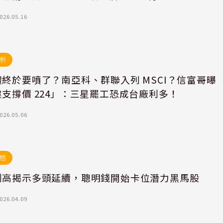
026.05.16
析
終於要噴了？南亞科、群聯入列 MSCI？信富哥曝
支撐價 224」：三星罷工恐成台廠利多！
026.05.06
態
創高揭示多頭延續，聰明錢開始卡位潛力黑馬股
026.04.09