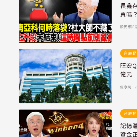
長鑫
買嗎
股民想知
台股動
旺宏Q
億元
鉅亨網
．
2
台股動
記憶
資金