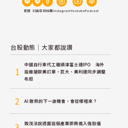
客服
討論區
粉絲團
Instagram
Youtube
Podcast
台股動態｜大家都說讚
中國自行車代工龍頭津富士達IPO 海外
1
設廠搶歐美訂單，巨大、美利達同步調整
布局
2
AI 散熱的下一波機會，會從哪裡來？
致茂法說透露這個產業即將進入強勁循
3