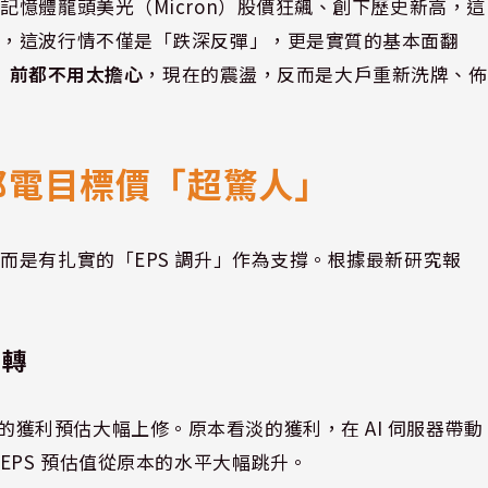
憶體龍頭美光（Micron）股價狂飆、創下歷史新高，這
出，這波行情不僅是「跌深反彈」，更是實質的基本面翻
年）前都不用太擔心
，現在的震盪，反而是大戶重新洗牌、佈
邦電目標價「超驚人」
而是有扎實的「EPS 調升」作為支撐。根據最新研究報
翻轉
獲利預估大幅上修。原本看淡的獲利，在 AI 伺服器帶動
，EPS 預估值從原本的水平大幅跳升。