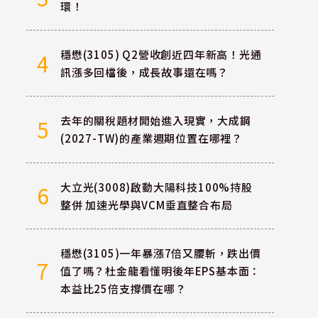
環！
穩懋(3105) Q2營收創近四年新高！光通
4
訊漲多回檔後，成長故事還在嗎？
去年的關稅題材開始進入現實，大成鋼
5
(2027-TW)的產業週期位置在哪裡？
大立光(3008)啟動大陽科技100%持股
6
整併 加速光學與VCM垂直整合布局
穩懋(3105)一年暴漲7倍又腰斬，跌出價
7
值了嗎？杜金龍看懂明後年EPS基本面：
本益比25倍支撐價在哪？