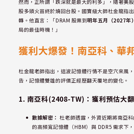
然而，正所謂「跌深就是最大的利多」，隨著美股記
股多頭火苗終於燒回台股。國寶級大師杜金龍指
轉。他直言：「DRAM 股票到
明年五月（2027
局的最佳時機！」
獲利大爆發！南亞科、華
杜金龍老師指出，這波記憶體行情不是空穴來風，
告，記憶體雙雄的評價正經歷翻天覆地的變化。
1. 南亞科(2408-TW)：獲利預估大
數據解密：
杜老師透露，外資近期將南亞科的
的高頻寬記憶體（HBM）與 DDR5 需求下