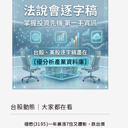
台股動態｜大家都在看
穩懋(3105)一年暴漲7倍又腰斬，跌出價