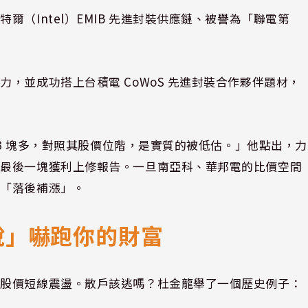
（Intel）EMIB 先進封裝供應鏈、被譽為「聯電第
，並成功搭上台積電 CoWoS 先進封裝合作夥伴題材，
 3 塊多，對照其股價位階，是實質的被低估。」他點出，力
上最後一塊獲利上修報告。一旦南亞科、華邦電的比價空間
的「落後補漲」。
稅」嚇跑你的財富
發股價短線震盪。散戶該逃嗎？杜金龍舉了一個歷史例子：