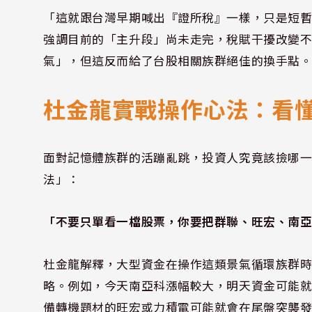
「這就跟台灣早期喊出『證所稅』一樣，只是短暫的心
強調目前的「主升段」尚未走完，稅賦干擾改變
氣」，但這反而給了台股相關族群絕佳的換手點
杜金龍實戰操作心法：看
面對記憶體族群的活蹦亂跳，投資人究竟該撿哪
法」：
「不要只單看一檔股票，你要把群聯、旺宏、南
杜金龍解釋，大型資金在操作這類景氣循環族群
略。例如，今天南亞科漲幅較大，明天資金可能
備轉機題材的旺宏或力積電可能就會在尾盤突襲