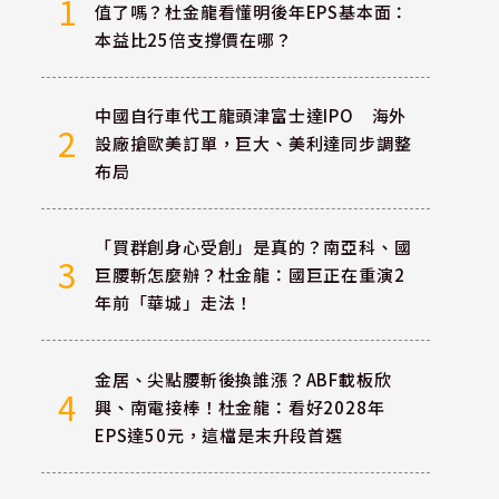
1
值了嗎？杜金龍看懂明後年EPS基本面：
本益比25倍支撐價在哪？
中國自行車代工龍頭津富士達IPO 海外
2
設廠搶歐美訂單，巨大、美利達同步調整
布局
「買群創身心受創」是真的？南亞科、國
3
巨腰斬怎麼辦？杜金龍：國巨正在重演2
年前「華城」走法！
金居、尖點腰斬後換誰漲？ABF載板欣
4
興、南電接棒！杜金龍：看好2028年
EPS達50元，這檔是末升段首選