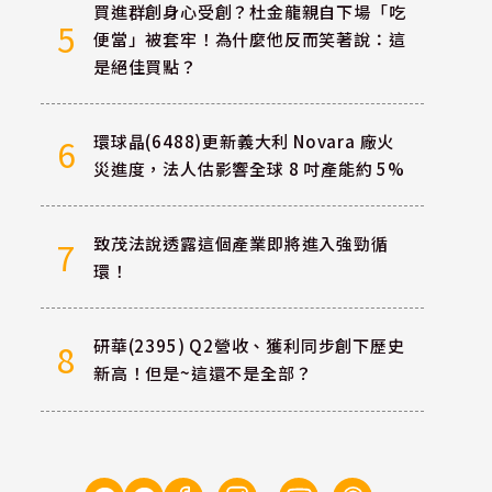
買進群創身心受創？杜金龍親自下場「吃
5
便當」被套牢！為什麼他反而笑著說：這
是絕佳買點？
環球晶(6488)更新義大利 Novara 廠火
6
災進度，法人估影響全球 8 吋產能約 5%
致茂法說透露這個產業即將進入強勁循
7
環！
研華(2395) Q2營收、獲利同步創下歷史
8
新高！但是~這還不是全部？