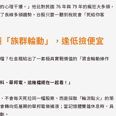
理干擾。」他比對民國 76 年與 79 年的瘋狂大多頭，
不了長線多頭趨勢。台股只要一聽到稅就會「死給你客
。
懂「族群輪動」，逢低撿便宜
一檔？杜金龍給出了一套極具實戰價值的「資金輪動操作
亞科、華邦電，這幾檔擺在一起看！」
時，不會每天死拉同一檔股票，而是採取「輪流點火」的策
就會轉向低基期的華邦電做補漲；當記憶體雙雄休息時，具
發動。