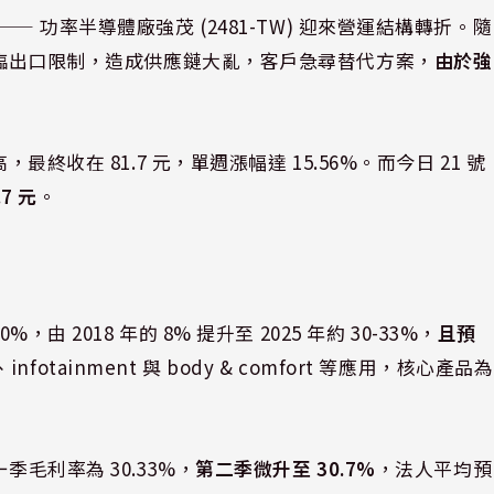
⸺ 功率半導體廠強茂 (2481-TW) 迎來營運結構轉折。隨
並面臨出口限制，造成供應鏈大亂，客戶急尋替代方案，
由於強
終收在 81.7 元，單週漲幅達 15.56%。而今日 21 號
7 元
。
 2018 年的 8% 提升至 2025 年約 30-33%，
且預
infotainment 與 body & comfort 等應用，核心產品為
毛利率為 30.33%，
第二季微升至 30.7%
，法人平均預