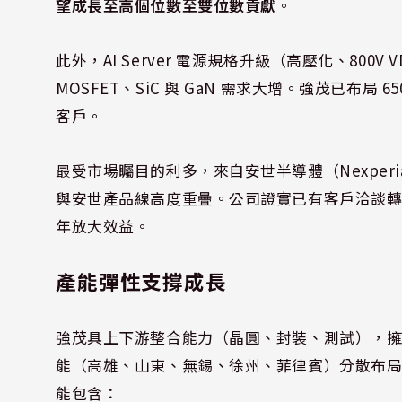
望成長至高個位數至雙位數貢獻
。
此外，AI Server 電源規格升級（高壓化、80
MOSFET、SiC 與 GaN 需求大增。強茂已布局 650
客戶。
最受市場矚目的利多，來自安世半導體（Nexpe
與安世產品線高度重疊。公司證實已有客戶洽談
年放大效益。
產能彈性支撐成長
強茂具上下游整合能力（晶圓、封裝、測試），擁有 3
能（高雄、山東、無錫、徐州、菲律賓）分散布
能包含：