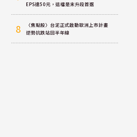
EPS達50元，這檔是末升段首選
〈焦點股〉台泥正式啟動歐洲上市計畫
8
逆勢抗跌站回半年線