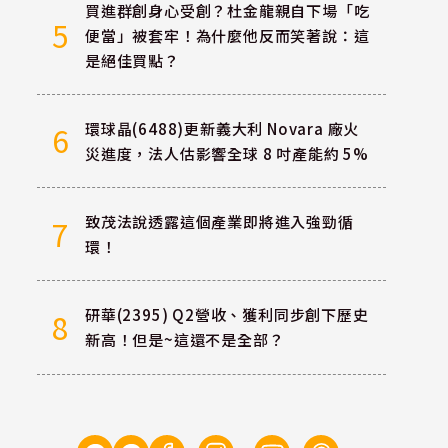
買進群創身心受創？杜金龍親自下場「吃
5
便當」被套牢！為什麼他反而笑著說：這
是絕佳買點？
環球晶(6488)更新義大利 Novara 廠火
6
災進度，法人估影響全球 8 吋產能約 5%
致茂法說透露這個產業即將進入強勁循
7
環！
研華(2395) Q2營收、獲利同步創下歷史
8
新高！但是~這還不是全部？