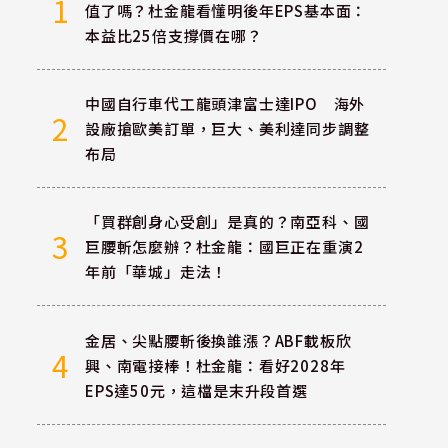
1
值了嗎？杜金龍看懂明後年EPS基本面：
本益比25倍支撐價在哪？
中國自行車代工龍頭津富士達IPO 海外
2
設廠搶歐美訂單，巨大、美利達同步調整
布局
「買群創身心受創」是真的？南亞科、國
3
巨腰斬怎麼辦？杜金龍：國巨正在重演2
年前「華城」走法！
金居、尖點腰斬後換誰漲？ABF載板欣
4
興、南電接棒！杜金龍：看好2028年
EPS達50元，這檔是末升段首選