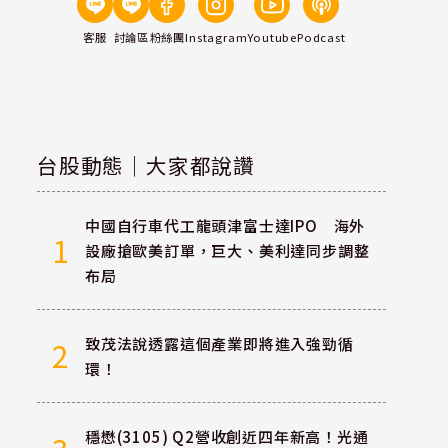
客服
討論區
粉絲團
Instagram
Youtube
Podcast
台股動態｜大家都說讚
中國自行車代工龍頭津富士達IPO 海外
1
設廠搶歐美訂單，巨大、美利達同步調整
布局
致茂法說透露這個產業即將進入強勁循
2
環！
穩懋(3105) Q2營收創近四年新高！光通