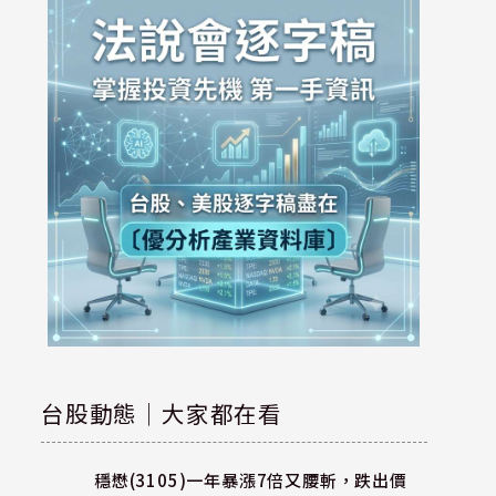
台股動態｜大家都在看
穩懋(3105)一年暴漲7倍又腰斬，跌出價