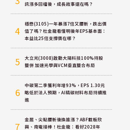
3
訊漲多回檔後，成長故事還在嗎？
穩懋(3105)一年暴漲7倍又腰斬，跌出價
4
值了嗎？杜金龍看懂明後年EPS基本面：
本益比25倍支撐價在哪？
大立光(3008)啟動大陽科技100%持股
5
整併 加速光學與VCM垂直整合布局
中碳第二季獲利年增93%，EPS 1.30元
6
略低於法人預期，AI精碳材料布局持續推
進
金居、尖點腰斬後換誰漲？ABF載板欣
7
興、南電接棒！杜金龍：看好2028年