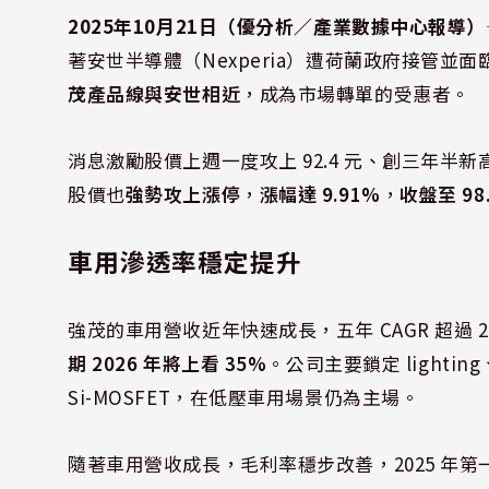
2025年10月21日（優分析／產業數據中心報導）
著安世半導體（Nexperia）遭荷蘭政府接管
茂產品線與安世相近
，成為市場轉單的受惠者。
消息激勵股價上週一度攻上 92.4 元、創三年半新高，最
股價也
強勢攻上漲停
，
漲幅達 9.91%
，
收盤至 98.
車用滲透率穩定提升
強茂的車用營收近年快速成長，五年 CAGR 超過 20%，由
期 2026 年將上看 35%
。公司主要鎖定 lighting、
Si-MOSFET，在低壓車用場景仍為主場。
隨著車用營收成長，毛利率穩步改善，2025 年第一季