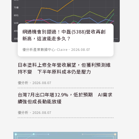
網通機會別錯過！中磊(5388)營收再創
新高，這波能走多久？
優分析產業數據中心-Claire
．
2026.08.07
日本塗料上修全年營收展望，但獲利預測維
持不變 下半年原料成本仍是壓力
優分析
．
2026.08.07
台灣7月出口年增32.9%，低於預期 AI需求
續強但成長動能放緩
優分析
．
2026.08.07