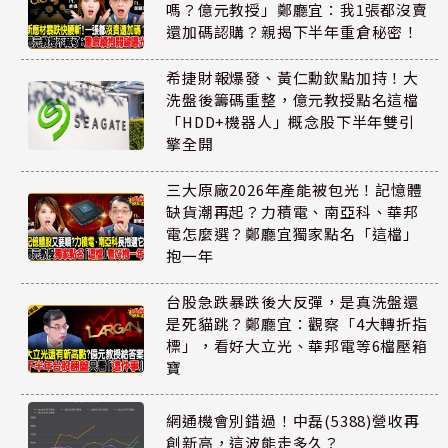
嗎？億元教授」鄭廳宜：我1張都沒賣
還加碼認購？親揭下半年重倉秘密！
希捷財報爆發、黃仁勳欽點加持！大
洗盤後籌碼重整，億元教授點名這檔
「HDD+機器人」概念股下半年雙引
擎全開
三大原廠2026年產能被包光！記憶體
缺貨潮再起？力積電、南亞科、華邦
電怎麼選？鄭廳宜獨家點名「這檔」
抱一年
台股急跌暴跌後大反彈，是真洗盤還
是死貓跳？鄭廳宜：觀察「4大轉折指
標」，看好大立光、華邦電等6檔壓箱
寶
網通機會別錯過！中磊(5388)營收再
創新高，這波能走多久？