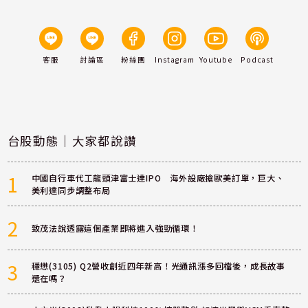
客服
討論區
粉絲團
Instagram
Youtube
Podcast
台股動態｜大家都說讚
1
中國自行車代工龍頭津富士達IPO 海外設廠搶歐美訂單，巨大、
美利達同步調整布局
2
致茂法說透露這個產業即將進入強勁循環！
3
穩懋(3105) Q2營收創近四年新高！光通訊漲多回檔後，成長故事
還在嗎？