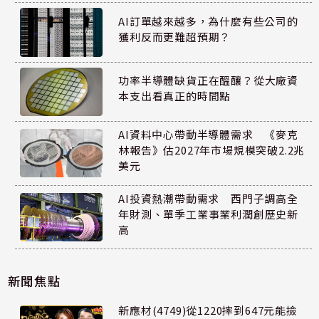
AI訂單越來越多，為什麼有些公司的
獲利反而更難超預期？
功率半導體缺貨正在醞釀？從大廠資
本支出看真正的時間點
AI資料中心帶動半導體需求 《麥克
林報告》估2027年市場規模突破2.2兆
美元
AI投資熱潮帶動需求 西門子調高全
年財測、單季工業事業利潤創歷史新
高
新聞焦點
新應材(4749)從1220摔到647元能撿