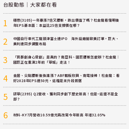
台股動態｜大家都在看
1
穩懋(3105)一年暴漲7倍又腰斬，跌出價值了嗎？杜金龍看懂明後
年EPS基本面：本益比25倍支撐價在哪？
2
中國自行車代工龍頭津富士達IPO 海外設廠搶歐美訂單，巨大、
美利達同步調整布局
3
「買群創身心受創」是真的？南亞科、國巨腰斬怎麼辦？杜金龍：
國巨正在重演2年前「華城」走法！
4
金居、尖點腰斬後換誰漲？ABF載板欣興、南電接棒！杜金龍：看
好2028年EPS達50元，這檔是末升段首選
5
研華(2395) Q2營收、獲利同步創下歷史新高！但是~這還不是全
部？
6
材料-KY7月營收10.59億元再改寫今年新高 年增32.05%