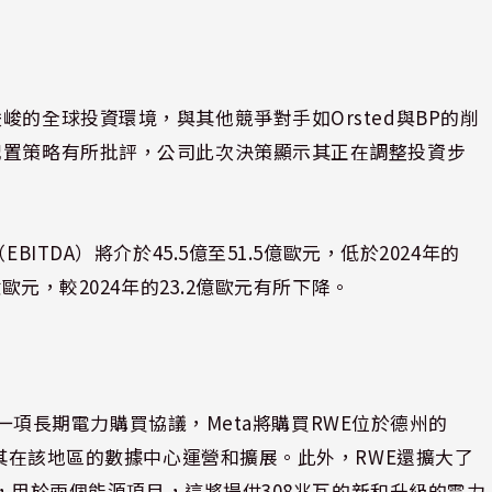
峻的全球投資環境，與其他競爭對手如Orsted與BP的削
配置策略有所批評，公司此次決策顯示其正在調整投資步
ITDA）將介於45.5億至51.5億歐元，低於2024年的
歐元，較2024年的23.2億歐元有所下降。
署了一項長期電力購買協議，Meta將購買RWE位於德州的
持其在該地區的數據中心運營和擴展。此外，RWE還擴大了
供應，用於兩個能源項目，這將提供308兆瓦的新和升級的電力