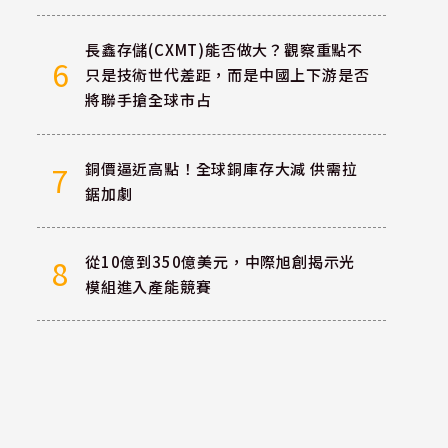
長鑫存儲(CXMT)能否做大？觀察重點不
6
只是技術世代差距，而是中國上下游是否
將聯手搶全球市占
銅價逼近高點！全球銅庫存大減 供需拉
7
鋸加劇
從10億到350億美元，中際旭創揭示光
8
模組進入產能競賽