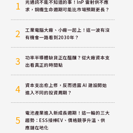
光通訊不能不知道的事！InP 雷射供不應
1
求，銅纜生命週期可能比市場預期更長？
工業電腦大廠、小廠一起上！這一波有沒
2
有機會一路看到2030年？
功率半導體缺貨正在醞釀？從大廠資本支
3
出看真正的時間點
資本支出愈上修，反而透露 AI 建設開始
4
進入不同的投資周期？
電池產業進入新成長週期！這一輪的三大
5
趨勢：ESS接棒EV、價格競爭升溫、供
應鏈在地化