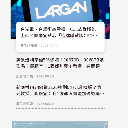
台光電、台燿衝高震盪…CCL族群還能
上車？鄭廳宜點名「這檔隱藏版CPO
股」：每股盈餘看300元，性價比更高！
股民想知道
．
2026.08.08
美債殖利率破5%慘賠！00679B、00687B該
砍嗎？鄭廳宜：1張都別賣！看懂「這關鍵」
錢是等出來的！
股民想知道
．
2026.08.08
新應材(4749)從1220摔到647元能撿嗎？億
元教授」鄭廳宜：我1張都沒賣還加碼認購？
親揭下半年重倉秘密！
股民想知道
．
2026.08.08