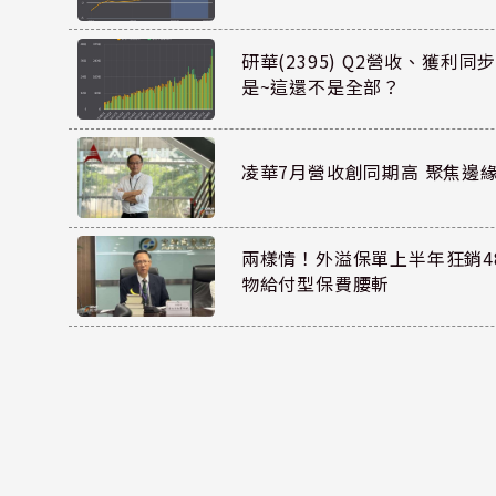
研華(2395) Q2營收、獲利
是~這還不是全部？
凌華7月營收創同期高 聚焦邊緣
兩樣情！外溢保單上半年狂銷48
物給付型保費腰斬