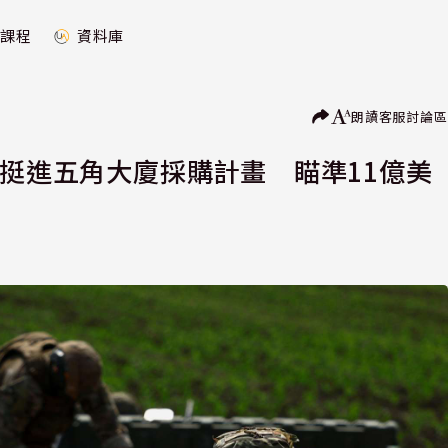
課程
資料庫
朗讀
客服
討論區
erry挺進五角大廈採購計畫 瞄準11億美