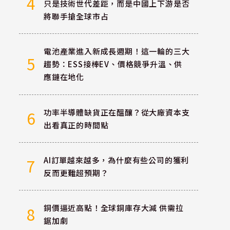
4
只是技術世代差距，而是中國上下游是否
將聯手搶全球市占
電池產業進入新成長週期！這一輪的三大
5
趨勢：ESS接棒EV、價格競爭升溫、供
應鏈在地化
功率半導體缺貨正在醞釀？從大廠資本支
6
出看真正的時間點
AI訂單越來越多，為什麼有些公司的獲利
7
反而更難超預期？
銅價逼近高點！全球銅庫存大減 供需拉
8
鋸加劇