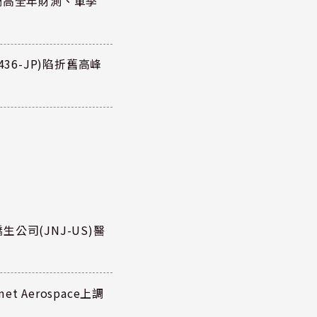
調高全年財測、單季
36-JP)陷折舊高峰
公司(JNJ-US)醫
 Aerospace上調