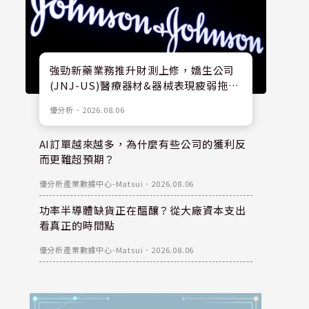
強勁新藥業務推升財測上修，嬌生公司
(JNJ-US)醫療器材&器械表現疲弱拖累
股價
優分析
．
2026.08.06
AI訂單越來越多，為什麼有些公司的獲利反
而更難超預期？
優分析產業數據中心-Matsui
．
2026.08.06
功率半導體缺貨正在醞釀？從大廠資本支出
看真正的時間點
優分析產業數據中心-Matsui
．
2026.08.06