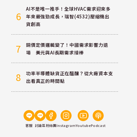
AI不是唯一推手！全球HVAC需求迎來多
6
年來最強勁成長，瑞智(4532)壓縮機出
貨創高
銅價定價邏輯變了！中國需求影響力退
7
場 美元與AI長期需求接棒
功率半導體缺貨正在醞釀？從大廠資本支
8
出看真正的時間點
客服
討論區
粉絲團
Instagram
Youtube
Podcast