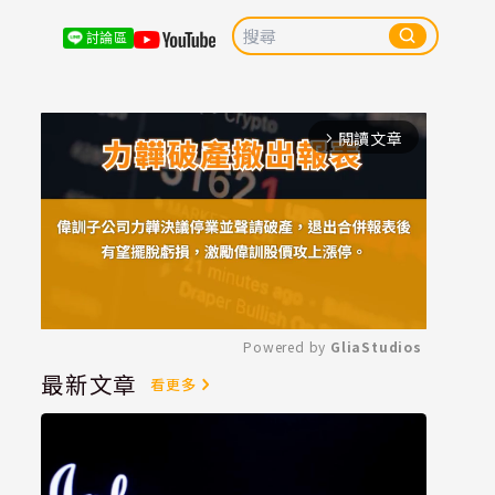
討論區
閱讀文章
arrow_forward_ios
Powered by 
GliaStudios
最新文章
看更多
Mute