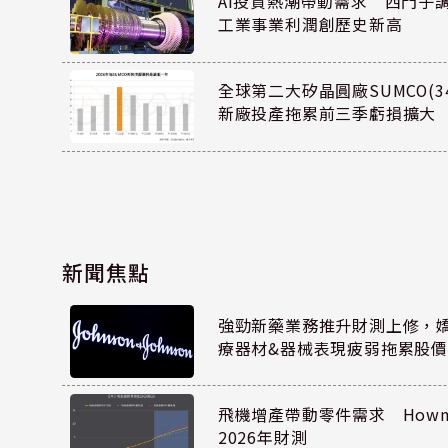
AI投資熱潮帶動需求 西門子
工業事業利潤創歷史新高
全球第二大矽晶圓廠SUMCO(34
新廠投產拖累前三季虧損擴大
新聞焦點
強勁新藥業務推升財測上修，嬌生
療器材&器械表現疲弱拖累股價
飛機增產帶動零件需求 Howmet
2026年財測