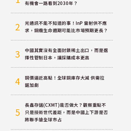
有機會一路看到2030年？
光通訊不能不知道的事！InP 雷射供不應
2
求，銅纜生命週期可能比市場預期更長？
中國其實沒有全面封鎖稀土出口，而是選
3
擇性管制日本，讓採購成本更高
銅價逼近高點！全球銅庫存大減 供需拉
4
鋸加劇
長鑫存儲(CXMT)能否做大？觀察重點不
5
只是技術世代差距，而是中國上下游是否
將聯手搶全球市占