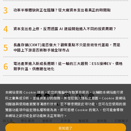
3
功率半導體缺貨正在醞釀？從大廠資本支出看真正的時間點
4
資本支出愈上修，反而透露 AI 建設開始進入不同的投資周期？
5
長鑫存儲(CXMT)能否做大？觀察重點不只是技術世代差距，而是
中國上下游是否將聯手搶全球市占
6
電池產業進入新成長週期！這一輪的三大趨勢：ESS接棒EV、價格
競爭升溫、供應鏈在地化
本網站使用 Cookie 技術，於您的電腦中存取某些資訊，以輔助本網站進行資
料之彙集或分析，並提供更好的服務，無侵犯個人隱私之意圖。Cookie 是網站
伺服器與使用者瀏覽器溝通的技術，若不願意開放此項功能，您可在您使用的瀏
客服
討論區
粉絲團
Instagram
Youtube
Podcast
覽器功能項中設定隱私權等級為高，即可拒絕 Cookie 的寫入，但可能會導致
本網站之部分或全部功能無法正常執行。
加入我
隱私權政
服務條
合作提
聯絡我
場地租
訂閱電子
們
策
款
案
們
借
報
我知道了