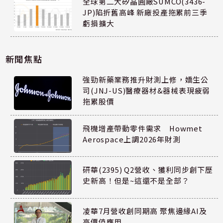
全球第二大矽晶圓廠SUMCO(3436-
JP)陷折舊高峰 新廠投產拖累前三季
虧損擴大
新聞焦點
強勁新藥業務推升財測上修，嬌生公
司(JNJ-US)醫療器材&器械表現疲弱
拖累股價
飛機增產帶動零件需求 Howmet
Aerospace上調2026年財測
研華(2395) Q2營收、獲利同步創下歷
史新高！但是~這還不是全部？
凌華7月營收創同期高 聚焦邊緣AI及
高價值應用