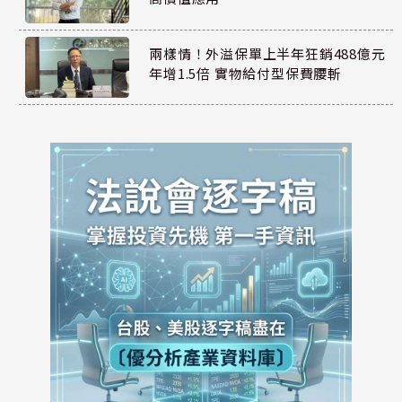
兩樣情！外溢保單上半年狂銷488億元
年增1.5倍 實物給付型保費腰斬