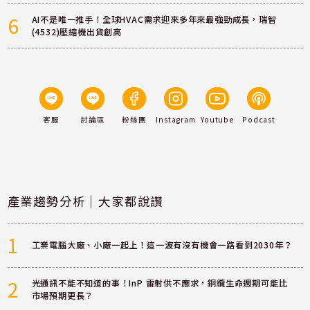
6
AI不是唯一推手！全球HVAC需求迎來多年來最強勁成長，瑞智
(4532)壓縮機出貨創高
客服
討論區
粉絲團
Instagram
Youtube
Podcast
產業趨勢分析｜大家都說讚
1
工業電腦大廠、小廠一起上！這一波有沒有機會一路看到2030年？
2
光通訊不能不知道的事！InP 雷射供不應求，銅纜生命週期可能比
市場預期更長？