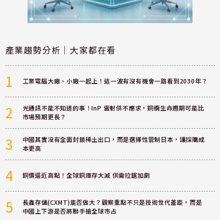
產業趨勢分析｜大家都在看
1
工業電腦大廠、小廠一起上！這一波有沒有機會一路看到2030年？
2
光通訊不能不知道的事！InP 雷射供不應求，銅纜生命週期可能比
市場預期更長？
3
中國其實沒有全面封鎖稀土出口，而是選擇性管制日本，讓採購成
本更高
4
銅價逼近高點！全球銅庫存大減 供需拉鋸加劇
5
長鑫存儲(CXMT)能否做大？觀察重點不只是技術世代差距，而是
中國上下游是否將聯手搶全球市占