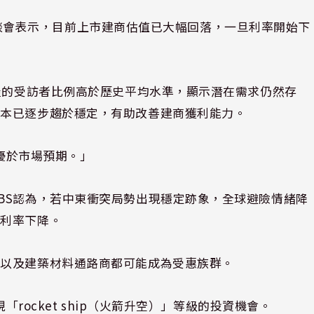
媒體座談會表示，目前上市建商估值已大幅回落，一旦利率開始下
購屋的受訪者比例高於歷史平均水準，顯示潛在需求仍然存
成本已逐步趨於穩定，有助改善建商獲利能力。
將優於市場預期。」
BS認為，若中東衝突局勢出現穩定跡象，全球避險情緒降
貸利率下降。
商以及建築材料通路商都可能成為受惠族群。
「rocket ship（火箭升空）」等級的投資機會。