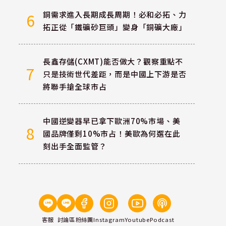
銅需求進入長期成長周期！必和必拓、力
6
拓正從「鐵礦砂巨頭」變身「銅礦大廠」
長鑫存儲(CXMT)能否做大？觀察重點不
7
只是技術世代差距，而是中國上下游是否
將聯手搶全球市占
中國逆變器早已拿下歐洲70%市場、美
8
國品牌僅剩10%市占！美歐為何選在此
刻出手全面監管？
客服
討論區
粉絲團
Instagram
Youtube
Podcast