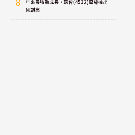
8
年來最強勁成長，瑞智(4532)壓縮機出
貨創高