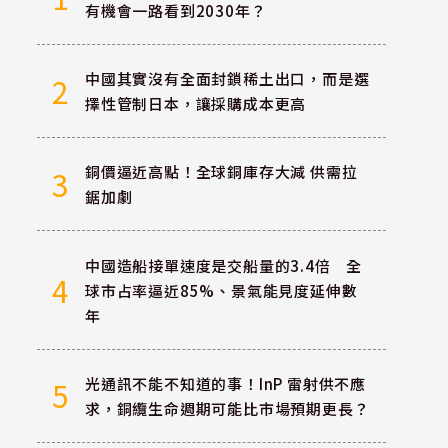
有機會一路看到2030年？
中國其實沒有全面封鎖稀土出口，而是選
2
擇性管制日本，讓採購成本更高
銅價逼近高點！全球銅庫存大減 供需拉
3
鋸加劇
中國造船接單速度是交船量的3.4倍 全
4
球市占率逼近85%、景氣能見度延伸數
年
光通訊不能不知道的事！InP 雷射供不應
5
求，銅纜生命週期可能比市場預期更長？