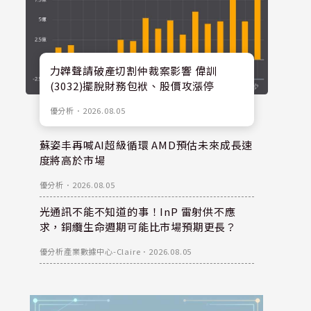
力韡聲請破產切割仲裁案影響 偉訓
(3032)擺脫財務包袱、股價攻漲停
優分析
．
2026.08.05
蘇姿丰再喊AI超級循環 AMD預估未來成長速
度將高於市場
優分析
．
2026.08.05
光通訊不能不知道的事！InP 雷射供不應
求，銅纜生命週期可能比市場預期更長？
優分析產業數據中心-Claire
．
2026.08.05