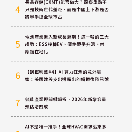
長鑫存儲(CXMT)能否做大？觀察重點不
4
只是技術世代差距，而是中國上下游是否
將聯手搶全球市占
電池產業進入新成長週期！這一輪的三大
5
趨勢：ESS接棒EV、價格競爭升溫、供
應鏈在地化
【鋼鐵利差#4】AI 算力狂潮的意外贏
6
家：美國建設支出透露出的鋼鐵復甦訊號
儲能產業迎關鍵轉折，2026年新增容量
7
預估增四成
AI不是唯一推手！全球HVAC需求迎來多