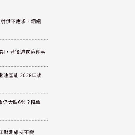
雷射供不應求，銅纜
？
績超預期，背後透露這件事
電池產能 2028年後
價仍大跌6%？降價
全年財測維持不變