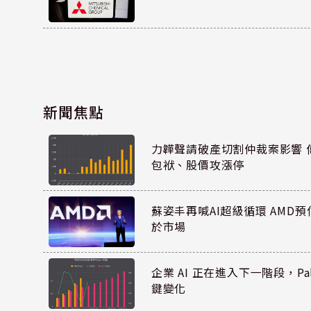
新聞焦點
力韡聲請破產切割仲裁案影響 偉
包袱、股價攻漲停
蘇姿丰再喊AI超級循環 AMD
於市場
企業 AI 正在進入下一階段，Pal
鍵變化