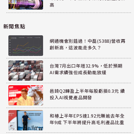
高
新聞焦點
網通機會別錯過！中磊(5388)營收再
創新高，這波能走多久？
台灣7月出口年增32.9%，低於預期
AI需求續強但成長動能放緩
邑錡Q2轉盈上半年每股虧損0.3元 續
投入AI視覺產品開發
和椿上半年EPS達1.92元賺逾去年全
年9成 下半年將提升高毛利產品比重