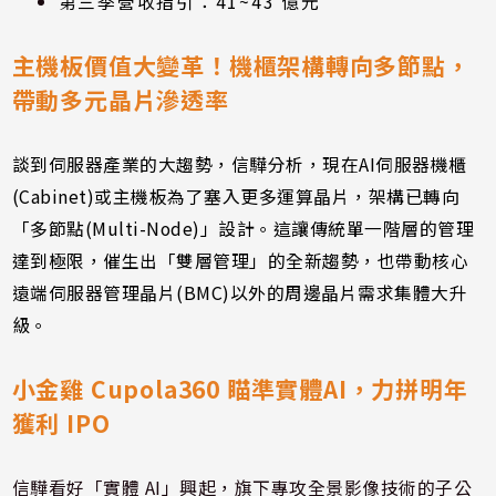
第三季營收指引：41~43 億元
主機板價值大變革！機櫃架構轉向多節點，
帶動多元晶片滲透率
談到伺服器產業的大趨勢，信驊分析，現在AI伺服器機櫃
(Cabinet)或主機板為了塞入更多運算晶片，架構已轉向
「多節點(Multi-Node)」設計。這讓傳統單一階層的管理
達到極限，催生出「雙層管理」的全新趨勢，也帶動核心
遠端伺服器管理晶片(BMC)以外的周邊晶片需求集體大升
級。
小金雞 Cupola360 瞄準實體AI，力拼明年
獲利 IPO
信驊看好「實體 AI」興起，旗下專攻全景影像技術的子公