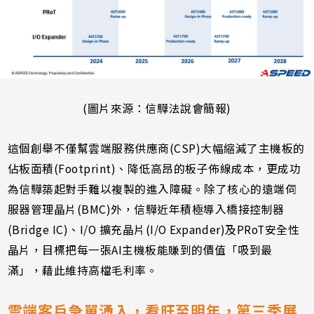
(圖片來源：信驊法說會簡報)
這個創舉不僅幫雲端服務供應商(CSP)大幅縮減了主機板的
佔板面積(Footprint)、降低高昂的板子佈線成本，更成功
為信驊築起對手難以複製的進入障礙。除了核心的遠端伺
服器管理晶片(BMC)外，信驊近年積極導入橋接控制器
(Bridge IC)、I/O 擴充晶片(I/O Expander)及PRoT安全性
晶片，目標把每一張AI主機板能賺到的價值「吸到最
滿」，藉此維持高檔毛利率。
雲端客戶急單湧入，看旺至明年，第三季展