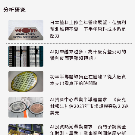
分析研究
日本塗料上修全年營收展望，但獲利
預測維持不變 下半年原料成本仍是
壓力
AI訂單越來越多，為什麼有些公司的
獲利反而更難超預期？
功率半導體缺貨正在醞釀？從大廠資
本支出看真正的時間點
AI資料中心帶動半導體需求 《麥克
林報告》估2027年市場規模突破2.2兆
美元
AI投資熱潮帶動需求 西門子調高全
年財測、單季工業事業利潤創歷史新