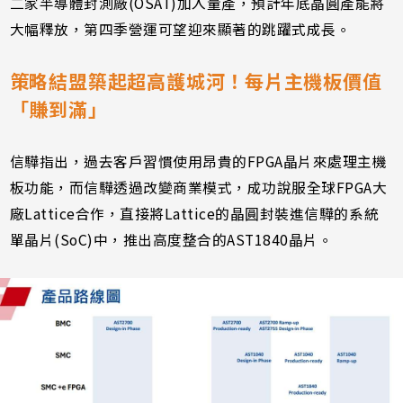
二家半導體封測廠(OSAT)加入量產，預計年底晶圓產能將
大幅釋放，第四季營運可望迎來顯著的跳躍式成長。
策略結盟築起超高護城河！每片主機板價值
「賺到滿」
信驊指出，過去客戶習慣使用昂貴的FPGA晶片來處理主機
板功能，而信驊透過改變商業模式，成功說服全球FPGA大
廠Lattice合作，直接將Lattice的晶圓封裝進信驊的系統
單晶片(SoC)中，推出高度整合的AST1840晶片。