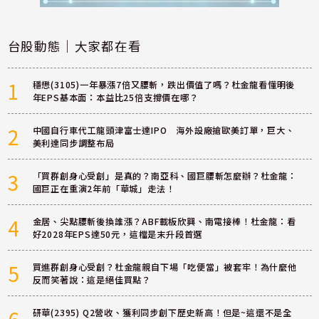
台股動態｜大家都在看
1
穩懋(3105)一年暴漲7倍又腰斬，跌出價值了嗎？杜金龍看懂明後
年EPS基本面：本益比25倍支撐價在哪？
2
中國自行車代工龍頭津富士達IPO 海外設廠搶歐美訂單，巨大、
美利達同步調整布局
3
「買群創身心受創」是真的？南亞科、國巨腰斬怎麼辦？杜金龍：
國巨正在重演2年前「華城」走法！
4
金居、尖點腰斬後換誰漲？ABF載板欣興、南電接棒！杜金龍：看
好2028年EPS達50元，這檔是末升段首選
5
買進群創身心受創？杜金龍親自下場「吃便當」被套牢！為什麼他
反而笑著說：這是絕佳買點？
6
研華(2395) Q2營收、獲利同步創下歷史新高！但是~這還不是全