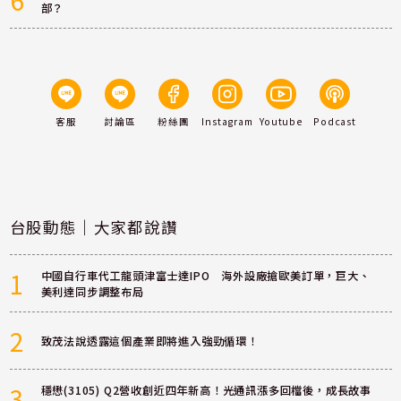
部？
客服
討論區
粉絲團
Instagram
Youtube
Podcast
台股動態｜大家都說讚
1
中國自行車代工龍頭津富士達IPO 海外設廠搶歐美訂單，巨大、
美利達同步調整布局
2
致茂法說透露這個產業即將進入強勁循環！
3
穩懋(3105) Q2營收創近四年新高！光通訊漲多回檔後，成長故事