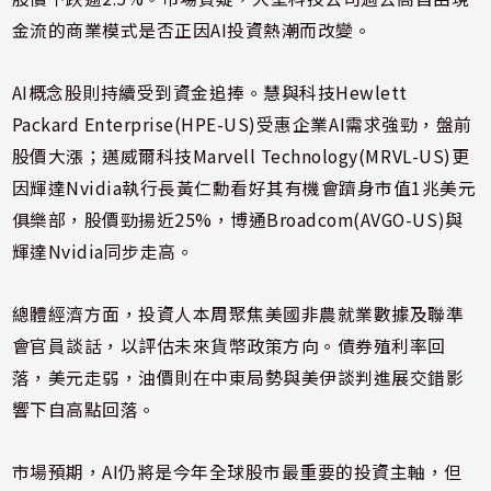
金流的商業模式是否正因AI投資熱潮而改變。
AI概念股則持續受到資金追捧。慧與科技Hewlett
Packard Enterprise(HPE-US)受惠企業AI需求強勁，盤前
股價大漲；邁威爾科技Marvell Technology(MRVL-US)更
因輝達Nvidia執行長黃仁勳看好其有機會躋身市值1兆美元
俱樂部，股價勁揚近25%，博通Broadcom(AVGO-US)與
輝達Nvidia同步走高。
總體經濟方面，投資人本周聚焦美國非農就業數據及聯準
會官員談話，以評估未來貨幣政策方向。債券殖利率回
落，美元走弱，油價則在中東局勢與美伊談判進展交錯影
響下自高點回落。
市場預期，AI仍將是今年全球股市最重要的投資主軸，但