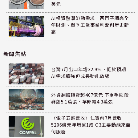
美元
AI投資熱潮帶動需求 西門子調高全
年財測、單季工業事業利潤創歷史新
高
新聞焦點
台灣7月出口年增32.9%，低於預期
AI需求續強但成長動能放緩
外資翻臉轉賣超407億元 下重手砍殺
群創5.1萬張、華邦電4.3萬張
〈電子五哥營收〉仁寶前7月營收
5206億元年增逾1成 Q3主要動能來自
伺服器