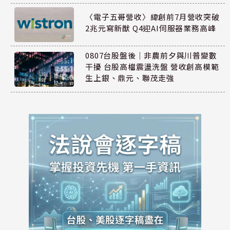
〈電子五哥營收〉緯創前7月營收突破
2兆元寫新猷 Q4迎AI伺服器業務高峰
0807台股盤後｜非農前夕與川普變數
干擾 台股高檔震盪洗盤 營收創高模範
生上銀、鼎元、聯茂走強