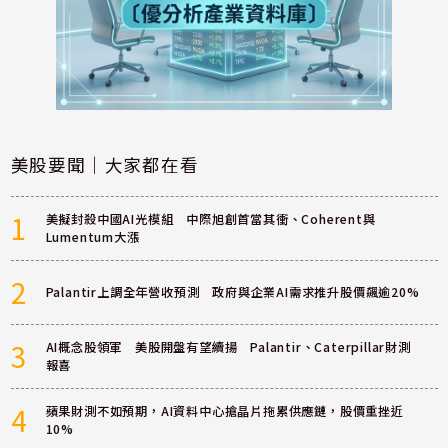
美股要聞｜大家都在看
1
美擬封殺中國AI光模組 中際旭創首當其衝、Coherent與
Lumentum大漲
2
Palantir上調全年營收預測 政府與企業AI需求推升股價飆逾20%
3
AI概念股領軍 美股開盤有望續揚 Palantir、Caterpillar財測
報喜
4
蘋果財測不如預期，AI資料中心搶晶片拖累供應鏈，股價重挫近
10%