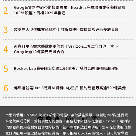
2
Google資料中心帶動核電需求 NextEra完成收購愛荷華核電廠
100%股權，目標2029年復運
3
製藥業大型併購案醞釀中｜阿斯特捷利康傳洽談必治妥施貴寶
4
AI資料中心需求擴散到電信業！Verizon上修全年財測 拿下
Google逾10億美元光纖合約
5
Rocket Lab獲美國太空軍2.66億美元發射合約 股價勁揚4%
6
傳輝達就是Hut 8德州AI資料中心租戶 租約總值最高達502億美元
本網站使用 Cookie 技術，於您的電腦中存取某些資訊，以輔助本網站進行資
料之彙集或分析，並提供更好的服務，無侵犯個人隱私之意圖。Cookie 是網站
伺服器與使用者瀏覽器溝通的技術，若不願意開放此項功能，您可在您使用的瀏
客服
討論區
粉絲團
Instagram
Youtube
Podcast
覽器功能項中設定隱私權等級為高，即可拒絕 Cookie 的寫入，但可能會導致