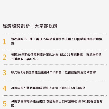
經濟趨勢剖析｜大家都說讚
1
這次真的不一樣？美日15年來首度聯手干預，日圓瞬間成為市場焦
點
2
美國30年期公債殖利率升至5.24% 創2007年來新高 市場為何還
在爭論要不要升息？
3
歐元區7月製造業產出創逾4年半新高！但復甦是靠舊訂單苦撐
4
AI是成長引擎也是風險來源 AMRO上調ASEAN+3展望
5
AI需求支撐電子產品出口 泰國對美出口可望續強 美301關稅影響有
限