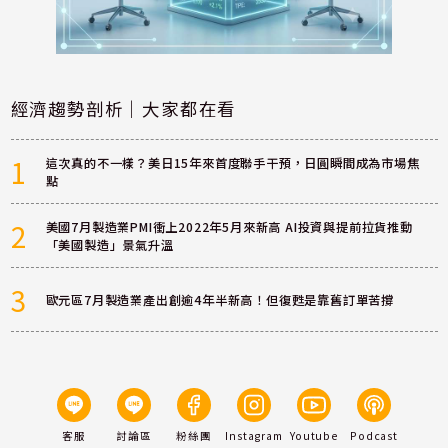
經濟趨勢剖析｜大家都在看
1
這次真的不一樣？美日15年來首度聯手干預，日圓瞬間成為市場焦
點
2
美國7月製造業PMI衝上2022年5月來新高 AI投資與提前拉貨推動
「美國製造」景氣升溫
3
歐元區7月製造業產出創逾4年半新高！但復甦是靠舊訂單苦撐
客服
討論區
粉絲團
Instagram
Youtube
Podcast