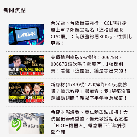
新聞焦點
台光電、台燿衝高震盪…CCL族群還
能上車？鄭廳宜點名「這檔隱藏版
CPO股」：每股盈餘看300元，性價比
更高！
美債殖利率破5%慘賠！00679B、
00687B該砍嗎？鄭廳宜：1張都別
賣！看懂「這關鍵」錢是等出來的！
新應材(4749)從1220摔到647元能撿
嗎？億元教授」鄭廳宜：我1張都沒賣
還加碼認購？親揭下半年重倉秘密！
希捷財報爆發、黃仁勳欽點加持！大
洗盤後籌碼重整，億元教授點名這檔
「HDD+機器人」概念股下半年雙引
擎全開