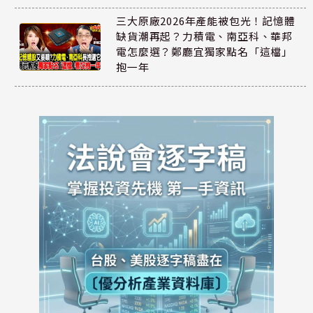
三大原廠2026年產能被包光！記憶體
缺貨潮再起？力積電、南亞科、華邦
電怎麼選？鄭廳宜獨家點名「這檔」
抱一年