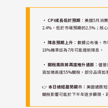
•
CPI成長低於預期
：美國5月消費
2.4%，低於市場預期的2.5%；核心
•
降息預期上升
：數據公布後，市
18%機率認為7月可能提前降息。
•
關稅風險將再度推升通膨
：儘管
貨加徵高達55%關稅，部分品項如
👉
本日總經趨勢顯示：
美國通膨短
關稅影響可能於下半年逐步顯現，