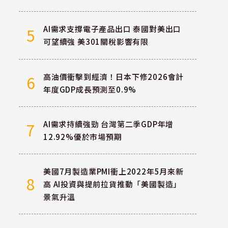
AI需求支撐電子產品出口 泰國對美出口
5
可望續強 美301關稅影響有限
高油價衝擊到經濟！日本下修2026會計
6
年度GDP成長預測至0.9%
AI需求持續強勁 台灣第二季GDP年增
7
12.92%優於市場預期
美國7月製造業PMI衝上2022年5月來新
8
高 AI投資與提前拉貨推動「美國製造」
景氣升溫