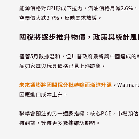
能源價格對CPI形成下拉力，汽油價格月減2.6%
空票價大跌2.7%，反映需求放緩。
關稅將逐步推升物價，政策與統計風
儘管5月數據溫和，但川普政府最新與中國達成的
品如家電與玩具價格已見上漲跡象。
未來通膨將因關稅分批轉嫁而漸進升溫
。Walm
因應進口成本上升。
聯準會關注的另一通膨指標：核心PCE，市場預估5
持觀望，等待更多數據確認趨勢。