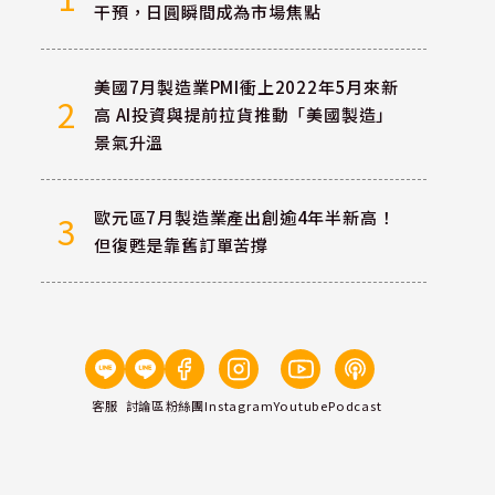
干預，日圓瞬間成為市場焦點
美國7月製造業PMI衝上2022年5月來新
2
高 AI投資與提前拉貨推動「美國製造」
景氣升溫
歐元區7月製造業產出創逾4年半新高！
3
但復甦是靠舊訂單苦撐
客服
討論區
粉絲團
Instagram
Youtube
Podcast