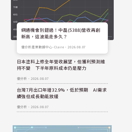
網通機會別錯過！中磊(5388)營收再創
新高，這波能走多久？
優分析產業數據中心-Claire
．
2026.08.07
日本塗料上修全年營收展望，但獲利預測維
持不變 下半年原料成本仍是壓力
優分析
．
2026.08.07
台灣7月出口年增32.9%，低於預期 AI需求
續強但成長動能放緩
優分析
．
2026.08.07