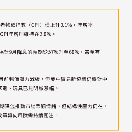
者物價指數（CPI）僅上升0.1%，年增率
CPI年增則維持在2.8%。
場對9月降息的預期從57%升至68%，甚至有
目前物價壓力減緩，但美中貿易新協議仍將對中
家電、玩具已見明顯漲幅。
期降溫推動市場樂觀情緒，但結構性壓力仍在，
政策轉向風險需持續關注。