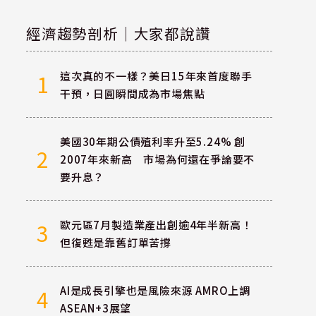
經濟趨勢剖析｜大家都說讚
這次真的不一樣？美日15年來首度聯手
1
干預，日圓瞬間成為市場焦點
美國30年期公債殖利率升至5.24% 創
2
2007年來新高 市場為何還在爭論要不
要升息？
歐元區7月製造業產出創逾4年半新高！
3
但復甦是靠舊訂單苦撐
AI是成長引擎也是風險來源 AMRO上調
4
ASEAN+3展望