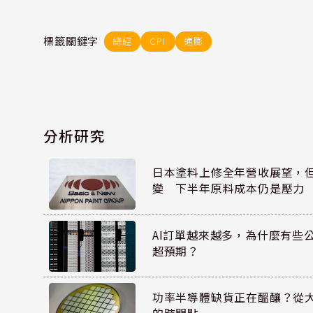
標籤關鍵字
總經
CPI
通膨
分析研究
日本塗料上修全年營收展望，
變 下半年原料成本仍是壓力
AI訂單越來越多，為什麼有些
超預期？
功率半導體缺貨正在醞釀？從