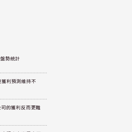
股泰盤勢統計
但獲利預測維持不
公司的獲利反而更難