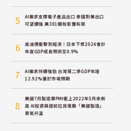
AI需求支撐電子產品出口 泰國對美出口
5
可望續強 美301關稅影響有限
高油價衝擊到經濟！日本下修2026會計
6
年度GDP成長預測至0.9%
AI需求持續強勁 台灣第二季GDP年增
7
12.92%優於市場預期
美國7月製造業PMI衝上2022年5月來新
8
高 AI投資與提前拉貨推動「美國製造」
景氣升溫