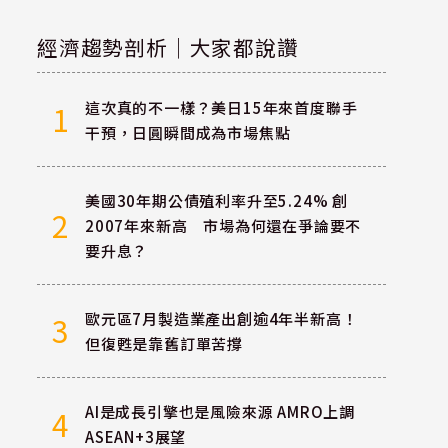
經濟趨勢剖析｜大家都說讚
這次真的不一樣？美日15年來首度聯手
1
干預，日圓瞬間成為市場焦點
美國30年期公債殖利率升至5.24% 創
2
2007年來新高 市場為何還在爭論要不
要升息？
歐元區7月製造業產出創逾4年半新高！
3
但復甦是靠舊訂單苦撐
AI是成長引擎也是風險來源 AMRO上調
4
ASEAN+3展望