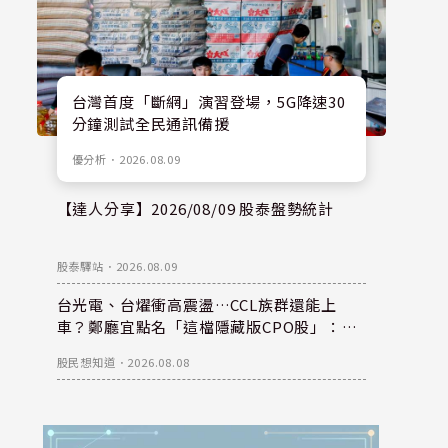
台灣首度「斷網」演習登場，5G降速30
分鐘測試全民通訊備援
優分析
．
2026.08.09
【達人分享】2026/08/09 股泰盤勢統計
股泰驛站
．
2026.08.09
台光電、台燿衝高震盪…CCL族群還能上
車？鄭廳宜點名「這檔隱藏版CPO股」：每
股盈餘看300元，性價比更高！
股民想知道
．
2026.08.08