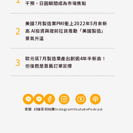
干預，日圓瞬間成為市場焦點
美國7月製造業PMI衝上2022年5月來新
2
高 AI投資與提前拉貨推動「美國製造」
景氣升溫
歐元區7月製造業產出創逾4年半新高！
3
但復甦是靠舊訂單苦撐
客服
討論區
粉絲團
Instagram
Youtube
Podcast