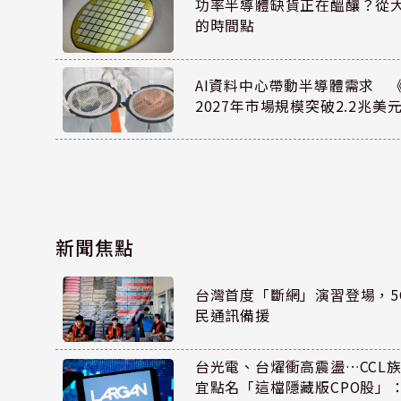
功率半導體缺貨正在醞釀？從
的時間點
AI資料中心帶動半導體需求 
2027年市場規模突破2.2兆美
新聞焦點
台灣首度「斷網」演習登場，5
民通訊備援
台光電、台燿衝高震盪…CCL
宜點名「這檔隱藏版CPO股」：