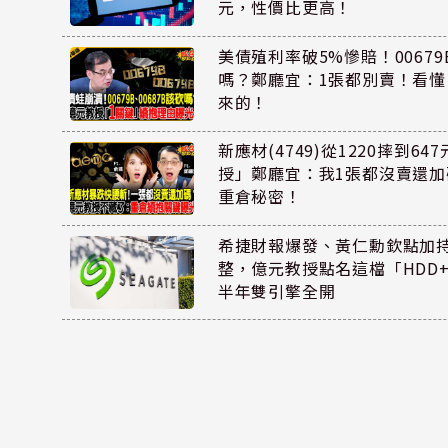
元，性價比更高！
美債殖利率破5%慘賠！00679B
嗎？鄭廳宜：1張都別賣！看
來的！
新應材(4749)從1220摔到6
授」鄭廳宜：我1張都沒賣還
重倉秘密！
希捷財報爆發、黃仁勳欽點加
整，億元教授點名這檔「HDD
半年雙引擎全開