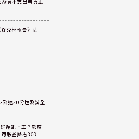
大廠資本支出看真正
《麥克林報告》估
元
G降速30分鐘測試全
族群還能上車？鄭廳
每股盈餘看300