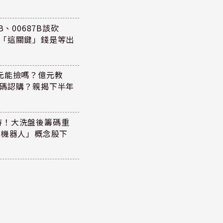
、00687B該砍
懂「這關鍵」錢是等出
47元能撿嗎？億元教
加碼認購？親揭下半年
持！大洗盤後籌碼重
+機器人」概念股下