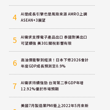
AI是成長引擎也是風險來源 AMRO上調
4
ASEAN+3展望
AI需求支撐電子產品出口 泰國對美出口
5
可望續強 美301關稅影響有限
高油價衝擊到經濟！日本下修2026會計
6
年度GDP成長預測至0.9%
AI需求持續強勁 台灣第二季GDP年增
7
12.92%優於市場預期
美國7月製造業PMI衝上2022年5月來新