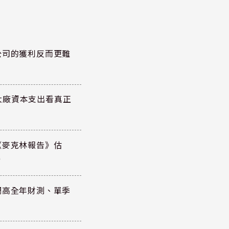
公司的獲利反而更難
大廠資本支出看真正
《麥克林報告》估
元
調高全年財測、單季