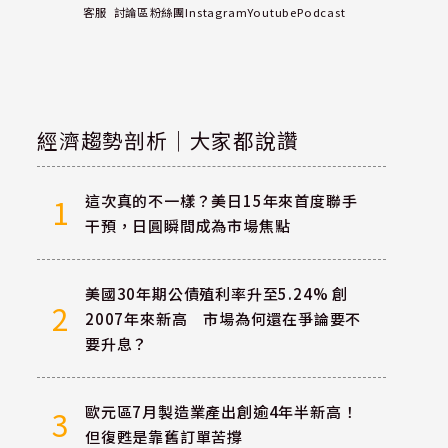
客服
討論區
粉絲團
Instagram
Youtube
Podcast
經濟趨勢剖析｜大家都說讚
這次真的不一樣？美日15年來首度聯手
1
干預，日圓瞬間成為市場焦點
美國30年期公債殖利率升至5.24% 創
2
2007年來新高 市場為何還在爭論要不
要升息？
歐元區7月製造業產出創逾4年半新高！
3
但復甦是靠舊訂單苦撐