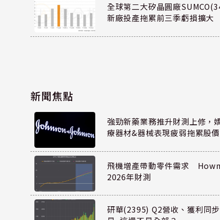
全球第二大矽晶圓廠SUMCO(34
新廠投產拖累前三季虧損擴大
新聞焦點
強勁新藥業務推升財測上修，嬌生
療器材&器械表現疲弱拖累股價
飛機增產帶動零件需求 Howmet
2026年財測
研華(2395) Q2營收、獲利