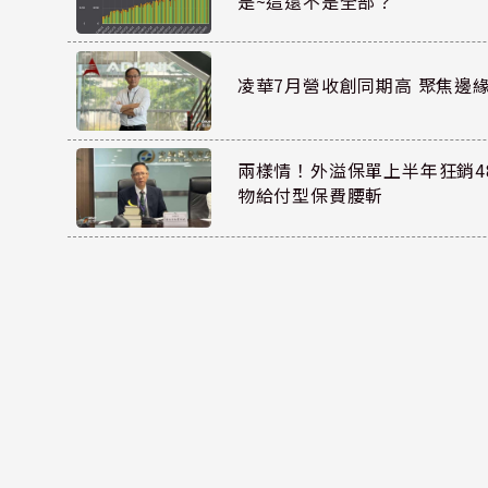
是~這還不是全部？
凌華7月營收創同期高 聚焦邊緣
兩樣情！外溢保單上半年狂銷48
物給付型保費腰斬