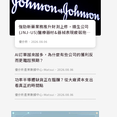
強勁新藥業務推升財測上修，嬌生公司
(JNJ-US)醫療器材&器械表現疲弱拖累
股價
優分析
．
2026.08.06
AI訂單越來越多，為什麼有些公司的獲利反
而更難超預期？
優分析產業數據中心-Matsui
．
2026.08.06
功率半導體缺貨正在醞釀？從大廠資本支出
看真正的時間點
優分析產業數據中心-Matsui
．
2026.08.06